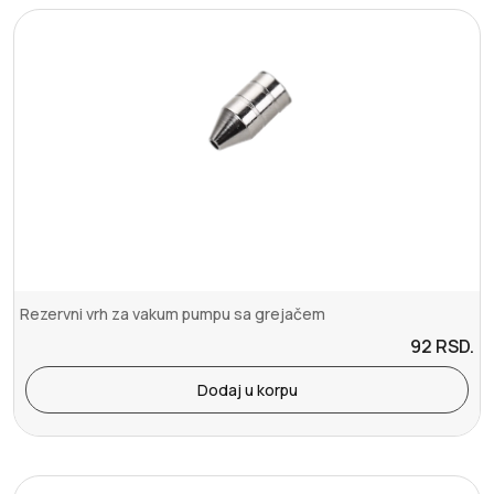
Rezervni vrh za vakum pumpu sa grejačem
92
RSD.
Dodaj u korpu