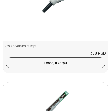
Vrh za vakum pumpu
358
RSD.
Dodaj u korpu