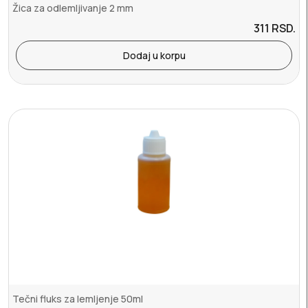
Žica za odlemljivanje 2 mm
311
RSD.
Dodaj u korpu
Tečni fluks za lemljenje 50ml