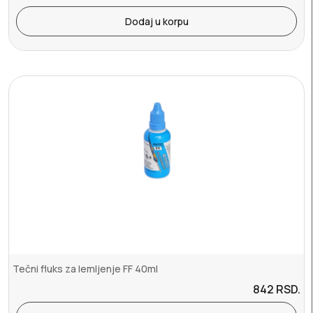
Dodaj u korpu
Tečni fluks za lemljenje FF 40ml
842
RSD.