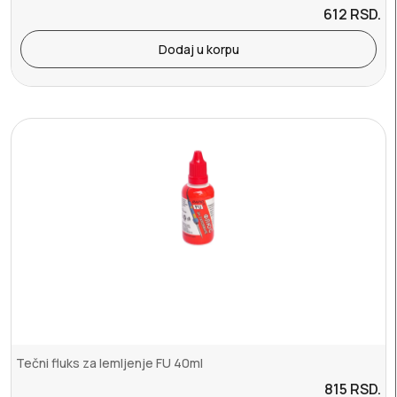
612
RSD.
Dodaj u korpu
Tečni fluks za lemljenje FU 40ml
815
RSD.