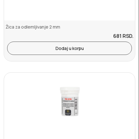
Žica za odlemljivanje 2 mm
681
RSD.
Dodaj u korpu