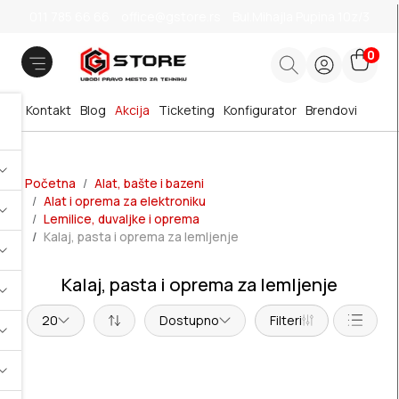
011 785 66 66
office@gstore.rs
Bul.Mihajla Pupina 10z/3
0
Kontakt
Blog
Akcija
Ticketing
Konfigurator
Brendovi
Početna
Alat, bašte i bazeni
Alat i oprema za elektroniku
Lemilice, duvaljke i oprema
Kalaj, pasta i oprema za lemljenje
Kalaj, pasta i oprema za lemljenje
20
Dostupno
Filteri