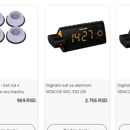
- Set od 4
Digitalni sat sa alarmom
Digita
a ves masinu
SENCOR SRC 330 OR
SENCO
narandžasti
969
RSD.
2.756
RSD.