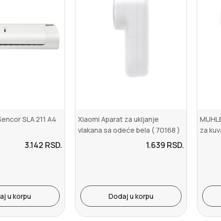
 Sencor SLA 211 A4
Xiaomi Aparat za ukljanje
MUHLE
vlakana sa odeće bela ( 70168 )
za kuv
3.142
RSD.
1.639
RSD.
aj u korpu
Dodaj u korpu