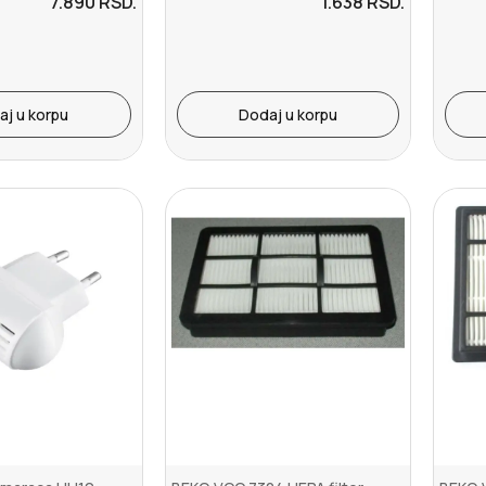
7.890
RSD.
1.638
RSD.
aj u korpu
Dodaj u korpu