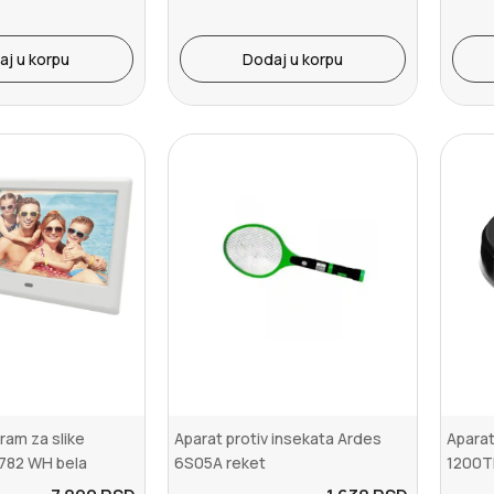
aj u korpu
Dodaj u korpu
 ram za slike
Aparat protiv insekata Ardes
Aparat
782 WH bela
6S05A reket
1200T