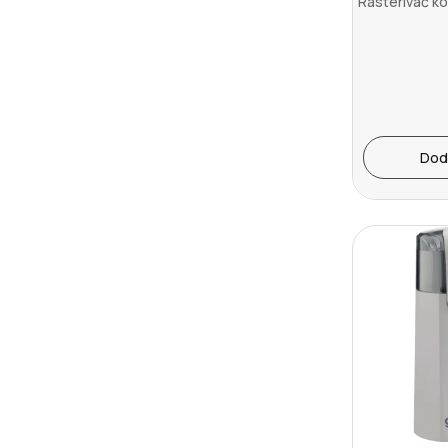
Rasterivač k
Dod