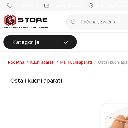
011 785 66 66
office@gstore.rs
Bul.Mihajla Pupina
Kategorije
Početna
Kućni aparati
Mali kućni aparati
Ostali kućni apa
Ostali kućni aparati