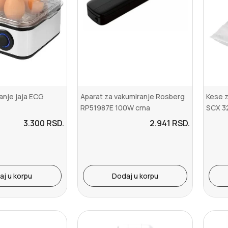
anje jaja ECG
Aparat za vakumiranje Rosberg
Kese z
RP51987E 100W crna
SCX 3
3.300
RSD.
2.941
RSD.
aj u korpu
Dodaj u korpu