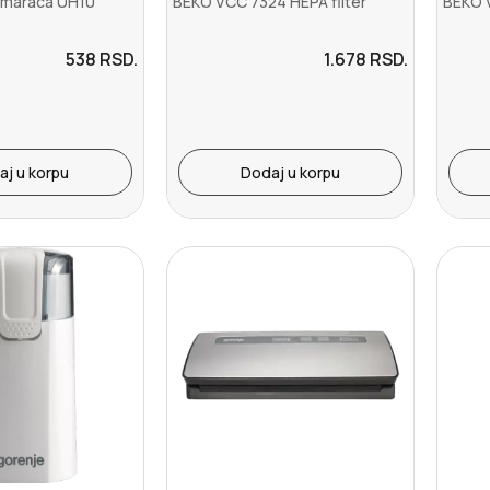
omaraca UH10
BEKO VCC 7324 HEPA filter
BEKO 
538
RSD.
1.678
RSD.
aj u korpu
Dodaj u korpu