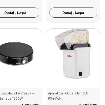
Dodaj u korpu
Dodaj u korpu
 za palačinke Vivax PM
Aparat za kokice Zilan ZLN
Bsnaga 1200W
8044WH