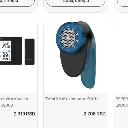
aj u korpu
Dodaj u korpu
ološka stanica
Tefal šišač dzempera JB1011
ESPER
 3200B
EKD00
2.319
RSD.
2.708
RSD.