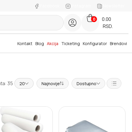
Facebook
Instagram
Newsletter
0.00
0
RSD.
Kontakt
Blog
Akcija
Ticketing
Konfigurator
Brendovi
ta: 35
20
Najnovije
Dostupno