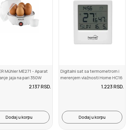
R Mühler ME271 - Aparat
Digitalni sat sa termometrom i
anje jaja na pari 350W
merenjem vlažnosti Home HC16
2.137
RSD.
1.223
RSD.
Dodaj u korpu
Dodaj u korpu