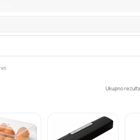
 10z/3
rati
Ukupno rezulta