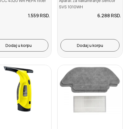
VCC 4320 WR HEPA filter
Aparat za vakumiranje Sencor
SVS 1010WH
1.559
RSD.
6.288
RSD.
Dodaj u korpu
Dodaj u korpu