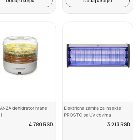
Dodaj u korpu
Dodaj u korpu
ANZA dehidrator hrane
Elektricna zamka za insekte
1
PROSTO sa UV cevima
4.780
RSD.
3.213
RSD.