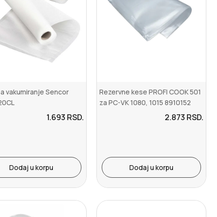
a vakumiranje Sencor
Rezervne kese PROFI COOK 501
20CL
za PC-VK 1080, 1015 8910152
1.693
RSD.
2.873
RSD.
Dodaj u korpu
Dodaj u korpu