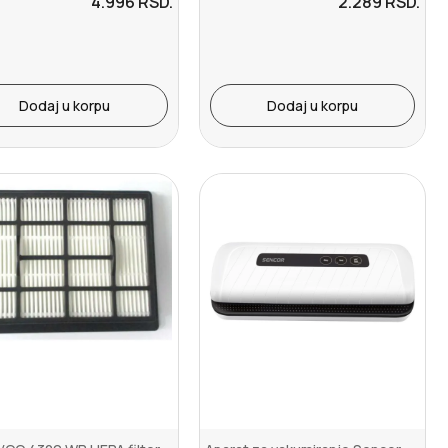
4.996
RSD.
2.289
RSD.
Dodaj u korpu
Dodaj u korpu