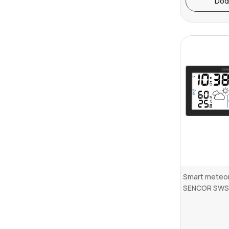
Dod
Smart meteor
SENCOR SWS