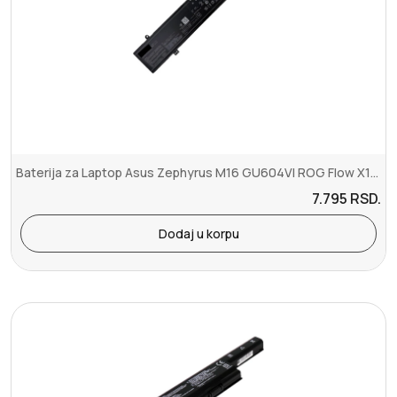
Baterija za Laptop Asus Zephyrus M16 GU604VI ROG Flow X16 Strix G1...
7.795
RSD.
Dodaj u korpu