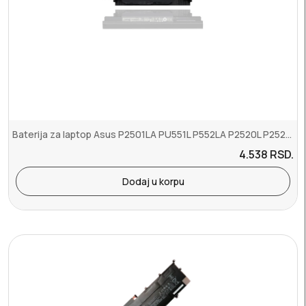
Baterija za laptop Asus P2501LA PU551L P552LA P2520L P2520LJ PU551L...
4.538
RSD.
Dodaj u korpu