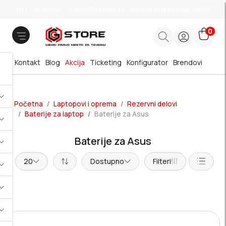
011 785 66 66
office@gstore.rs
Bul.Mihajla Pupina 10z/3
0
Kontakt
Blog
Akcija
Ticketing
Konfigurator
Brendovi
Početna
Laptopovi i oprema
Rezervni delovi
Baterije za laptop
Baterije za Asus
Baterije za Asus
20
Dostupno
Filteri