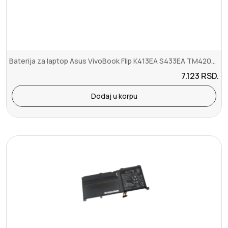
Baterija za laptop Asus VivoBook Flip K413EA S433EA TM420U X421DA C...
7.123
RSD.
Dodaj u korpu