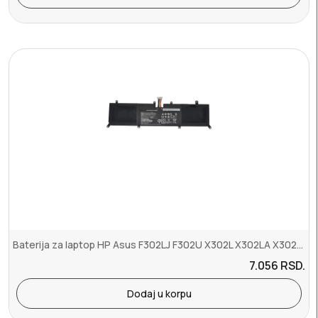
Baterija za laptop HP Asus F302LJ F302U X302L X302LA X302LJ X302UA ...
7.056
RSD.
Dodaj u korpu