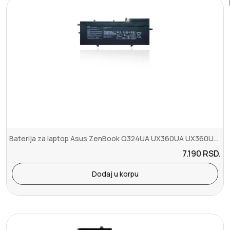
Baterija za laptop Asus ZenBook Q324UA UX360UA UX360UA-C4010T UX360...
7.190
RSD.
Dodaj u korpu