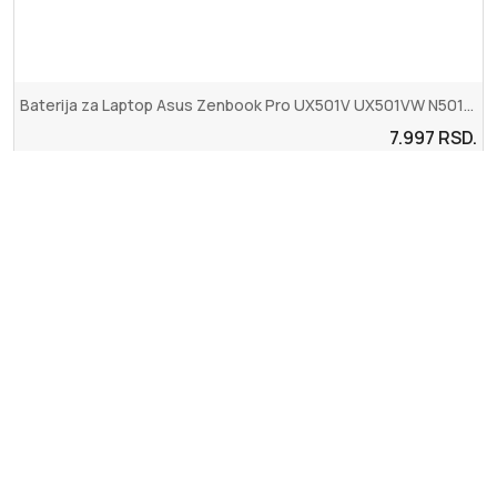
Baterija za Laptop Asus Zenbook Pro UX501V UX501VW N501VW G501VW C4...
7.997
RSD.
Dodaj u korpu
Upotreba kolačića (eng. Cookies)