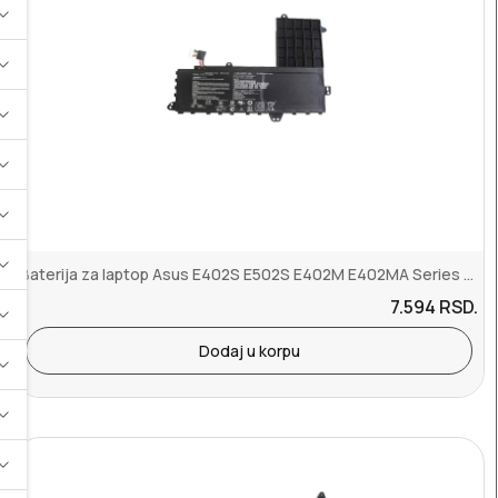
Baterija za laptop Asus E402S E502S E402M E402MA Series B21N1505 B2...
7.594
RSD.
Dodaj u korpu