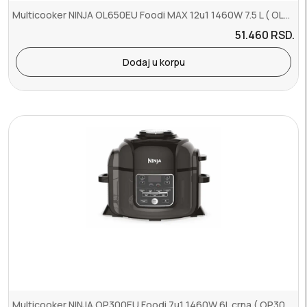
Multicooker NINJA OL650EU Foodi MAX 12u1 1460W 7.5 L ( OL650EU )
51.460
RSD.
Dodaj u korpu
Multicooker NINJA OP300EU Foodi 7u1 1460W 6L crna ( OP300EU )