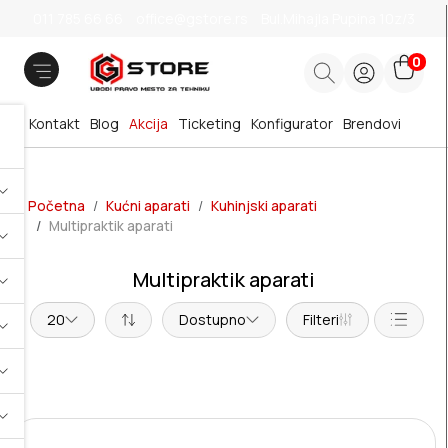
011 785 66 66
office@gstore.rs
Bul.Mihajla Pupina 10z/3
0
Kontakt
Blog
Akcija
Ticketing
Konfigurator
Brendovi
Početna
Kućni aparati
Kuhinjski aparati
Multipraktik aparati
Multipraktik aparati
20
Dostupno
Filteri