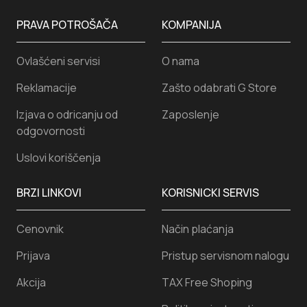
PRAVA POTROŠAČA
KOMPANIJA
Ovlašćeni servisi
O nama
Reklamacije
Zašto odabrati G Store
Izjava o odricanju od
Zaposlenje
odgovornosti
Uslovi koriščenja
BRZI LINKOVI
KORISNICKI SERVIS
Cenovnik
Način plaćanja
Prijava
Pristup servisnom nalogu
Akcija
TAX Free Shoping