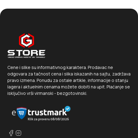
Cene i slike su informativnog karaktera. Prodavac ne
odgovara za tačnost cena i slika iskazanih na sajtu, zadržava
pravo izmena. Ponudu za ostale artikle, informacije o stanju
lagera i aktuelnim cenama možete dobiti na upit. Plaćanje se
isključivo vrši virmanski - bezgotovinski.