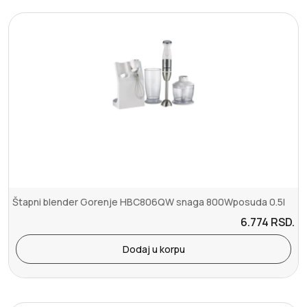
Štapni blender Gorenje HBC806QW snaga 800Wposuda 0.5l
6.774
RSD.
Dodaj u korpu