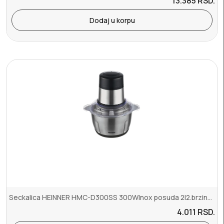
13.385
RSD.
Dodaj u korpu
Seckalica HEINNER HMC-D300SS 300WInox posuda 2l2.brzineinox
4.011
RSD.