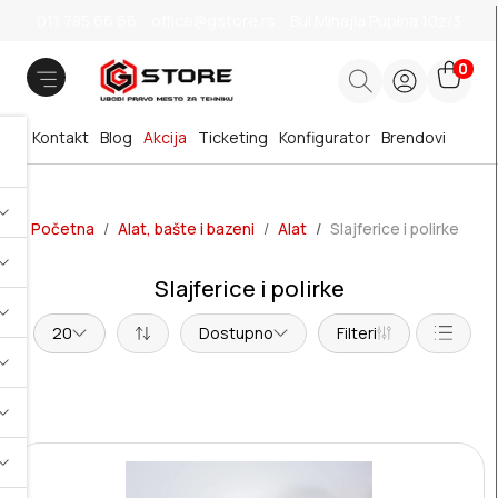
011 785 66 66
office@gstore.rs
Bul.Mihajla Pupina 10z/3
0
Kontakt
Blog
Akcija
Ticketing
Konfigurator
Brendovi
Početna
Alat, bašte i bazeni
Alat
Slajferice i polirke
Slajferice i polirke
20
Dostupno
Filteri