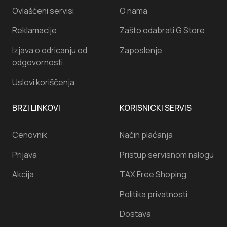
Ovlašćeni servisi
O nama
Reklamacije
Zašto odabrati G Store
Izjava o odricanju od
Zaposlenje
odgovornosti
Uslovi koriščenja
BRZI LINKOVI
KORISNICKI SERVIS
Cenovnik
Način plaćanja
Prijava
Pristup servisnom nalogu
Akcija
TAX Free Shoping
Politika privatnosti
Dostava