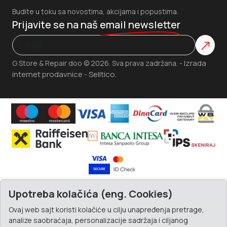
Budite u toku sa novostima, akcijama i popustima.
Prijavite se na naš
email newsletter
Izrada
G Store & Repair doo © 2026. Sva prava zadržana. -
internet prodavnice
Selltico.
-
Upotreba kolačića (eng. Cookies)
Ovaj web sajt koristi kolačiće u cilju unapređenja pretrage,
analize saobraćaja, personalizacije sadržaja i ciljanog