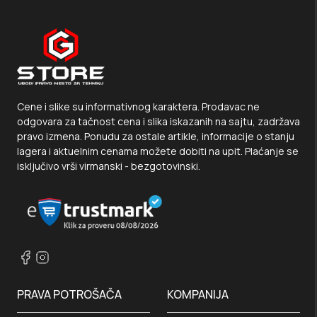
Cene i slike su informativnog karaktera. Prodavac ne
odgovara za tačnost cena i slika iskazanih na sajtu, zadržava
pravo izmena. Ponudu za ostale artikle, informacije o stanju
lagera i aktuelnim cenama možete dobiti na upit. Plaćanje se
isključivo vrši virmanski - bezgotovinski.
PRAVA POTROŠAČA
KOMPANIJA