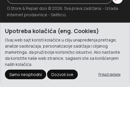
Dodaj u korpu
Upotreba kolačića (eng. Cookies)
Ovaj web sajt koristi kolačiće u cilju unapređenja pretrage,
analize saobraćaja, personalizacije sadržaja i ciljanog
marketinga, da pruži bolje korisničko iskustvo. Ako nastavite
da koristite naše web stranice, saglasni ste sa korišćenjem
naših kolačića.
Samo neophodni
Dozvoli sve
Prikaži detalje
Ormarić za ključeve Donau metalni 5244001PL-99 sivi 1/140
6.995
RSD.
Dodaj u korpu