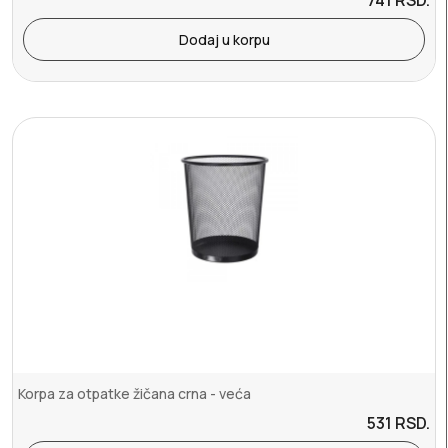
Dodaj u korpu
Korpa za otpatke žičana crna - veća
531
RSD.