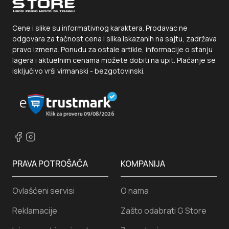
Kanta za otpatke INOX 45 lit (visina 650mm, prečnik 315mm)
4.545
RSD.
Dodaj u korpu
Privezak za ključeve pvc