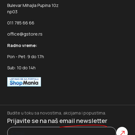
Dodaj u korpu
Sef AIKO T-200 KL
6.158
RSD.