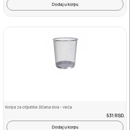
Dodaj u korpu
Korpa za otpatke žičana siva - veća
531
RSD.
Dodaj u korpu