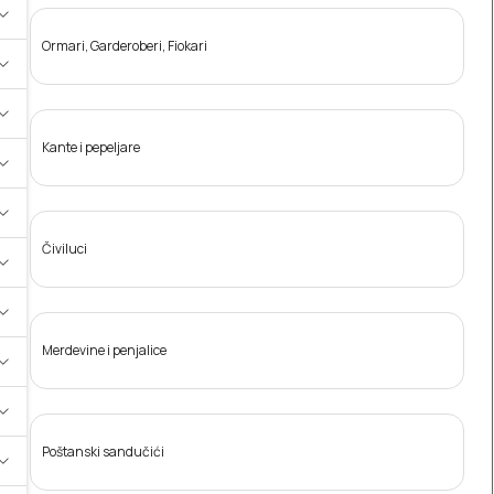
Ormari, Garderoberi, Fiokari
Kante i pepeljare
Čiviluci
Merdevine i penjalice
Poštanski sandučići