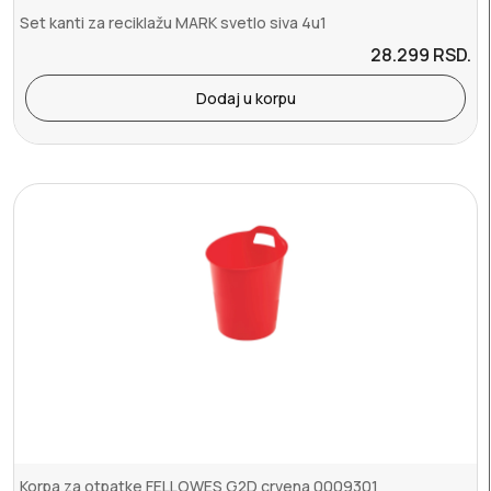
Set kanti za reciklažu MARK svetlo siva 4u1
28.299
RSD.
Dodaj u korpu
Korpa za otpatke FELLOWES G2D crvena 0009301