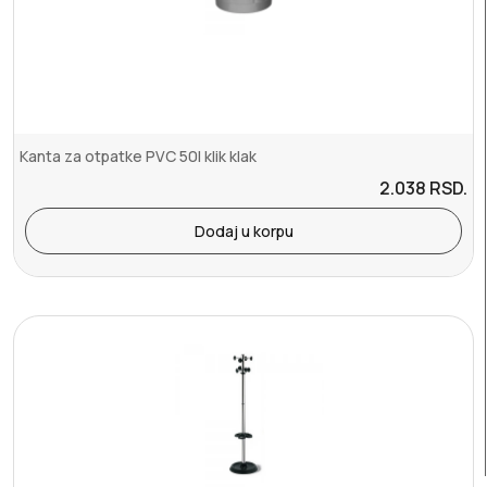
Kanta za otpatke PVC 50l klik klak
2.038
RSD.
Dodaj u korpu