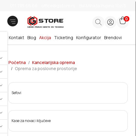
011 785 66 66
office@gstore.rs
Bul.Mihajla Pupina 10z/3
0
Kontakt
Blog
Akcija
Ticketing
Konfigurator
Brendovi
Početna
Kancelarijska oprema
Oprema za poslovne prostorije
Sefovi
Kase za novac i ključeve