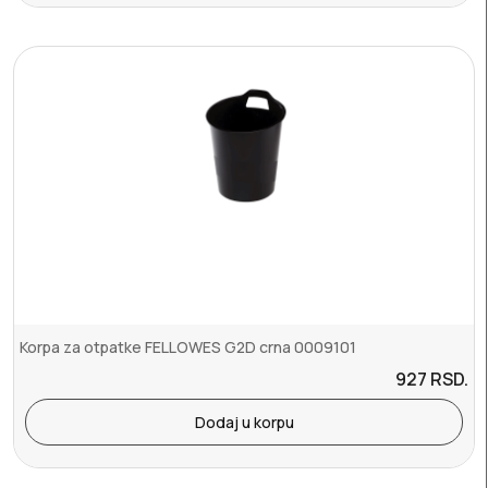
Korpa za otpatke FELLOWES G2D crna 0009101
927
RSD.
Dodaj u korpu