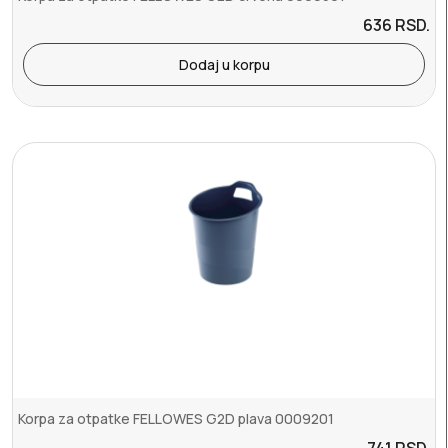
636
RSD.
Dodaj u korpu
Korpa za otpatke FELLOWES G2D plava 0009201
741
RSD.