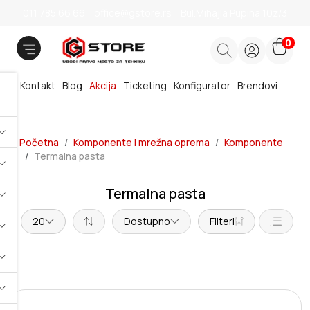
011 785 66 66
office@gstore.rs
Bul.Mihajla Pupina 10z/3
0
Kontakt
Blog
Akcija
Ticketing
Konfigurator
Brendovi
Početna
Komponente i mrežna oprema
Komponente
Termalna pasta
Termalna pasta
20
Dostupno
Filteri