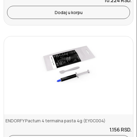
10.224
RSD.
Dodaj u korpu
ENDORFY Pactum 4 termalna pasta 4g (EY0C004)
1.156
RSD.