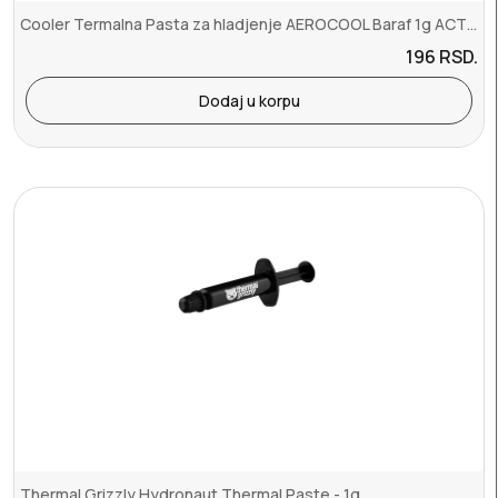
Cooler Termalna Pasta za hladjenje AEROCOOL Baraf 1g ACTG-NA21210.01
196
RSD.
Dodaj u korpu
Thermal Grizzly Hydronaut Thermal Paste - 1g