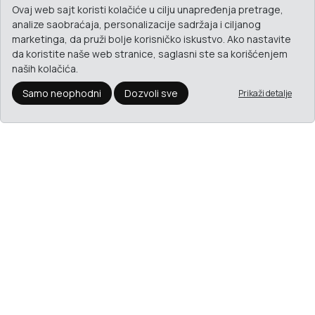
Ovaj web sajt koristi kolačiće u cilju unapređenja pretrage,
analize saobraćaja, personalizacije sadržaja i ciljanog
marketinga, da pruži bolje korisničko iskustvo. Ako nastavite
da koristite naše web stranice, saglasni ste sa korišćenjem
naših kolačića.
Samo neophodni
Dozvoli sve
Prikaži detalje
CERBERUS Konektor DC(M) 12V Terminal klip (pak 10kom)
1.097
RSD.
Dodaj u korpu