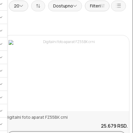
20
Dostupno
Filteri
Digitalni foto aparat FZ55BK crni
25.679
RSD.