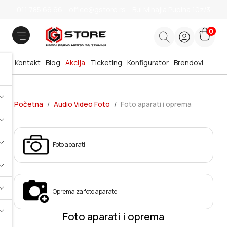
011 785 66 66
office@gstore.rs
Bul.Mihajla Pupina 10z/3
0
Kontakt
Blog
Akcija
Ticketing
Konfigurator
Brendovi
Početna
Audio Video Foto
Foto aparati i oprema
Foto aparati
Oprema za foto aparate
Foto aparati i oprema