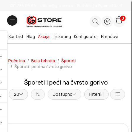
011 785 66 66
office@gstore.rs
Bul.Mihajla Pupina 10z/3
0
Kontakt
Blog
Akcija
Ticketing
Konfigurator
Brendovi
Početna
Bela tehnika
Šporeti
Šporeti i peći na čvrsto gorivo
Šporeti i peći na čvrsto gorivo
20
Dostupno
Filteri