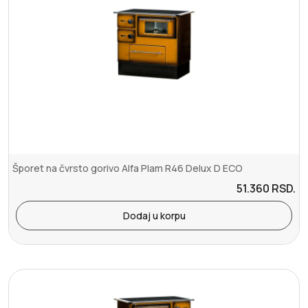
Šporet na čvrsto gorivo Alfa Plam R46 Delux D ECO
51.360
RSD.
Dodaj u korpu