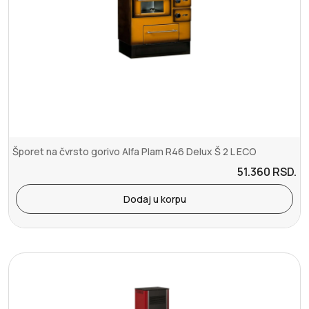
Šporet na čvrsto gorivo Alfa Plam R46 Delux Š 2 L ECO
51.360
RSD.
Dodaj u korpu