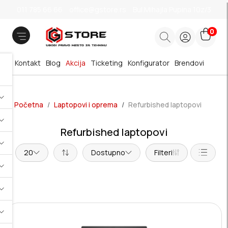
011 785 66 66
office@gstore.rs
Bul.Mihajla Pupina 10z/3
0
Kontakt
Blog
Akcija
Ticketing
Konfigurator
Brendovi
Početna
Laptopovi i oprema
Refurbished laptopovi
Refurbished laptopovi
20
Dostupno
Filteri