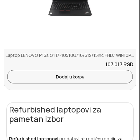
Laptop LENOVO P15s G1 i7-10510U/16/512/15inc FHD/ WIN10P refurbished
107.017
RSD.
Dodaj u korpu
Refurbished laptopovi za
pametan izbor
Refurbished laptopovi
predstavljaju odličnu opciju za