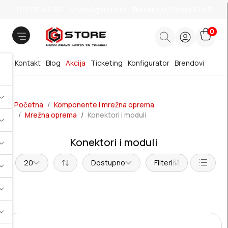
011 785 66 66
office@gstore.rs
Bul.Mihajla Pupina 10z/3
0
Kontakt
Blog
Akcija
Ticketing
Konfigurator
Brendovi
Početna
Komponente i mrežna oprema
Mrežna oprema
Konektori i moduli
Konektori i moduli
20
Dostupno
Filteri