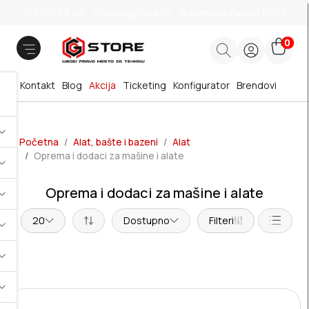
011 785 66 66
office@gstore.rs
Bul.Mihajla Pupina 10z/3
0
Kontakt
Blog
Akcija
Ticketing
Konfigurator
Brendovi
Početna
Alat, bašte i bazeni
Alat
Oprema i dodaci za mašine i alate
Oprema i dodaci za mašine i alate
20
Dostupno
Filteri