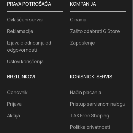
PRAVA POTROŠAČA
KOMPANIJA
Ovlašćeni servisi
O nama
Reklamacije
Zašto odabrati G Store
Izjava o odricanju od
Zaposlenje
odgovornosti
Uslovi koriščenja
BRZI LINKOVI
KORISNICKI SERVIS
Cenovnik
Način plaćanja
Prijava
Pristup servisnom nalogu
Akcija
TAX Free Shoping
Politika privatnosti