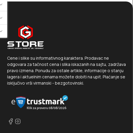
Cene i slike su informativnog karaktera. Prodavac ne
odgovara za tačnost cena i slika iskazanih na sajtu, zadržava
pravo izmena. Ponudu za ostale artikle, informacije o stanju
lagera i aktuelnim cenama možete dobiti na upit. Plaćanje se
isključivo vrši virmanski - bezgotovinski.