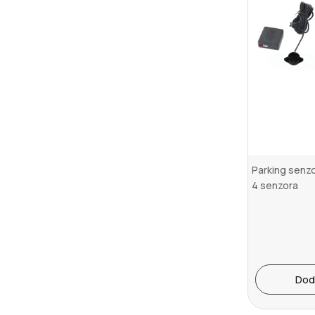
Parking senzo
4 senzora
Dod