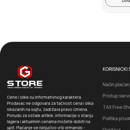
Dod
KORISNICKI 
Način plaćan
Pristup serv
Cene i slike su informativnog karaktera.
Prodavac ne odgovara za tačnost cena i slika
TAX Free Sh
iskazanih na sajtu, zadržava pravo izmena.
Ponudu za ostale artikle, informacije o stanju
Politika priva
lagera i aktuelnim cenama možete dobiti na
upit. Plaćanje se isključivo vrši virmanski -
Dostava