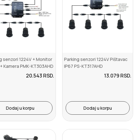
g senzori 1224V + Monitor
Parking senzori 1224V Pištavac
 + Kamera PMK-KT303AHD
IP67 PS-KT317AHD
20.543
RSD.
13.079
RSD.
Dodaj u korpu
Dodaj u korpu