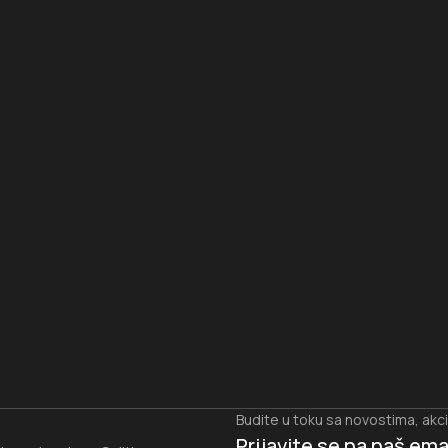
I
Budite u toku sa novostima, akc
Prijavite se na naš
ema