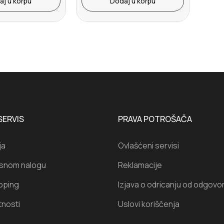
aj u korpu
Dodaj u korpu
SERVIS
PRAVA POTROŠAČA
ja
Ovlašćeni servisi
isnom nalogu
Reklamacije
oping
Izjava o odricanju od odgovo
tnosti
Uslovi koriščenja