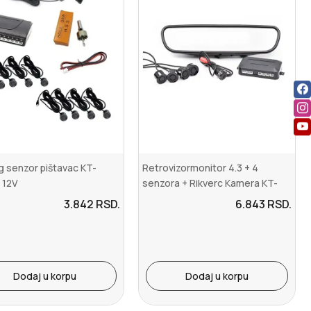
g senzor pištavac KT-
Retrovizormonitor 4.3 + 4
 12V
senzora + Rikverc Kamera KT-
RPS707
3.842
RSD.
6.843
RSD.
Dodaj u korpu
Dodaj u korpu