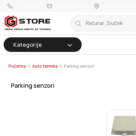
011 785 66 66
office@gstore.rs
Bul.Mihajla Pupina
Kategorije
Početna
Auto tehnika
Parking senzori
Parking senzori