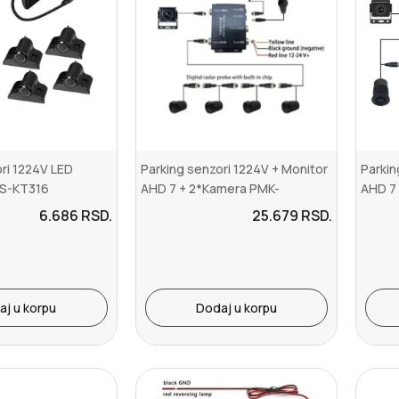
ri 1224V LED
Parking senzori 1224V + Monitor
Parkin
PS-KT316
AHD 7 + 2*Kamera PMK-
AHD 7
KT406AHD
6.686
RSD.
25.679
RSD.
aj u korpu
Dodaj u korpu