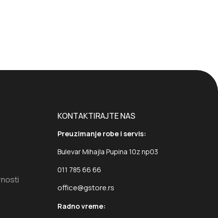
KONTAKTIRAJTE NAS
Preuzimanje robe i servis:
Bulevar Mihajla Pupina 10z np03
011 785 66 66
rnosti
office@gstore.rs
Radno vreme: