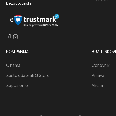
bezgotovinski.
KOMPANIJA
BRZI LINKOV
O nama
Cenovnik
Zašto odabrati G Store
Prijava
Zaposlenje
Akcija