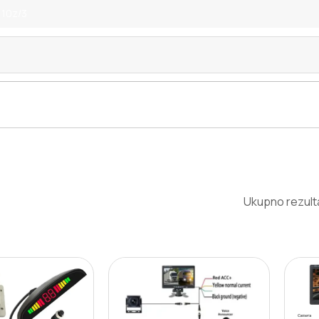
 10z/3
Ukupno rezulta