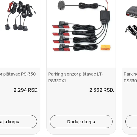
r pištavac PS-330
Parking senzor pištavac LT-
Parkin
PS330X1
PS330
2.294
RSD.
2.362
RSD.
aj u korpu
Dodaj u korpu