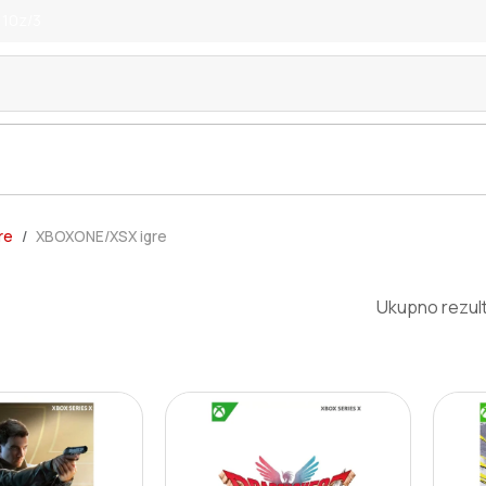
 10z/3
re
XBOXONE/XSX igre
Ukupno rezult