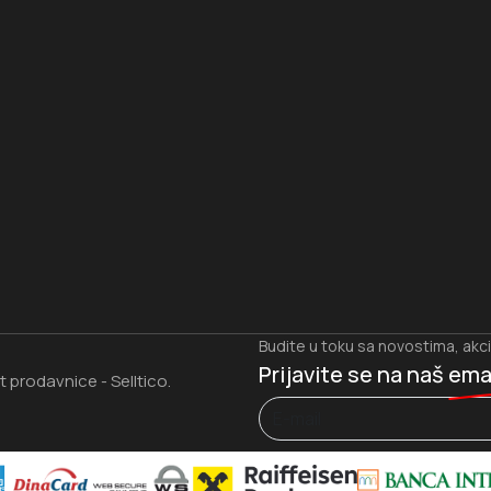
I
Budite u toku sa novostima, akc
Prijavite se na naš
ema
et prodavnice
Selltico.
-