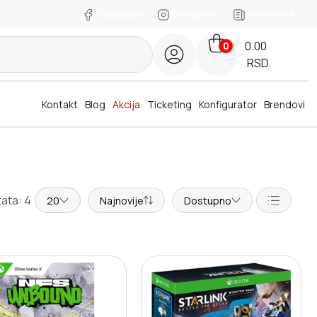
Facebook
Instagram
Newsletter
0.00
0
RSD.
Kontakt
Blog
Akcija
Ticketing
Konfigurator
Brendovi
ata: 4
20
Najnovije
Dostupno