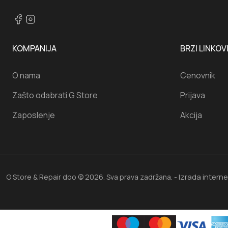
KOMPANIJA
BRZI LINKOV
O nama
Cenovnik
Zašto odabrati G Store
Prijava
Zaposlenje
Akcija
Izrada intern
G Store & Repair doo © 2026. Sva prava zadržana. -