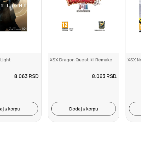
 Light
XSX Dragon Quest I/II Remake
XSX N
8.063
RSD.
8.063
RSD.
aj u korpu
Dodaj u korpu