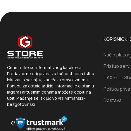
KORISNICKI 
Način plaćan
Pristup serv
Cene i slike su informativnog karaktera.
Prodavac ne odgovara za tačnost cena i slika
TAX Free Sh
iskazanih na sajtu, zadržava pravo izmena.
Ponudu za ostale artikle, informacije o stanju
Politika priva
lagera i aktuelnim cenama možete dobiti na
upit. Plaćanje se isključivo vrši virmanski -
Dostava
bezgotovinski.