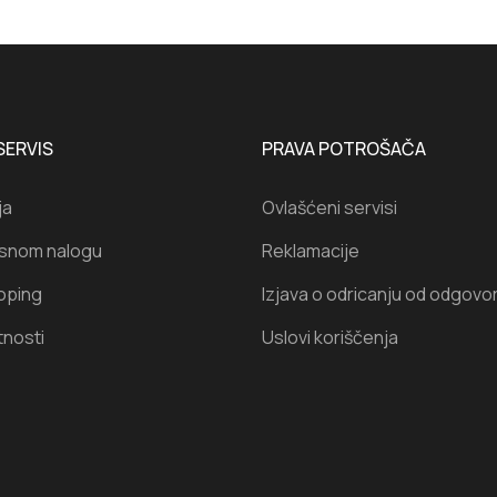
SERVIS
PRAVA POTROŠAČA
ja
Ovlašćeni servisi
isnom nalogu
Reklamacije
oping
Izjava o odricanju od odgovo
tnosti
Uslovi koriščenja