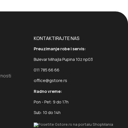
KONTAKTIRAJTE NAS
Preuzimanje robe i servis:
Bulevar Mihajla Pupina 10z np03
011 785 66 66
rnosti
office@gstore.rs
Radno vreme:
Pon - Pet: 9 do 17h
Sub: 10 do 14h