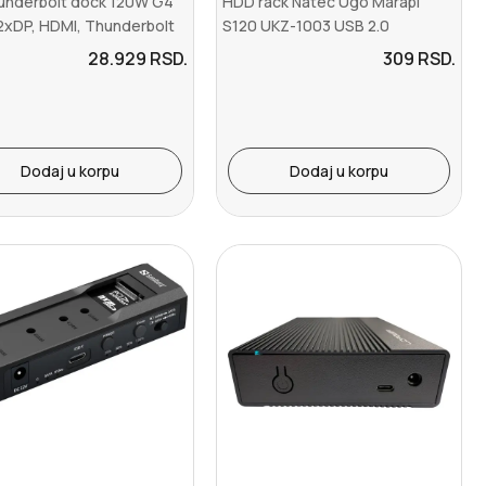
underbolt dock 120W G4
HDD rack Natec Ugo Marapi
2xDP, HDMI, Thunderbolt
S120 UKZ-1003 USB 2.0
SB...
28.929
RSD.
309
RSD.
Dodaj u korpu
Dodaj u korpu