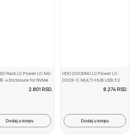
SD Rack LC Power LC-M2-
HDD DOCKING LC Power LC-
E-4 Enclosure for NVMe
DOCK-C-MULTI-HUB USB 3.2
D U...
Gen2x1 docking st...
2.801
RSD.
8.274
RSD.
Dodaj u korpu
Dodaj u korpu