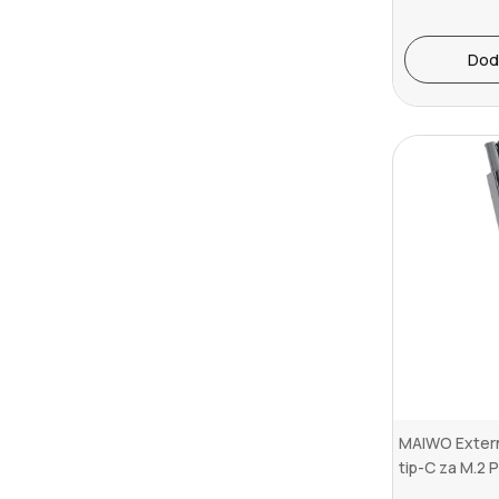
Dod
MAIWO Extern
tip-C za M.2
SSD diskove..