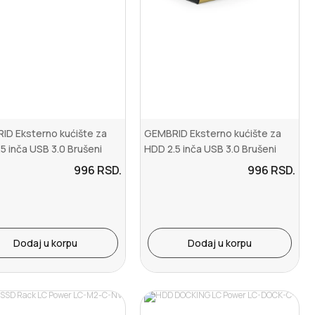
ID Eksterno kućište za
GEMBRID Eksterno kućište za
5 inča USB 3.0 Brušeni
HDD 2.5 inča USB 3.0 Brušeni
nium
aluminium ...
996
RSD.
996
RSD.
Dodaj u korpu
Dodaj u korpu