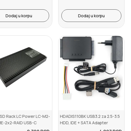
Dodaj u korpu
Dodaj u korpu
SD Rack LC Power LC-M2-
HDADIS110BK USB3.2 za 2.5-3.5
E-2x2-RAID USB-C
HDD, IDE + SATA Adapter
ure for two...