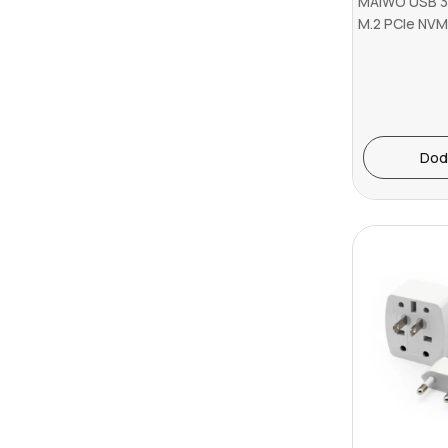
MAIWO USB 3.
M.2 PCIe NVM
bez al...
Dod