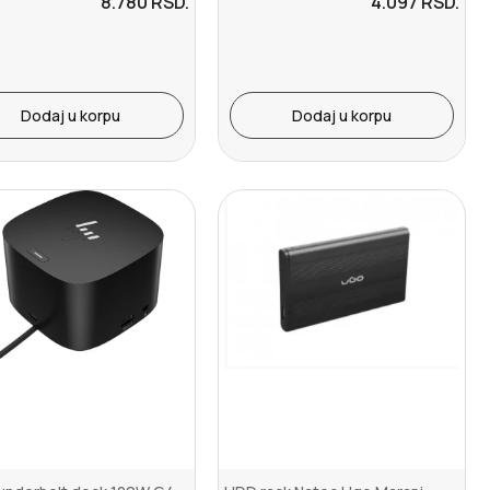
8.780
RSD.
4.097
RSD.
Dodaj u korpu
Dodaj u korpu