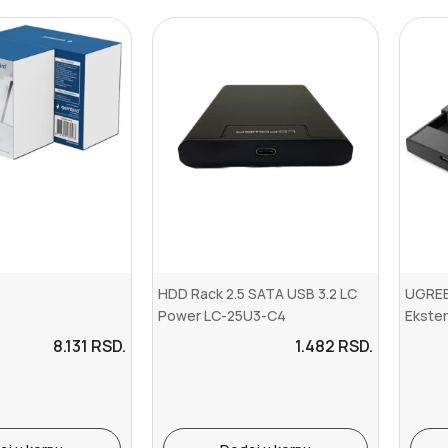
HDD Rack 2.5 SATA USB 3.2 LC
UGREE
Power LC-25U3-C4
Ekster
8.131
RSD.
1.482
RSD.