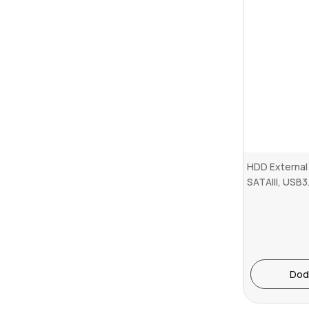
HDD External 
SATAIII, USB3
aluminium, Bl..
Dod