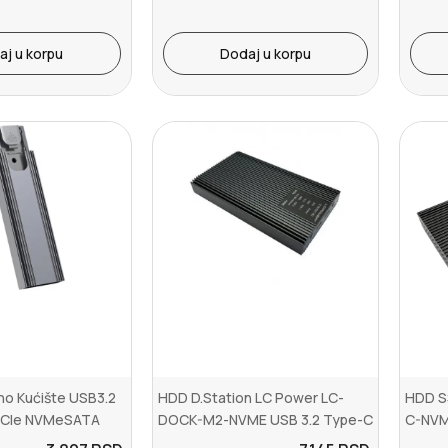
aj u korpu
Dodaj u korpu
o Kućište USB3.2
HDD D.Station LC Power LC-
HDD S
 PCIe NVMeSATA
DOCK-M2-NVME USB 3.2 Type-C
C-NVM
.
enclos