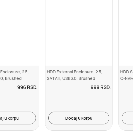
Enclosure, 2.5,
HDD External Enclosure, 2.5,
HDD S
.0, Brushed
SATAIII, USB3.0, Brushed
C-NVM
.
aluminium, Pi...
M.2 SS
996
RSD.
998
RSD.
aj u korpu
Dodaj u korpu