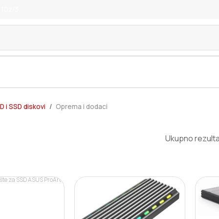
 10z/3
D i SSD diskovi
Oprema i dodaci
Ukupno rezulta