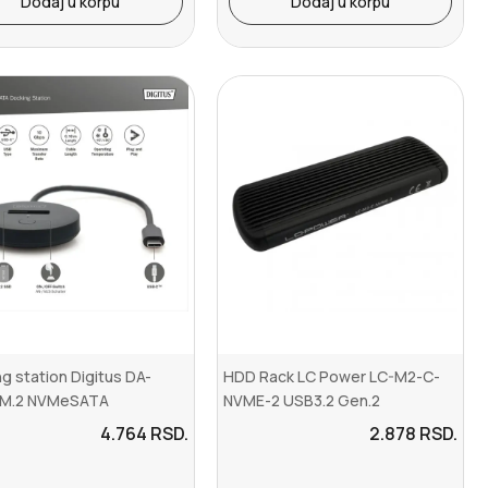
Dodaj u korpu
Dodaj u korpu
g station Digitus DA-
HDD Rack LC Power LC-M2-C-
 M.2 NVMeSATA
NVME-2 USB3.2 Gen.2
4.764
RSD.
2.878
RSD.