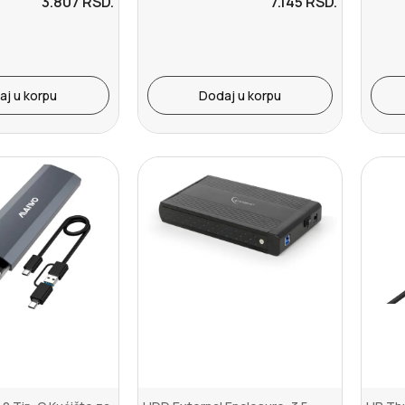
3.807
RSD.
7.145
RSD.
aj u korpu
Dodaj u korpu