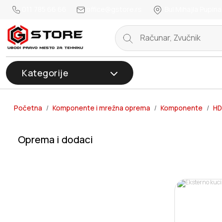
011 785 66 66
office@gstore.rs
Bul.Mihajla Pupina
Kategorije
Početna
Komponente i mrežna oprema
Komponente
HD
Oprema i dodaci