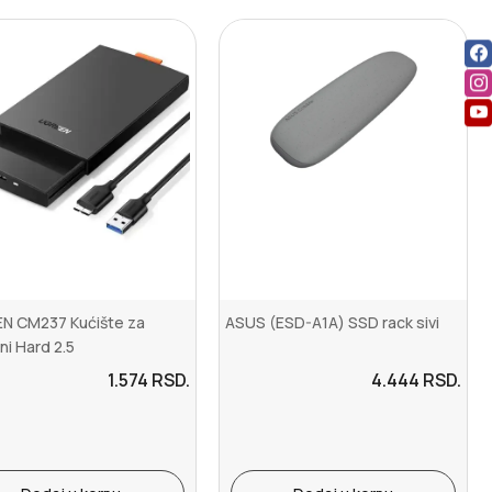
N CM237 Kućište za
ASUS (ESD-A1A) SSD rack sivi
ni Hard 2.5
1.574
RSD.
4.444
RSD.