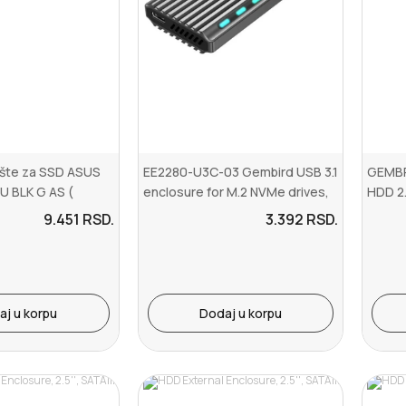
ište za SSD ASUS
EE2280-U3C-03 Gembird USB 3.1
GEMBR
U BLK G AS (
enclosure for M.2 NVMe drives,
HDD 2.
90...
NGFF, ...
alumi
9.451
RSD.
3.392
RSD.
aj u korpu
Dodaj u korpu