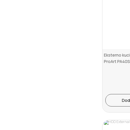
Eksterno kuc
ProArt PA40S
90DD0330-BA
Dod