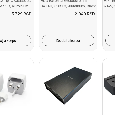
2 Tip-C Kućište za
HDD External Enclosure, 3.5,
HP Th
e SSD, aluminium,
SATAIII, USB3.0, Aluminium, Black
RJ45, 
( EE...
4, 4x U
3.329
RSD.
2.040
RSD.
aj u korpu
Dodaj u korpu