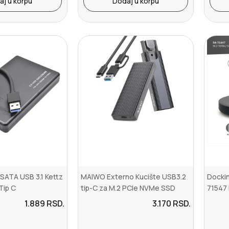
aj u korpu
Dodaj u korpu
SATA USB 3.1 Kettz
MAIWO Externo Kucište USB3.2
Dockin
Tip C
tip-C za M.2 PCIe NVMe SSD
71547
K1691P
1.889
RSD.
3.170
RSD.