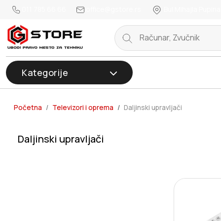
011 785 66 66
office@gstore.rs
Bul.Mihajla Pupina
Kategorije
Početna
Televizori i oprema
Daljinski upravljači
Daljinski upravljači