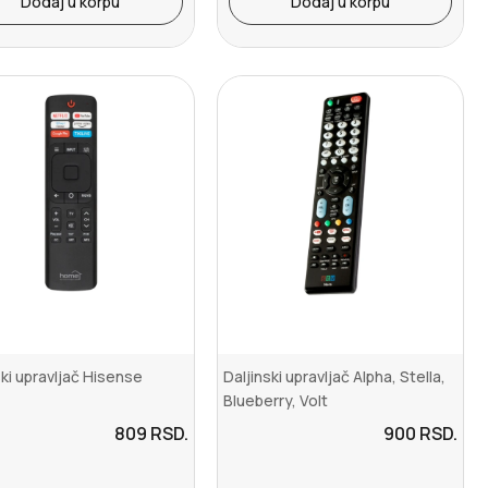
Dodaj u korpu
Dodaj u korpu
ski upravljač Hisense
Daljinski upravljač Alpha, Stella,
Blueberry, Volt
809
RSD.
900
RSD.