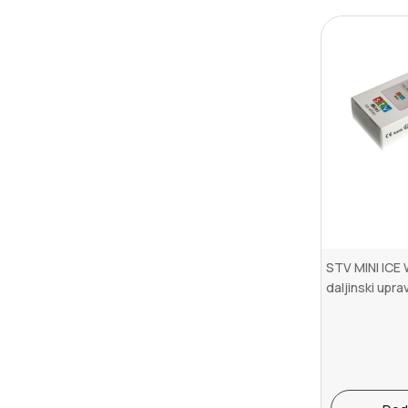
STV MINI ICE 
daljinski upra