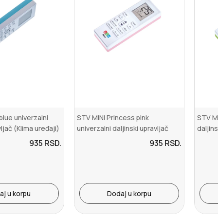
blue univerzalni
STV MINI Princess pink
STV MI
vljač (Klima uređaji)
univerzalni daljinski upravljač
daljins
(Klima uređaji)
935
RSD.
935
RSD.
aj u korpu
Dodaj u korpu