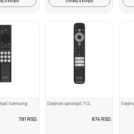
aj u korpu
Dodaj u korpu
avljač Samsung
Daljinski upravljač TCL
Daljin
781
RSD.
874
RSD.