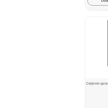
Dod
Daljinski upr