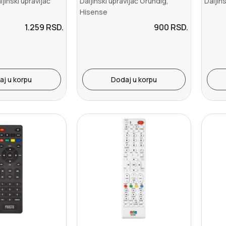
ljinski upravljač
Daljinski upravljač Grundig,
Daljin
Hisense
1.259
RSD.
900
RSD.
aj u korpu
Dodaj u korpu