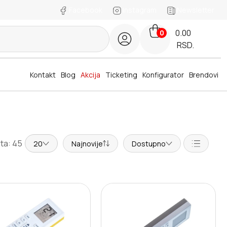
Facebook
Instagram
Newsletter
0.00
0
RSD.
Kontakt
Blog
Akcija
Ticketing
Konfigurator
Brendovi
ta: 45
20
Najnovije
Dostupno