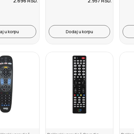
2.696
RSD.
2.957
RSD.
aj u korpu
Dodaj u korpu