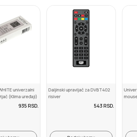
WHITE univerzalni
Daljinski upravljač za DVBT402
Univerz
vljač (Klima uređaji)
risiver
mous
935
RSD.
543
RSD.