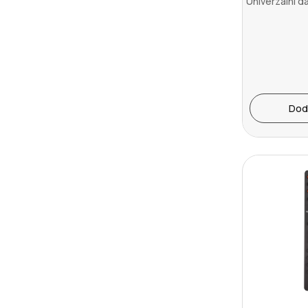
Univerzalni da
Dod