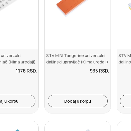
univerzalni
STV MINI Tangerine univerzalni
STV MI
vljač (Klima uređaji)
daljinski upravljač (Klima uređaji)
daljins
1.178
RSD.
935
RSD.
aj u korpu
Dodaj u korpu