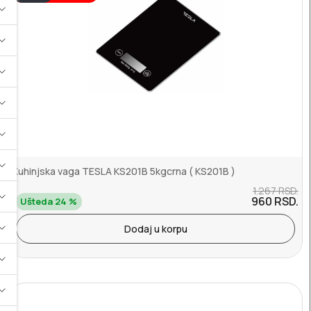
Kuhinjska vaga TESLA KS201B 5kgcrna ( KS201B )
1.267
RSD.
960
RSD.
Ušteda 24 %
Dodaj u korpu