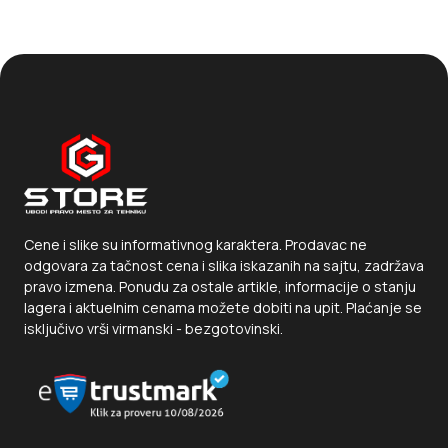
Personalna vaga HEINNER HBS-180SS 180kgdigitalnastakloCR2032
2.393
RSD.
Dodaj u korpu