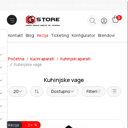
011 785 66 66
office@gstore.rs
Bul.Mihajla Pupina 10z/3
0
Kontakt
Blog
Akcija
Ticketing
Konfigurator
Brendovi
Početna
Kućni aparati
Kuhinjski aparati
Kuhinjske vage
Kuhinjske vage
20
Dostupno
Filteri
Akcija
- 24 %