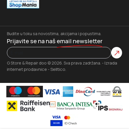
Kuhinjska vaga Iskra GKS 1560 FRdo 10 kg
1.814
RSD.
Dodaj u korpu