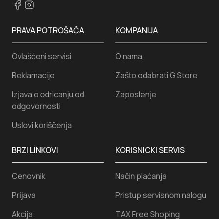
Vaga Linea LKV-0644
1.394
RSD.
Dodaj u korpu