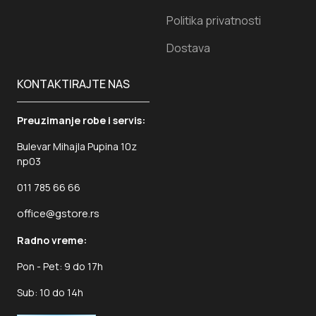
Kuhinjska Vaga Tesla KS200W bela
1.479
RSD.
Dodaj u korpu