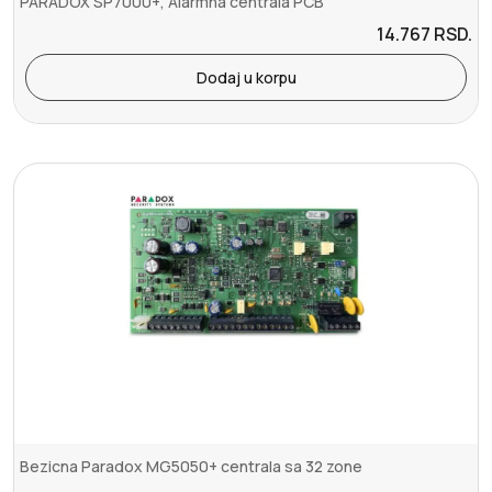
PARADOX SP7000+, Alarmna centrala PCB
14.767
RSD.
Dodaj u korpu
Bezicna Paradox MG5050+ centrala sa 32 zone