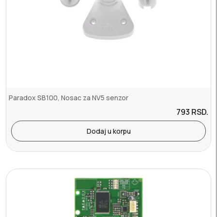
Paradox SB100, Nosac za NV5 senzor
793
RSD.
Dodaj u korpu