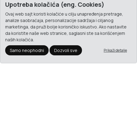
Upotreba kolačića (eng. Cookies)
Ovaj web sajt koristi kolačiće u cilju unapređenja pretrage,
analize saobraćaja, personalizacije sadržaja i ciljanog
marketinga, da pruži bolje korisničko iskustvo. Ako nastavite
da koristite naše web stranice, saglasni ste sa korišćenjem
naših kolačića.
Samo neophodni
Dozvoli sve
Prikaži detalje
Paradox G550 433 MHZ Beini senzor za lom stakla
13.608
RSD.
Dodaj u korpu