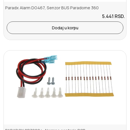
Paradx Alarm DG467, Senzor BUS Paradome 360
5.441
RSD.
Dodaj u korpu