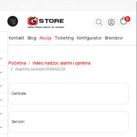
011 785 66 66
office@gstore.rs
Bul.Mihajla Pupina 10z/3
0
Kontakt
Blog
Akcija
Ticketing
Konfigurator
Brendovi
Početna
Video nadzor, alarmi i oprema
Alarmni sistemi PARADOX
Centrale
Senzori