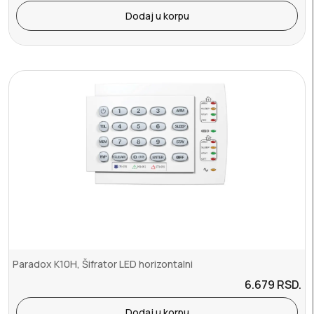
Dodaj u korpu
Paradox K10H, Šifrator LED horizontalni
6.679
RSD.
Dodaj u korpu