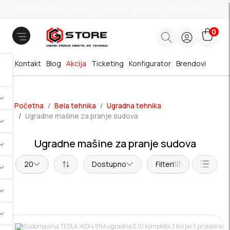
011 785 66 66
office@gstore.rs
Bul.Mihajla Pupina 10z/3
0
Kontakt
Blog
Akcija
Ticketing
Konfigurator
Brendovi
Početna
Bela tehnika
Ugradna tehnika
Ugradne mašine za pranje sudova
Ugradne mašine za pranje sudova
20
Dostupno
Filteri