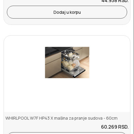
44.938
RSD.
Dodaj u korpu
WHIRLPOOL W7F HP43 X mašina za pranje sudova - 60cm
60.269
RSD.