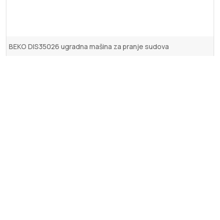
BEKO DIS35026 ugradna mašina za pranje sudova
36.633
RSD.
Dodaj u korpu
Upotreba kolačića (eng. Cookies)