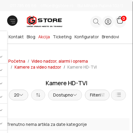
011 785 66 66
office@gstore.rs
Bul.Mihajla Pupina 10z/3
0
Kontakt
Blog
Akcija
Ticketing
Konfigurator
Brendovi
Početna
Video nadzor, alarmi i oprema
Kamere za video nadzor
Kamere HD-TVI
Kamere HD-TVI
20
Dostupno
Filteri
Trenutno nema artikla za date kategorije