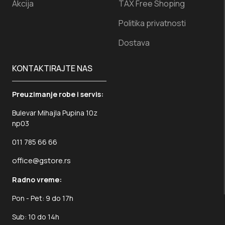
Akcija
TAX Free Shoping
Politika privatnosti
Dostava
KONTAKTIRAJTE NAS
Preuzimanje robe i servis:
Bulevar Mihajla Pupina 10z
np03
011 785 66 66
office@gstore.rs
Radno vreme:
Pon - Pet: 9 do 17h
Sub: 10 do 14h