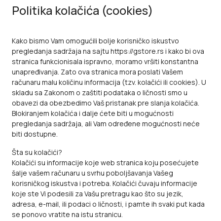
Politika kolačića (cookies)
Kako bismo Vam omogućili bolje korisničko iskustvo
pregledanja sadržaja na sajtu
https://gstore.rs
i kako bi ova
stranica funkcionisala ispravno, moramo vršiti konstantna
unapređivanja. Zato ova stranica mora poslati Vašem
računaru malu količinu informacija (tzv. kolačići ili cookies). U
skladu sa Zakonom o zaštiti podataka o ličnosti smo u
obavezi da obezbedimo Vaš pristanak pre slanja kolačića.
Blokiranjem kolačića i dalje ćete biti u mogućnosti
pregledanja sadržaja, ali Vam određene mogućnosti neće
biti dostupne.
Šta su kolačići?
Kolačići su informacije koje web stranica koju posećujete
šalje vašem računaru u svrhu poboljšavanja Vašeg
korisničkog iskustva i potreba. Kolačići čuvaju informacije
koje ste Vi podesili za Vašu pretragu kao što su jezik,
adresa, e-mail, ili podaci o ličnosti, i pamte ih svaki put kada
se ponovo vratite na istu stranicu.