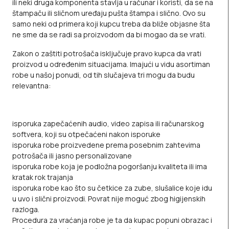
ili neki druga komponenta stavlja u računar i koristi, da se na
štampaču ili sličnom uređaju pušta štampa i slično. Ovo su
samo neki od primera koji kupcu treba da bliže objasne šta
ne sme da se radi sa proizvodom da bi mogao da se vrati.
Zakon o zaštiti potrošača isključuje pravo kupca da vrati
proizvod u određenim situacijama. Imajući u vidu asortiman
robe u našoj ponudi, od tih slučajeva tri mogu da budu
relevantna:
isporuka zapečaćenih audio, video zapisa ili računarskog
softvera, koji su otpečaćeni nakon isporuke
isporuka robe proizvedene prema posebnim zahtevima
potrošača ili jasno personalizovane
isporuka robe koja je podložna pogoršanju kvaliteta ili ima
kratak rok trajanja
isporuka robe kao što su četkice za zube, slušalice koje idu
u uvo i slični proizvodi. Povrat nije moguć zbog higijenskih
razloga.
Procedura za vraćanja robe je ta da kupac popuni obrazac i