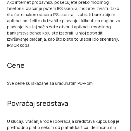
Ako internet prodavnicu posećujete preko mobilnog
telefona, plaćanje putem IPS skeniraj možete izvršiti i tako
što ćete nakon odabira IPS skeniraj, izabrati banku čijom
aplikacijom želite da izvršite plaćanje i kliknuti na dugme za
plaćanje. Na taj način ćete otvoriti aplikaciju mobilnog
bankarstva banke koju ste izabrali i u njoj potvrditi
izvršavanje plaćanja, kao što biste to uradili i po skeniranju
IPS QR koda.
Cene
Sve cene su iskazane sa uračunatim PDV-om.
Povraćaj sredstava
U slučaju vraćanja robe i povraćaja sredstava kupcu koji je
prethodno platio nekom od platnih kartica, delimično ili u