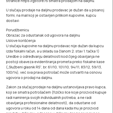
stranice
https://gstore.rs
smatra prodajom na daljinu.
U slučaju prodaje na daljinu prodavac je dužan da u pisanoj
formi, na mail koji je ostavljen prilikom kupovine, kupcu
dostavi:
Porudžbenicu
Obrazac za odustanak od ugovora na daljinu
Uslove korišćenja
U slučaju kupovine na daljinu prodavac nije dužan da kupcu
izda fiskalni račun, a u skladu sa članom 2. stav 1. tačka 1)
Uredbe o određivanju delatnosti kod čijeg obavljanja ne
postoji obaveza evidentiranja prometa preko fiskalne kase
(„Službeni glasnik RS“, br. 61/10, 101/10, 94/11, 83/12, 59/13,
100/14), već sva prava potrošač može ostvariti na osnovu
ugovora o prodaji na daljinu.
Zakon za slučaj prodaje na daljinu ustanovljava pravo kupca,
koji se smatra potrošačem (fizičko lice koje proizvod kupuje
radi namirenja svojih individualnih potreba, a ne radi
obavljanja profesionalne delatnosti), da odustane od
ugovora u roku od 14 dana od dana kada mu je proizvod