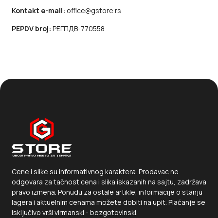
Kontakt e-mail:
office@gstore.rs
PEPDV broj:
РЕГПДВ-770558
Cene i slike su informativnog karaktera. Prodavac ne
odgovara za tačnost cena i slika iskazanih na sajtu, zadržava
pravo izmena. Ponudu za ostale artikle, informacije o stanju
lagera i aktuelnim cenama možete dobiti na upit. Plaćanje se
isključivo vrši virmanski - bezgotovinski.