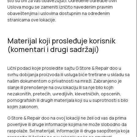
što su oni za vas obavezujući. Određene odredbe ovih
Uslova mogu se zameniti izričito navedenim pravnim
obaveštenjima i uslovima dostupnim na određenim
stranicama ove lokacije.
Materijal koji prosleđuje korisnik
(komentari i drugi sadržaji)
Lični podaci koje prosledite sajtu G Store & Repair doo u
svrhu dobijanja proizvoda ili usluga biće tretirane u skladu sa
našim dokumentom o privatnosti na mreži. Zabranjeno je
slanje ili prenošenje na ovu lokaciju ili sa nje bilo kojih
nezakonitih, pretećih, uvredljivih, klevetničkih, opscenih,
pornografskih ili drugih materijala koji su u suprotnosti s bilo
kojim zakonom.
G Store & Repair doo na ovoj lokaciji ne želi od vas da prima
poverljive ili druge informacije kojima ne može slobodno da
raspolaže. Svi materijali, informacije ili druga saopštenja koja