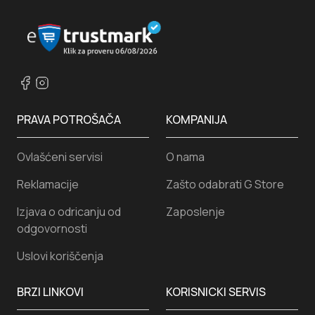
PRAVA POTROŠAČA
KOMPANIJA
Ovlašćeni servisi
O nama
Reklamacije
Zašto odabrati G Store
Izjava o odricanju od
Zaposlenje
odgovornosti
Uslovi koriščenja
BRZI LINKOVI
KORISNICKI SERVIS