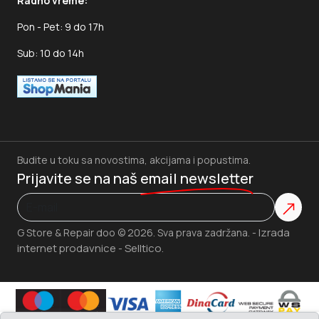
Radno vreme:
Pon - Pet: 9 do 17h
Sub: 10 do 14h
Budite u toku sa novostima, akcijama i popustima.
Prijavite se na naš
email newsletter
Izrada
G Store & Repair doo © 2026. Sva prava zadržana. -
internet prodavnice
Selltico.
-