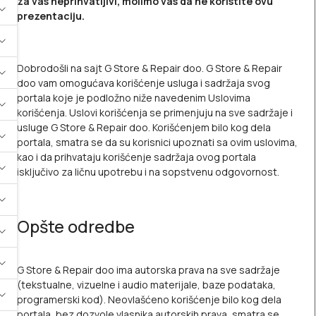
za vas neprihvatljivi, molimo vas da ne koristite ovu
prezentaciju.
Dobrodošli na sajt G Store & Repair doo. G Store & Repair
doo vam omogućava korišćenje usluga i sadržaja svog
portala koje je podložno niže navedenim Uslovima
korišćenja. Uslovi korišćenja se primenjuju na sve sadržaje i
usluge G Store & Repair doo. Korišćenjem bilo kog dela
portala, smatra se da su korisnici upoznati sa ovim uslovima,
kao i da prihvataju korišćenje sadržaja ovog portala
isključivo za ličnu upotrebu i na sopstvenu odgovornost.
Opšte odredbe
G Store & Repair doo ima autorska prava na sve sadržaje
(tekstualne, vizuelne i audio materijale, baze podataka,
programerski kod). Neovlašćeno korišćenje bilo kog dela
portala, bez dozvole vlasnika autorskih prava, smatra se