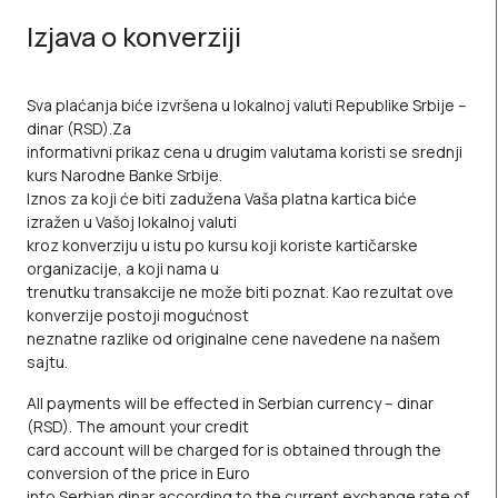
Izjava o konverziji
Sva plaćanja biće izvršena u lokalnoj valuti Republike Srbije –
dinar (RSD).Za
informativni prikaz cena u drugim valutama koristi se srednji
kurs Narodne Banke Srbije.
Iznos za koji će biti zadužena Vaša platna kartica biće
izražen u Vašoj lokalnoj valuti
kroz konverziju u istu po kursu koji koriste kartičarske
organizacije, a koji nama u
trenutku transakcije ne može biti poznat. Kao rezultat ove
konverzije postoji mogućnost
neznatne razlike od originalne cene navedene na našem
sajtu.
All payments will be effected in Serbian currency – dinar
(RSD). The amount your credit
card account will be charged for is obtained through the
conversion of the price in Euro
into Serbian dinar according to the current exchange rate of