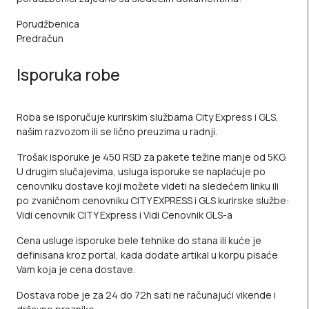
Porudžbenica
Predračun
Isporuka robe
Roba se isporučuje kurirskim službama City Express i GLS,
našim razvozom ili se lično preuzima u radnji.
Trošak isporuke je 450 RSD za pakete težine manje od 5KG.
U drugim slučajevima, usluga isporuke se naplaćuje po
cenovniku dostave koji možete videti na sledećem
linku
ili
po zvaničnom cenovniku CITY EXPRESS i GLS kurirske službe:
Vidi cenovnik CITY Express
i
Vidi Cenovnik GLS-a
Cena usluge isporuke bele tehnike do stana ili kuće je
definisana kroz portal, kada dodate artikal u korpu pisaće
Vam koja je cena dostave.
Dostava robe je za 24 do 72h sati ne računajući vikende i