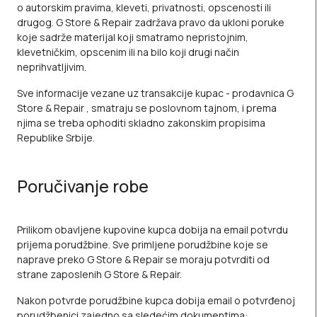
o autorskim pravima, kleveti, privatnosti, opscenosti ili
drugog. G Store & Repair zadržava pravo da ukloni poruke
koje sadrže materijal koji smatramo nepristojnim,
klevetničkim, opscenim ili na bilo koji drugi način
neprihvatljivim.
Sve informacije vezane uz transakcije kupac - prodavnica G
Store & Repair , smatraju se poslovnom tajnom, i prema
njima se treba ophoditi skladno zakonskim propisima
Republike Srbije.
Poručivanje robe
Prilikom obavljene kupovine kupca dobija na email potvrdu
prijema porudžbine. Sve primljene porudžbine koje se
naprave preko G Store & Repair se moraju potvrditi od
strane zaposlenih G Store & Repair.
Nakon potvrde porudžbine kupca dobija email o potvrđenoj
porudžbenici zajedno sa sledećim dokumentima: