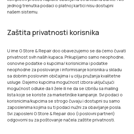
jednog trenutka podaci o platnoj kartici nisu dostupni
našem sistemu.
Zaštita privatnosti korisnika
U ime G Store & Repair doo
obavezujemo se da ćemo čuvati
privatnost svih naših kupaca. Prikupljamo samo neophodne,
osnovne podatke o kupcima/ korisnicima i podatke
neophodne za poslovanje i informisanje korisnika u skladu
sa dobrim poslovnim običajima i u cilju pružanja kvalitetne
usluge. Dajemo kupcima mogućnost izbora uključujući
mogućnost odluke da li žele ili ne da se izbrišu sa mailing
lista koje se koriste za marketinške kampanje. Svi podaci o
korisnicima/kupcima se strogo čuvaju i dostupni su samo
zaposlenima kojima su ti podaci nužni za obavljanje posla.
Svi zaposleni
G Store & Repair doo (i poslovni partneri)
odgovorni su za poštovanje načela zaštite privatnosti.