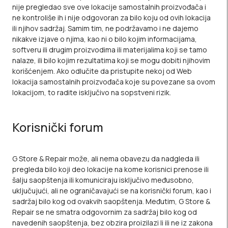
nije pregledao sve ove lokacije samostalnih proizvođača i
ne kontroliše ih i nije odgovoran za bilo koju od ovih lokacija
ili njihov sadržaj. Samim tim, ne podržavamo i ne dajemo
nikakve izjave o njima, kao ni o bilo kojim informacijama,
softveru ili drugim proizvodima ili materijalima koji se tamo
nalaze, ili bilo kojim rezultatima koji se mogu dobiti njihovim
korišćenjem. Ako odlučite da pristupite nekoj od Web
lokacija samostalnih proizvođača koje su povezane sa ovom
lokacijom, to radite isključivo na sopstveni rizik.
Korisnički forum
G Store & Repair može, ali nema obavezu da nadgleda ili
pregleda bilo koji deo lokacije na kome korisnici prenose ili
šalju saopštenja ili komuniciraju isključivo međusobno,
uključujući, ali ne ograničavajući se na korisnički forum, kao i
sadržaj bilo kog od ovakvih saopštenja. Međutim, G Store &
Repair se ne smatra odgovornim za sadržaj bilo kog od
navedenih saopštenja, bez obzira proizilazi li ili ne iz zakona