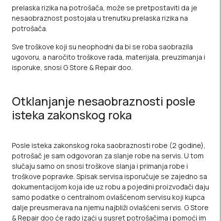
prelaska rizika na potrošača, može se pretpostaviti da je
nesaobraznost postojala u trenutku prelaska rizika na
potrošača.
Sve troškove koji su neophodni da bi se roba saobrazila
ugovoru, a naročito troškove rada, materijala, preuzimanja i
isporuke, snosi G Store & Repair doo.
Otklanjanje nesaobraznosti posle
isteka zakonskog roka
Posle isteka zakonskog roka saobraznosti robe (2 godine),
potrošač je sam odgovoran za slanje robe na servis. U tom
slučaju samo on snosi troškove slanja i primanja robe i
troškove popravke. Spisak servisa isporučuje se zajedno sa
dokumentacijom koja ide uz robu a pojedini proizvođači daju
samo podatke o centralnom ovlašćenom servisu koji kupca
dalje preusmerava na njemu najbliži ovlašćeni servis. G Store
& Repair doo će rado izaći u susret potrošačima i pomoći im