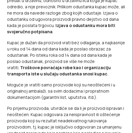
predat u državinu, odnosno u državinu lica koga je kupac
odredio, a nije prevoznik. Prilikom odustanka kupac može, ali
ne mora da navede razloge zbog kojih odustaje. Izjava o
odustanku od ugovora proizvodi pravno dejstvo od dana
kada je poslata trgovcu.
Izjava o odustanku mora biti
svojeručno potpisana
.
Kupac je dužan da proizvod vrati bez odlaganja, a najkasnije
u roku od 14 dana od dana kada je poslao obrazac za
odustanak. Po isteku roka od 14 dana od dana kada je
poslao odustanak, proizvod se više ne može
vratiti.
Troškove povraćaja robe kao i organizaciju
transporta iste u slučaju odustanka snosi kupac
.
Moguće je vratiti samo proizvode koji su neoštećeni i u
originalnoj ambalaži, sa svim dodacima i propratnom
dokumentacijom (garantni list, uputstva, itd.).
Po prijemu proizvoda, utvrdiće se da li je proizvod ispravan i
neoštećen. Kupac odgovara za neispravnost ili oštećenje
proizvoda koji su rezultat neadekvatnog rukovanja
proizvodom, tj. kupac je isključivo odgovoran za umanjenu