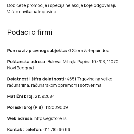
Dobićete promocije i specijalne akcije koje odgovaraju
Vašim navikama kupovine
Podaci o firmi
Pun naziv pravnog subjekta:
G Store & Repair doo
Poštanska adresa:
Bulevar Mihajla Pupina 10z/03, 11070
Novi Beograd
Delatnost i šifra delatnosti:
4651 Trgovina na veliko
računarima, računarskom opremom i softverima
Matični broj:
21592684
Poreski broj (PIB):
112029009
Web adresa:
https://gstore.rs
Kontakt telefon:
011 785 66 66