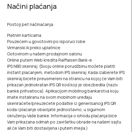
Načini plaćanja
Postoji pet načinaćanja:
Platnim karticama
Pouzećem u govotovini po isporuci robe
Virmanski ili preko uplatnice
Gotovinom u našem prodajnom salonu
Online putem Web kredita Raiffaisen Bank-e
IPS NBS skeniraj
(Svoju online porudžbinu možete platiti
instant plaćanjem, metodom IPS skeniraj. Kada izaberete IPS
skeniraj bićete preusmereni na stranicu na kojoj će Vam biti
prikazan jednokratan IPS QR kod koji je obezbedila (naziv
banke prihvatioca). Aplikacijom mobilnog bankarstva koju
imate instaliranu na svom mobilnom uređaju
skeniraćete/preuzećete podatke iz generisanog IPS QR
koda i plaćanje obavljate jednostavno, u sigurnom
okruženju Vaše banke. Informacija o ishodu plaćanja biće
Vam prikazana odmah po završetku obrade na našem sajtu
ali će Vam biti dostavljena i putem imejla.)