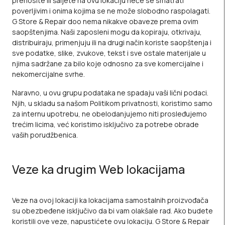
prenosite ili šaljete na ovu lokaciju neće se smatrati
poverljivim i onima kojima se ne može slobodno raspolagati.
G Store & Repair doo nema nikakve obaveze prema ovim
saopštenjima. Naši zaposleni mogu da kopiraju, otkrivaju,
distribuiraju, primenjuju ili na drugi način koriste saopštenja i
sve podatke, slike, zvukove, tekst i sve ostale materijale u
njima sadržane za bilo koje odnosno za sve komercijalne i
nekomercijalne svrhe.
Naravno, u ovu grupu podataka ne spadaju vaši lični podaci.
Njih, u skladu sa našom
Politikom privatnosti
, koristimo samo
za internu upotrebu, ne obelodanjujemo niti prosleđujemo
trećim licima, već koristimo isključivo za potrebe obrade
vaših porudžbenica.
Veze ka drugim Web lokacijama
Veze na ovoj lokaciji ka lokacijama samostalnih proizvođača
su obezbeđene isključivo da bi vam olakšale rad. Ako budete
koristili ove veze, napustićete ovu lokaciju. G Store & Repair