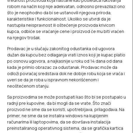
vrednost proizvoda koja nastane kao posledica rukovanja
robom na način koji nije adekvatan, odnosno prevazilazi ono
što je neophodno da bi se ustanovili njegova priroda,
karakteristike i funkcionalnost. Ukoliko se utvrdi da je
nastupila neispravnost ili oštećenje proizvoda krivicom
kupca, odbiće se vraćanje cene i proizvod će mu biti vraćen
na njegov trošak.
Prodavac je u slučaju zakonitog odustanka od ugovora
dužan da kupcu bez odlaganja vrati iznos koji je kupac platio
po osnovu ugovora, a najkasnije u roku od 14 dana od dana
kada je primio obrazac za odustanak. Prodavac može da
odloži povraćaj sredstava dok ne dobije robu koja se vraća i
uveri se da je roba u ispravnom nekorišćenom i
neoštećenom stanju.
Sa proizvodima se može postupati kao što bi se postupalo u
radnji pre kupovine, da bi mogli da se vrate. Što znači
proizvod ne sme da se koristi, upotrebljava, prilagođava. Na
primer, ne sme da se instalira windows na kupljenim
računarima ili laptopovima, da se dovršava instalacija
preinstaliranog operativnog sistema, da se grafička kartica