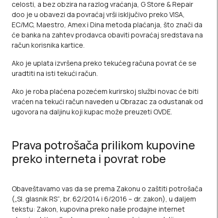
celosti, a bez obzira na razlog vraćanja, G Store & Repair
doo je u obavezi da povraćaj vrši isključivo preko
VISA,
EC/MC, Maestro, Amex i Dina metoda plaćanja
, što znači da
će banka na zahtev prodavca obaviti povraćaj sredstava na
račun korisnika kartice.
Ako je uplata izvršena preko tekućeg računa povrat će se
uradtiti na isti tekući račun.
Ako je roba plaćena pozećem kurirskoj službi novac će biti
vraćen na tekući račun naveden u Obrazac za odustanak od
ugovora na daljinu koji kupac može preuzeti
OVDE
.
Prava potrošača prilikom kupovine
preko interneta i povrat robe
Obaveštavamo vas da se prema Zakonu о zaštiti potrošača
(„Sl. glasnik RS“, br. 62/2014 i 6/2016 – dr. zakon), u daljem
tekstu: Zakon, kupovina preko naše prodajne internet