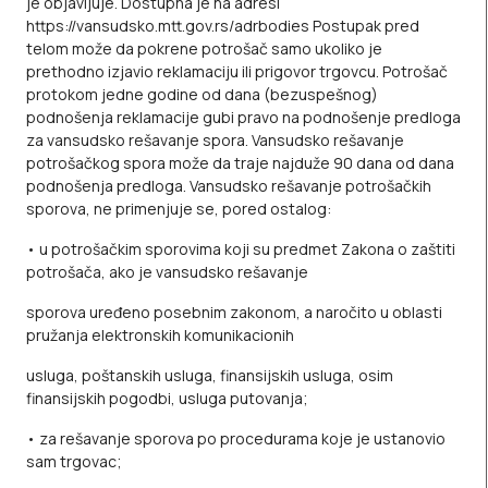
je objavljuje. Dostupna je na adresi
https://vansudsko.mtt.gov.rs/adrbodies
Postupak pred
telom može da pokrene potrošač samo ukoliko je
prethodno izjavio reklamaciju ili prigovor trgovcu. Potrošač
protokom jedne godine od dana (bezuspešnog)
podnošenja reklamacije gubi pravo na podnošenje predloga
za vansudsko rešavanje spora. Vansudsko rešavanje
potrošačkog spora može da traje najduže 90 dana od dana
podnošenja predloga. Vansudsko rešavanje potrošačkih
sporova, ne primenjuje se, pored ostalog:
• u potrošačkim sporovima koji su predmet Zakona o zaštiti
potrošača, ako je vansudsko rešavanje
sporova uređeno posebnim zakonom, a naročito u oblasti
pružanja elektronskih komunikacionih
usluga, poštanskih usluga, finansijskih usluga, osim
finansijskih pogodbi, usluga putovanja;
• za rešavanje sporova po procedurama koje je ustanovio
sam trgovac;