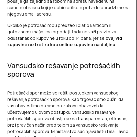
pošalje ga zajedno sa robom na adresu navedenu na
samom obrascu koji je dobio prilikom potvrde porudžbine na
njegovu email adresu.
Ukoliko je potrošač robu preuzeo i platio karticom ili
gotovinom u našoj malorpodaji, tada ne važi pravilo za
odustanak od kupovine u roku od 14 dana, jer se
ovaj vid
kupovine ne tretira kao online kupovina na daljinu
.
Vansudsko rešavanje potrošačkih
sporova
Potrošački spor može se rešiti postupkom vansudskog
rešavanja potrošačkih sporova. Kao trgovac smo dužni da
vas obavestimo da smo po zakonu obavezni da
učestvujemo u ovom postupku. Vansudsko rešavanje
potrošačkih sporova obavlja se na transparentan, efikasan,
brz i pravičan način pred telom za vansudsko rešavanje
potrošačkih sporova. Ministarstvo sačinjava listu tela i javno