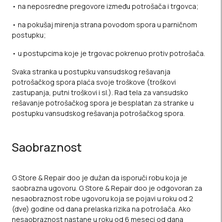
• na neposredne pregovore između potrošača i trgovca;
• na pokušaj mirenja strana povodom spora u parničnom
postupku;
• u postupcima koje je trgovac pokrenuo protiv potrošača.
Svaka stranka u postupku vansudskog rešavanja
potrošačkog spora plaća svoje troškove (troškovi
zastupanja, putni troškovi i sl.). Rad tela za vansudsko
rešavanje potrošačkog spora je besplatan za stranke u
postupku vansudskog rešavanja potrošačkog spora.
Saobraznost
G Store & Repair doo je dužan da isporuči robu koja je
saobrazna ugovoru. G Store & Repair doo je odgovoran za
nesaobraznost robe ugovoru koja se pojavi u roku od 2
(dve) godine od dana prelaska rizika na potrošača. Ako
nesaobraznost nastane u roku od 6 meseci od dana