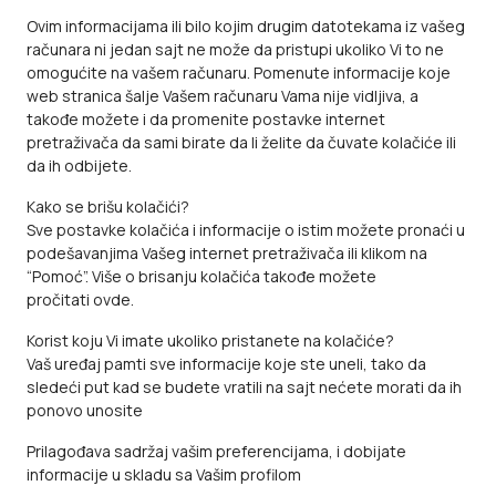
Ovim informacijama ili bilo kojim drugim datotekama iz vašeg
računara ni jedan sajt ne može da pristupi ukoliko Vi to ne
omogućite na vašem računaru. Pomenute informacije koje
web stranica šalje Vašem računaru Vama nije vidljiva, a
takođe možete i da promenite postavke internet
pretraživača da sami birate da li želite da čuvate kolačiće ili
da ih odbijete.
Kako se brišu kolačići?
Sve postavke kolačića i informacije o istim možete pronaći u
podešavanjima Vašeg internet pretraživača ili klikom na
“Pomoć”. Više o brisanju kolačića takođe možete
pročitati
ovde
.
Korist koju Vi imate ukoliko pristanete na kolačiće?
Vaš uređaj pamti sve informacije koje ste uneli, tako da
sledeći put kad se budete vratili na sajt nećete morati da ih
ponovo unosite
Prilagođava sadržaj vašim preferencijama, i dobijate
informacije u skladu sa Vašim profilom