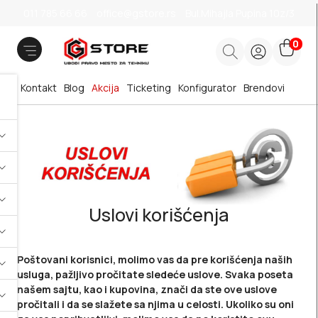
011 785 66 66
office@gstore.rs
Bul.Mihajla Pupina 10z/3
0
Kontakt
Blog
Akcija
Ticketing
Konfigurator
Brendovi
Uslovi korišćenja
Poštovani korisnici, molimo vas da pre korišćenja naših
usluga, pažljivo pročitate sledeće uslove. Svaka poseta
našem sajtu, kao i kupovina, znači da ste ove uslove
pročitali i da se slažete sa njima u celosti. Ukoliko su oni