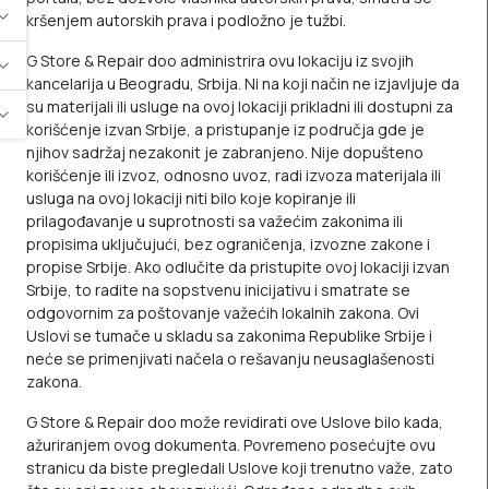
kršenjem autorskih prava i podložno je tužbi.
G Store & Repair doo administrira ovu lokaciju iz svojih
kancelarija u Beogradu, Srbija. Ni na koji način ne izjavljuje da
su materijali ili usluge na ovoj lokaciji prikladni ili dostupni za
korišćenje izvan Srbije, a pristupanje iz područja gde je
njihov sadržaj nezakonit je zabranjeno. Nije dopušteno
korišćenje ili izvoz, odnosno uvoz, radi izvoza materijala ili
usluga na ovoj lokaciji niti bilo koje kopiranje ili
prilagođavanje u suprotnosti sa važećim zakonima ili
propisima uključujući, bez ograničenja, izvozne zakone i
propise Srbije. Ako odlučite da pristupite ovoj lokaciji izvan
Srbije, to radite na sopstvenu inicijativu i smatrate se
odgovornim za poštovanje važećih lokalnih zakona. Ovi
Uslovi se tumače u skladu sa zakonima Republike Srbije i
neće se primenjivati načela o rešavanju neusaglašenosti
zakona.
G Store & Repair doo može revidirati ove Uslove bilo kada,
ažuriranjem ovog dokumenta. Povremeno posećujte ovu
stranicu da biste pregledali Uslove koji trenutno važe, zato