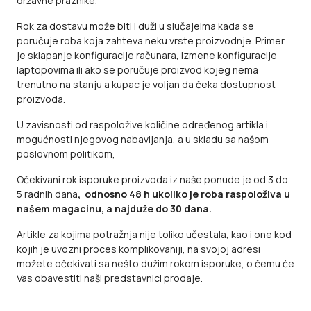
državne praznike.
Rok za dostavu može biti i duži u slučajeima kada se
poručuje roba koja zahteva neku vrste proizvodnje. Primer
je sklapanje konfiguracije računara, izmene konfiguracije
laptopovima ili ako se poručuje proizvod kojeg nema
trenutno na stanju a kupac je voljan da čeka dostupnost
proizvoda.
U zavisnosti od raspoložive količine određenog artikla i
mogućnosti njegovog nabavljanja, a u skladu sa našom
poslovnom politikom,
Očekivani rok isporuke proizvoda iz naše ponude je od 3 do
5 radnih dana
, odnosno 48 h ukoliko je
roba raspoloživa u
našem magacinu, a najduže do 30 dana.
Artikle za kojima potražnja nije toliko učestala, kao i one kod
kojih je uvozni proces komplikovaniji, na svojoj adresi
možete očekivati sa nešto dužim rokom isporuke, o čemu će
Vas obavestiti naši predstavnici prodaje.