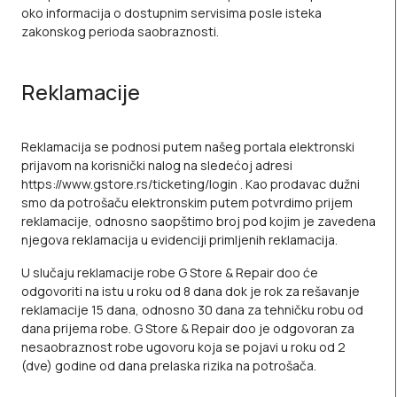
oko informacija o dostupnim servisima posle isteka
zakonskog perioda saobraznosti.
Reklamacije
Reklamacija se podnosi putem našeg portala elektronski
prijavom na korisnički nalog na sledećoj adresi
https://www.gstore.rs/ticketing/login
. Kao prodavac dužni
smo da potrošaču elektronskim putem potvrdimo prijem
reklamacije, odnosno saopštimo broj pod kojim je zavedena
njegova reklamacija u evidenciji primljenih reklamacija.
U slučaju reklamacije robe G Store & Repair doo će
odgovoriti na istu u roku od 8 dana dok je rok za rešavanje
reklamacije 15 dana, odnosno 30 dana za tehničku robu od
dana prijema robe. G Store & Repair doo je odgovoran za
nesaobraznost robe ugovoru koja se pojavi u roku od 2
(dve) godine od dana prelaska rizika na potrošača.