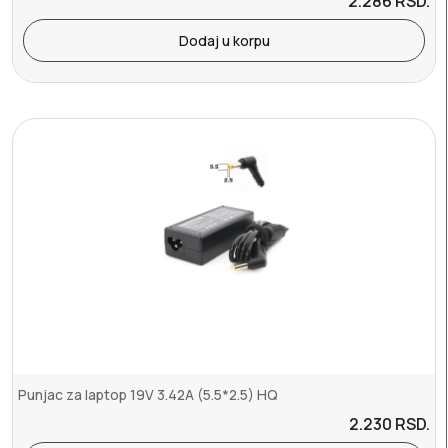
2.286
RSD.
Dodaj u korpu
Punjac za laptop 19V 3.42A (5.5*2.5) HQ
2.230
RSD.