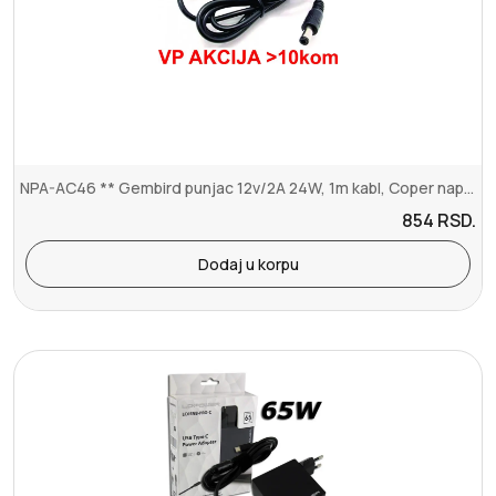
NPA-AC46 ** Gembird punjac 12v/2A 24W, 1m kabl, Coper napajanje, DC...
854
RSD.
Dodaj u korpu