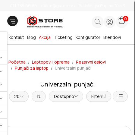
011 785 66 66
office@gstore.rs
Bul.Mihajla Pupina 10z/3
0
Kontakt
Blog
Akcija
Ticketing
Konfigurator
Brendovi
Početna
Laptopovi i oprema
Rezervni delovi
Punjači za laptop
Univerzalni punjači
Univerzalni punjači
20
Dostupno
Filteri