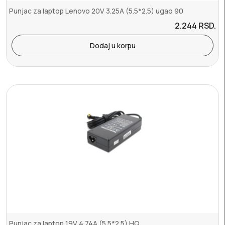
Punjac za laptop Lenovo 20V 3.25A (5.5*2.5) ugao 90
2.244
RSD.
Dodaj u korpu
Punjac za laptop 19V 4.74A (5.5*2.5) HQ