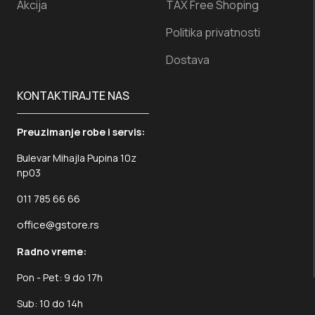
Akcija
TAX Free Shoping
Politika privatnosti
Dostava
KONTAKTIRAJTE NAS
Preuzimanje robe i servis:
Bulevar Mihajla Pupina 10z
np03
011 785 66 66
office@gstore.rs
Radno vreme:
Pon - Pet: 9 do 17h
Sub: 10 do 14h