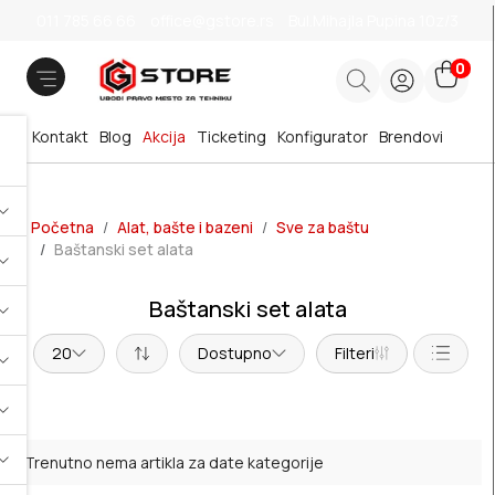
011 785 66 66
office@gstore.rs
Bul.Mihajla Pupina 10z/3
0
Kontakt
Blog
Akcija
Ticketing
Konfigurator
Brendovi
Početna
Alat, bašte i bazeni
Sve za baštu
Baštanski set alata
Baštanski set alata
20
Dostupno
Filteri
Trenutno nema artikla za date kategorije