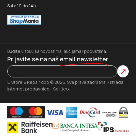
Cena kofera
direktno zavisi od materijala, rama i sistema
Sub: 10 do 14h
zatvaranja. Modeli od polikarbonata imaju najmanju masu i
najvišu otpornost na udarce. ABS plastika nudi veću krutost
i pristupačniju cenu, dok aluminijumski ram povećava
stabilnost poklopca i otpornost na uvijanje.
Zatvarači sa dvoslojnim zupcima i TSA bravama podižu nivo
sigurnosti, a ekspanzioni sloj kod nekih kofera omogućava
Budite u toku sa novostima, akcijama i popustima.
povećanje zapremine i do 15%. Kod povoljnijih kofera
Prijavite se na naš
email newsletter
preporučuje se provera spojeva između kućišta i ručke, jer
su to mesta gde se prvo javlja habanje.
Dobar
putni kofer
prepoznaje se po glatkom radu
Izrada
G Store & Repair doo © 2026. Sva prava zadržana. -
točkića, stabilnim ručkama i konstrukciji koja zadržava oblik
internet prodavnice
Selltico.
-
i nakon brojnih putovanja.