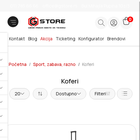
011 785 66 66
office@gstore.rs
Bul.Mihajla Pupina 10z/3
0
Kontakt
Blog
Akcija
Ticketing
Konfigurator
Brendovi
Početna
Sport, zabava, razno
Koferi
Koferi
20
Dostupno
Filteri