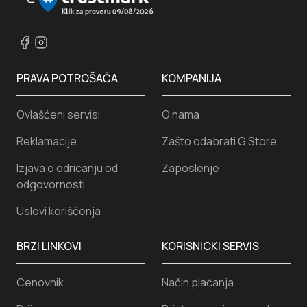
putovanja avionom?
Nisu svi
koferi za putovanja
prilagođeni pravilima za ručni
prtljag. Dozvoljene dimenzije i težina zavise od avio-
kompanije i tipa karte, a
mali koferi za avion
moraju da
ispunjavaju još strožije kriterijume. U ekonomskoj klasi,
PRAVA POTROŠAČA
recimo, kod većine avio-kompanija su dozvoljeni
KOMPANIJA
koferi za
avion 55x40x20
cm i težine do osam kilograma. Sve iznad
toga tretira se kao čekirani prtljag i podleže dodatnim
Ovlašćeni servisi
O nama
troškovima.
Reklamacije
Zašto odabrati G Store
Kod niskotarifnih letova dozvoljene dimenzije i težina
ručnog prtljaga su znatno manji, pa je praktično izabrati
Izjava o odricanju od
Zaposlenje
kabinski kofer
koji se uklapa i u najstrožije propise, kako
odgovornosti
biste izbegli doplatu za prtljag.
Uslovi koriščenja
Veći putni koferi često imaju TSA bravu, oznaku u obliku
crvenog dijamanta, koja omogućava carinskoj službi da
otvori prtljag bez oštećenja. Ako model nema ugrađenu
BRZI LINKOVI
KORISNICKI SERVIS
bravu, može se koristiti TSA katanc kao alternativa.
Cenovnik
Način plaćanja