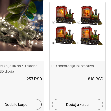
e za jelku sa 30 hladno
LED dekoracija lokomotiva
LED dioda
257
RSD.
818
RSD.
Dodaj u korpu
Dodaj u korpu