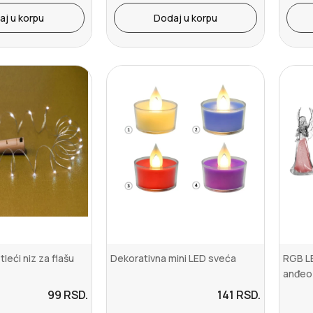
aj u korpu
Dodaj u korpu
tleći niz za flašu
Dekorativna mini LED sveća
RGB LE
anđeo
99
RSD.
141
RSD.