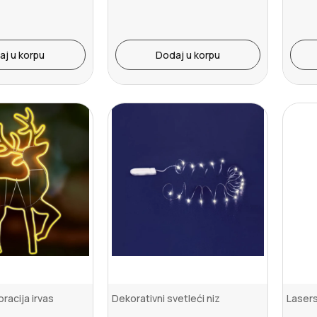
aj u korpu
Dodaj u korpu
racija irvas
Dekorativni svetleći niz
Lasers