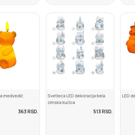
ja medvedić
Svetleća LED dekoracija bela
LED de
zimska kućica
363
RSD.
513
RSD.