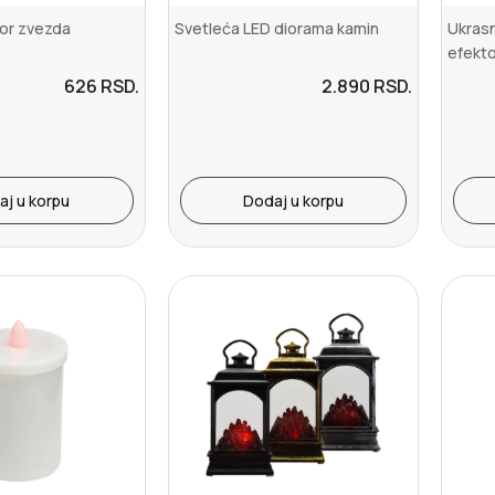
zor zvezda
Svetleća LED diorama kamin
Ukrasn
efekt
626
RSD.
2.890
RSD.
aj u korpu
Dodaj u korpu