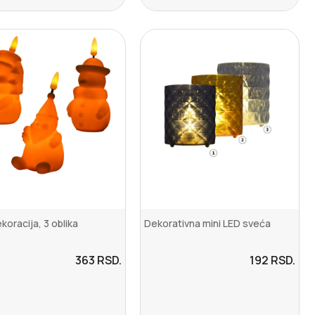
koracija, 3 oblika
Dekorativna mini LED sveća
363
RSD.
192
RSD.