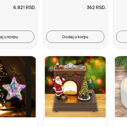
6.821
RSD.
362
RSD.
aj u korpu
Dodaj u korpu