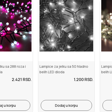
lku sa 288 roza i
Lampice za jelku sa 50 hladno
Lampic
da
belih LED dioda
belih 
2.421
RSD.
1.200
RSD.
aj u korpu
Dodaj u korpu