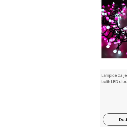
Lampice za je
belih LED dio
Dod