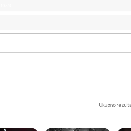
 10z/3
Ukupno rezulta