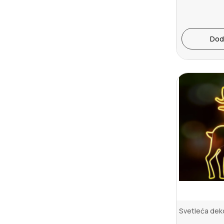
Dod
Svetleća deko