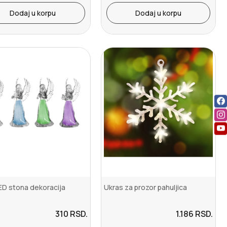
Dodaj u korpu
Dodaj u korpu
D stona dekoracija
Ukras za prozor pahuljica
310
RSD.
1.186
RSD.