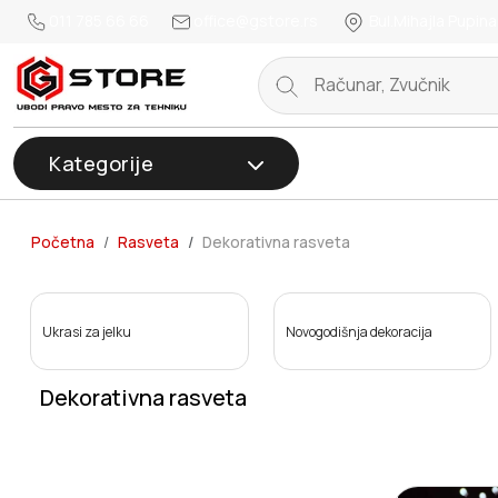
011 785 66 66
office@gstore.rs
Bul.Mihajla Pupina
Kategorije
Početna
Rasveta
Dekorativna rasveta
Ukrasi za jelku
Novogodišnja dekoracija
Dekorativna rasveta