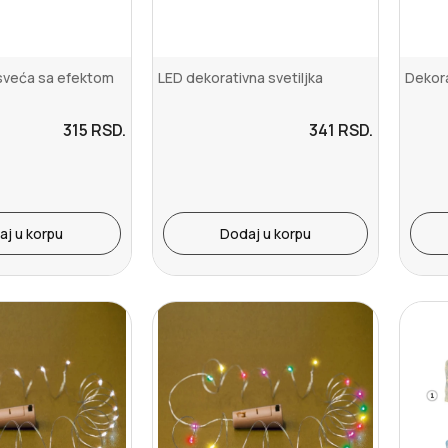
sveća sa efektom
LED dekorativna svetiljka
Dekora
315
RSD.
341
RSD.
aj u korpu
Dodaj u korpu