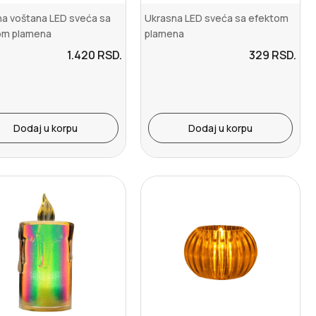
a voštana LED sveća sa
Ukrasna LED sveća sa efektom
om plamena
plamena
1.420
RSD.
329
RSD.
Dodaj u korpu
Dodaj u korpu