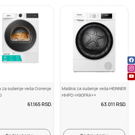
 za sušenje veša Gorenje
Mašina za sušenje veša HEINNER
D
HHPD-H90FRA++
9kg15programatoplotna ...
61.165
RSD.
63.011
RSD.