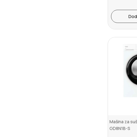
Dod
Mašina za su
GD8N1B-S