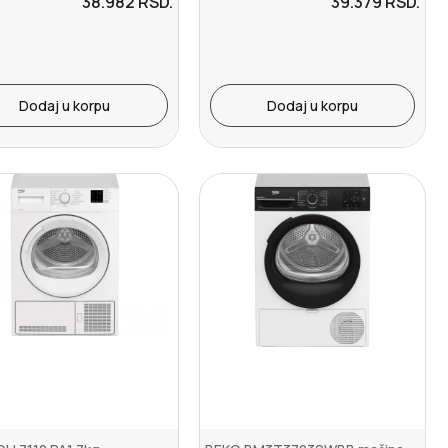
38.982
RSD.
39.379
RSD.
Dodaj u korpu
Dodaj u korpu