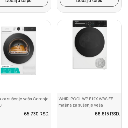
Dodaj u korpu
Dodaj u korpu
 za sušenje veša Gorenje
WHIRLPOOL WP E12X WBS EE
D
mašina za sušenje veša
65.730
RSD.
68.615
RSD.