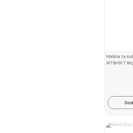
Mašina za su
WT8H91T 8kg
Serija 9 ...
Dod