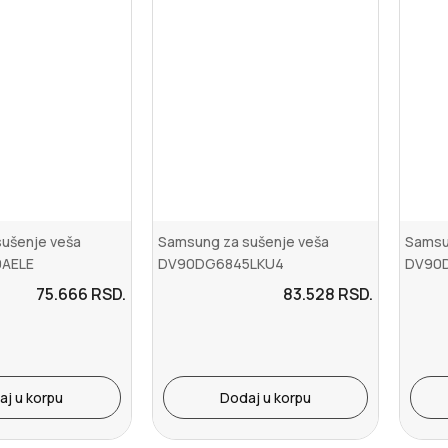
ušenje veša
Samsung za sušenje veša
Samsu
AELE
DV90DG6845LKU4
DV90
75.666
RSD.
83.528
RSD.
aj u korpu
Dodaj u korpu