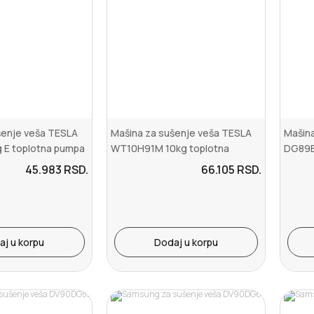
šenje veša TESLA
Mašina za sušenje veša TESLA
Mašina
 E toplotna pumpa
WT10H91M 10kg toplotna
DG89
pumpa bela ( WT...
45.983
RSD.
66.105
RSD.
aj u korpu
Dodaj u korpu