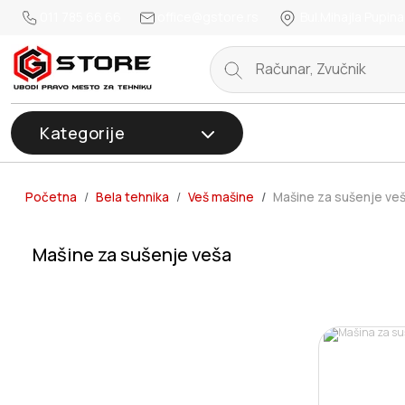
011 785 66 66
office@gstore.rs
Bul.Mihajla Pupina
Kategorije
Početna
Bela tehnika
Veš mašine
Mašine za sušenje ve
Mašine za sušenje veša