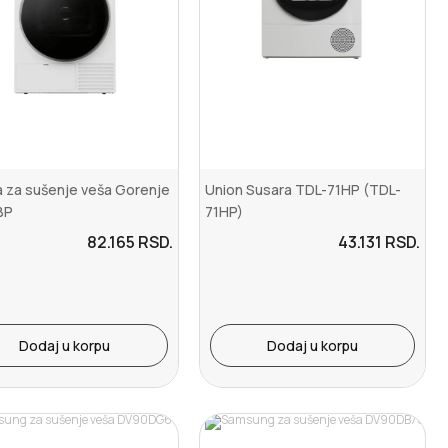
 za sušenje veša Gorenje
Union Susara TDL-71HP (TDL-
BP
71HP)
82.165
RSD.
43.131
RSD.
Dodaj u korpu
Dodaj u korpu