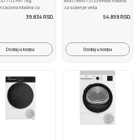
U 7112 PA1 7kg
BEKO BM3T37239WBB mašina
nzaciona Mašina za
za sušenje veša
je veša
39.834
RSD.
54.859
RSD.
Dodaj u korpu
Dodaj u korpu