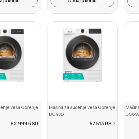
aj u korpu
Dodaj u korpu
šenje veša Gorenje
Mašina za sušenje veša Gorenje
Mašina
DG48D
DG69
62.999
RSD.
57.513
RSD.