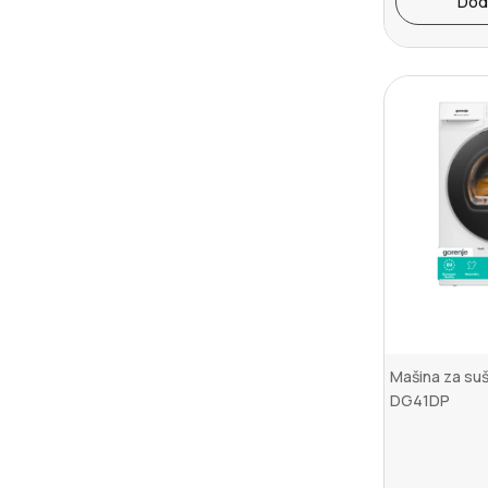
Dod
Mašina za su
DG41DP