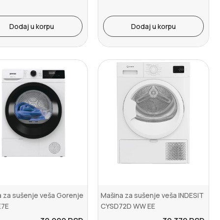
Dodaj u korpu
Dodaj u korpu
 za sušenje veša Gorenje
Mašina za sušenje veša INDESIT
E7E
CYSD72D WW EE