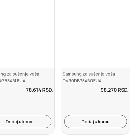
ng za sušenje veša
Samsung za sušenje veša
DG6845LEU4
DV90DB7845GEU4
78.614
RSD.
98.270
RSD.
Dodaj u korpu
Dodaj u korpu