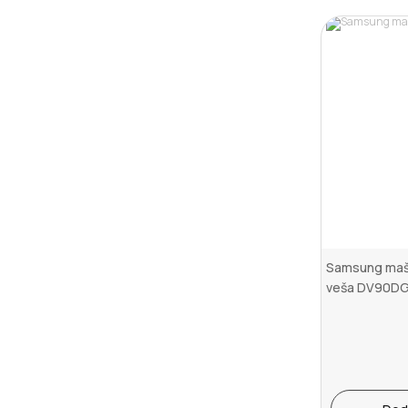
Samsung maši
veša DV90D