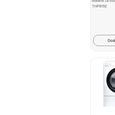
Mašina za su
THP815E
Dod