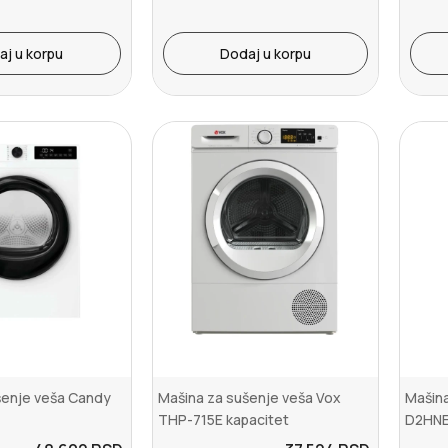
aj u korpu
Dodaj u korpu
šenje veša Candy
Mašina za sušenje veša Vox
Mašina
THP-715E kapacitet
D2HN
7kgKondenzaciono sa t...