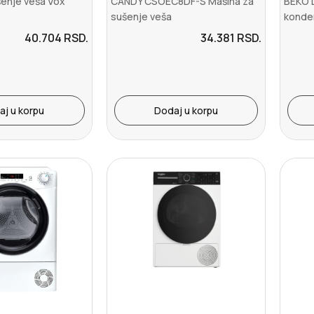
šenje veša Vox
CANDY CSOEC8DF-S Mašina za
BEKO D
sušenje veša
konde
sušen
40.704
RSD.
34.381
RSD.
aj u korpu
Dodaj u korpu