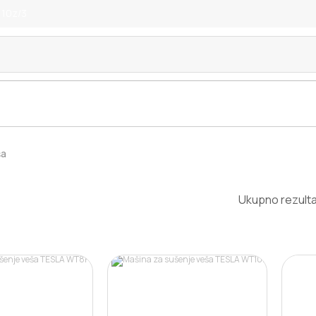
 10z/3
ša
Ukupno rezulta