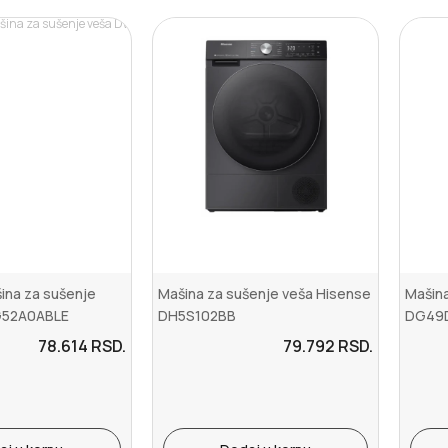
na za sušenje
Mašina za sušenje veša Hisense
Mašina
G52A0ABLE
DH5S102BB
DG49
78.614
RSD.
79.792
RSD.