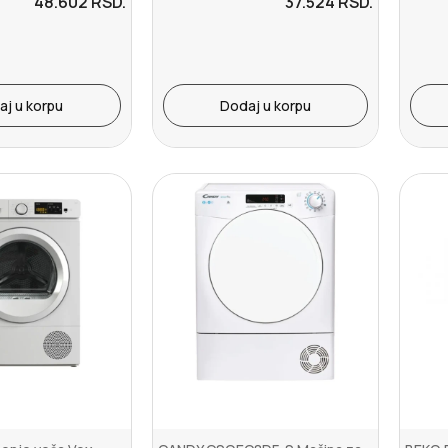
48.602
RSD.
37.524
RSD.
aj u korpu
Dodaj u korpu