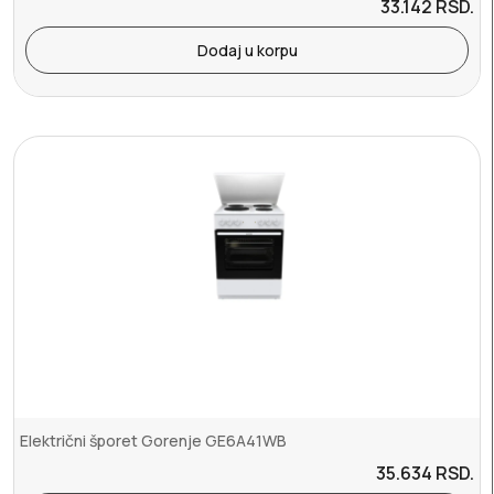
33.142
RSD.
Dodaj u korpu
Električni šporet Gorenje GE6A41WB
35.634
RSD.