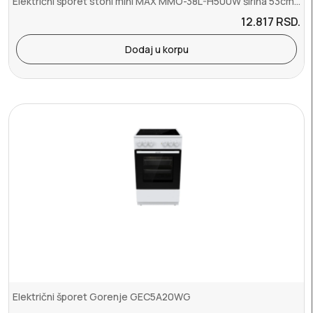
Električni šporet stoni mini MAX MMO-38L-H500W širina 53cm 2x struj...
12.817
RSD.
Dodaj u korpu
Električni šporet Gorenje GEC5A20WG