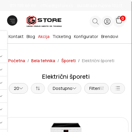
011 785 66 66
office@gstore.rs
Bul.Mihajla Pupina 10z/3
0
Kontakt
Blog
Akcija
Ticketing
Konfigurator
Brendovi
Početna
Bela tehnika
Šporeti
Električni šporeti
Električni šporeti
20
Dostupno
Filteri