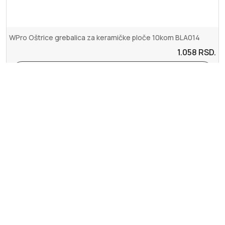
WPro Oštrice grebalica za keramičke ploče 10kom BLA014
1.058
RSD.
Dodaj u korpu
Upotreba kolačića (eng. Cookies)