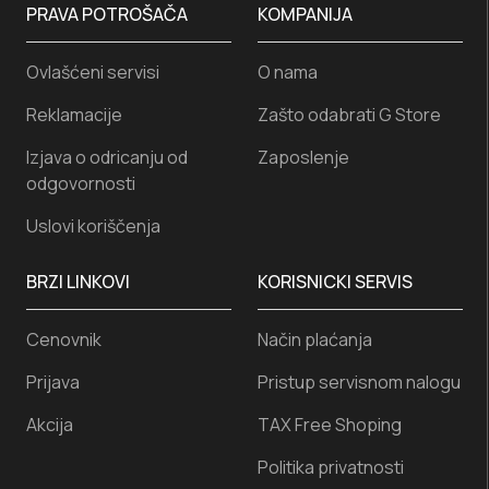
PRAVA POTROŠAČA
KOMPANIJA
Ovlašćeni servisi
O nama
Reklamacije
Zašto odabrati G Store
Izjava o odricanju od
Zaposlenje
odgovornosti
Uslovi koriščenja
BRZI LINKOVI
KORISNICKI SERVIS
Cenovnik
Način plaćanja
Prijava
Pristup servisnom nalogu
Akcija
TAX Free Shoping
Politika privatnosti