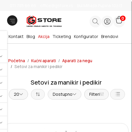
011 785 66 66
office@gstore.rs
Bul.Mihajla Pupina 10z/3
0
Kontakt
Blog
Akcija
Ticketing
Konfigurator
Brendovi
Početna
Kućni aparati
Aparati za negu
Setovi za manikir i pedikir
Setovi za manikir i pedikir
20
Dostupno
Filteri