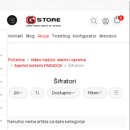
011 785 66 66
office@gstore.rs
Bul.Mihajla Pupina 10z/3
0
Kontakt
Blog
Akcija
Ticketing
Konfigurator
Brendovi
Početna
Video nadzor, alarmi i oprema
Alarmni sistemi PARADOX
Šifratori
Šifratori
20
Dostupno
Filteri
Trenutno nema artikla za date kategorije