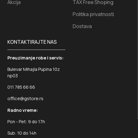
Akcija
TAX Free Shoping
Politika privatnosti
Dostava
KONTAKTIRAJTE NAS
Preuzimanje robe i servis:
Bulevar Mihajla Pupina 10z
np03
011 785 66 66
office@gstore.rs
Radno vreme:
Pon - Pet: 9 do 17h
Sub: 10 do 14h