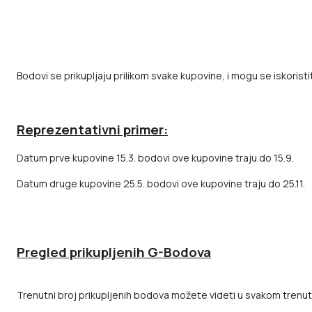
Bodovi se prikupljaju prilikom svake kupovine, i mogu se iskoris
Reprezentativni primer:
Datum prve kupovine 15.3. bodovi ove kupovine traju do 15.9.
Datum druge kupovine 25.5. bodovi ove kupovine traju do 25.11.
Pregled prikupljenih G-Bodova
Trenutni broj prikupljenih bodova možete videti u svakom trenutk