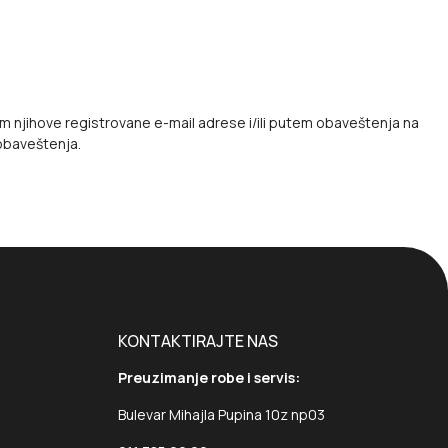
 njihove registrovane e-mail adrese i/ili putem obaveštenja na
obaveštenja.
KONTAKTIRAJTE NAS
Preuzimanje robe i servis:
Bulevar Mihajla Pupina 10z np03