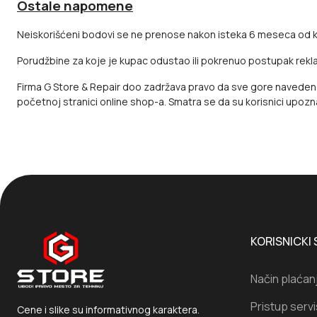
Ostale napomene
Neiskorišćeni bodovi se ne prenose nakon isteka 6 meseca od ku
Porudžbine za koje je kupac odustao ili pokrenuo postupak rekl
Firma G Store & Repair doo zadržava pravo da sve gore navedene
početnoj stranici online shop-a. Smatra se da su korisnici upo
KORISNICKI 
Način plaćan
Pristup serv
Cene i slike su informativnog karaktera.