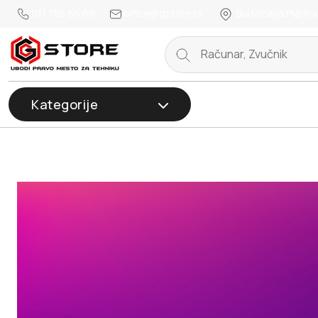
011 785 66 66
office@gstore.rs
Bul.Mihajla Pupina
Kategorije