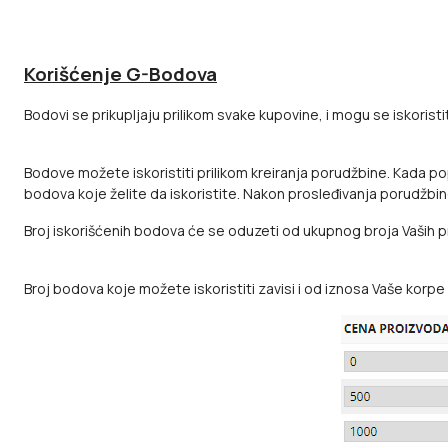
Korišćenje G-Bodova
Bodovi se prikupljaju prilikom svake kupovine, i mogu se iskoris
Bodove možete iskoristiti prilikom kreiranja porudžbine. Kada po
bodova koje želite da iskoristite. Nakon prosleđivanja porudžbin
Broj iskorišćenih bodova će se oduzeti od ukupnog broja Vaših p
Broj bodova koje možete iskoristiti zavisi i od iznosa Vaše korpe 