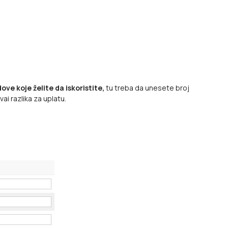
ve koje želite da iskoristite,
tu treba da unesete broj
i razlika za uplatu.