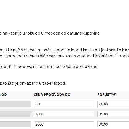
titi najkasnije u roku od 6 meseca od datuma kupovine.
punite način plaćanja i način isporuke ispod imate polje
Unesite bodo
e, u pregledu računa biće vam prikazana vrednost iskorišćenih bodova
reostalih bodova nakon realizacije Vaše porudžbine.
kao što je prikazano u tabeli ispod: