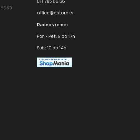
011 785 66 66
rnosti
office@gstore.rs
Radno vreme:
Pon - Pet: 9 do 17h
Sub: 10 do 14h