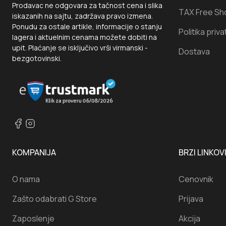
Prodavac ne odgovara za tačnost cena i slika
TAX Free Sh
iskazanih na sajtu, zadržava pravo izmena.
Ponudu za ostale artikle, informacije o stanju
Politika priva
lagera i aktuelnim cenama možete dobiti na
upit. Plaćanje se isključivo vrši virmanski -
Dostava
bezgotovinski.
KOMPANIJA
BRZI LINKOV
O nama
Cenovnik
Zašto odabrati G Store
Prijava
Zaposlenje
Akcija