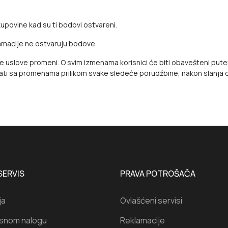
povine kad su ti bodovi ostvareni.
amacije ne ostvaruju bodove.
 uslove promeni. O svim izmenama korisnici će biti obavešteni putem
znati sa promenama prilikom svake sledeće porudžbine, nakon slanja 
SERVIS
PRAVA POTROŠAČA
ja
Ovlašćeni servisi
isnom nalogu
Reklamacije