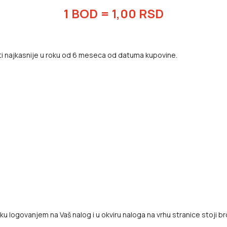
1 BOD = 1,00 RSD
titi najkasnije u roku od 6 meseca od datuma kupovine.
u logovanjem na Vaš nalog i u okviru naloga na vrhu stranice stoji b