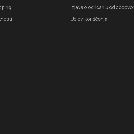
oping
Izjava o odricanju od odgovo
tnosti
Uslovi koriščenja
I