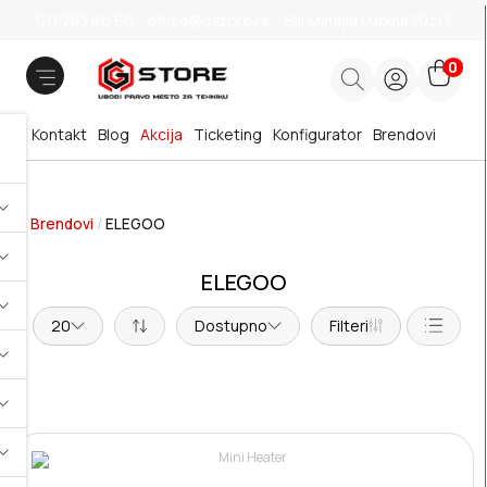
011 785 66 66
office@gstore.rs
Bul.Mihajla Pupina 10z/3
0
Kontakt
Blog
Akcija
Ticketing
Konfigurator
Brendovi
Brendovi
/
ELEGOO
ELEGOO
20
Dostupno
Filteri