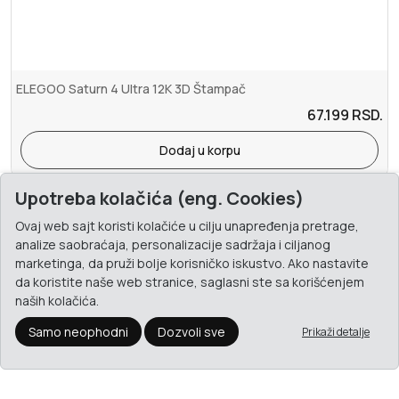
ELEGOO Saturn 4 Ultra 12K 3D Štampač
67.199
RSD.
Dodaj u korpu
Upotreba kolačića (eng. Cookies)
Ovaj web sajt koristi kolačiće u cilju unapređenja pretrage,
analize saobraćaja, personalizacije sadržaja i ciljanog
marketinga, da pruži bolje korisničko iskustvo. Ako nastavite
da koristite naše web stranice, saglasni ste sa korišćenjem
naših kolačića.
Samo neophodni
Dozvoli sve
Prikaži detalje