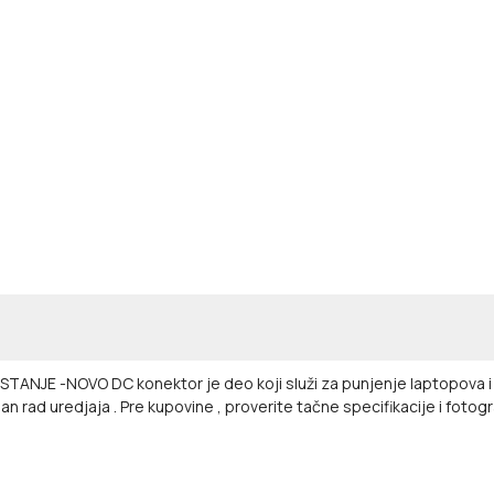
 -NOVO DC konektor je deo koji služi za punjenje laptopova i drug
jan rad uredjaja . Pre kupovine , proverite tačne specifikacije i fotogr