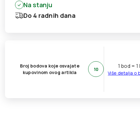
Na stanju
Do 4 radnih dana
1 bod = 1
Broj bodova koje osvajate
10
kupovinom ovog artikla
Više detalja o