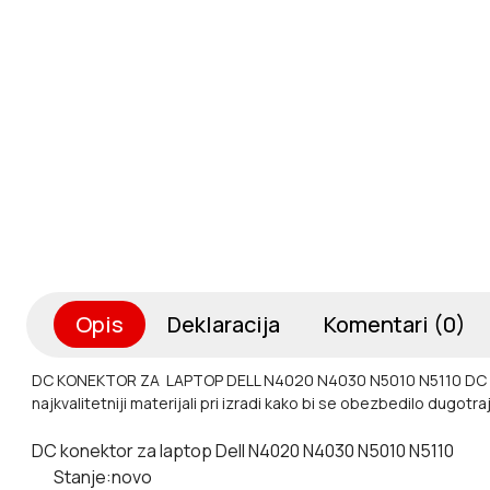
Opis
Deklaracija
Komentari (0)
DC KONEKTOR ZA LAPTOP DELL N4020 N4030 N5010 N5110 DC STANJE
najkvalitetniji materijali pri izradi kako bi se obezbedilo dugotra
DC konektor za laptop Dell N4020 N4030 N5010 N5110
Stanje:
novo