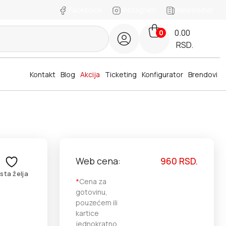
Facebook
Instagram
Newsletter
0.00
0
RSD.
Kontakt
Blog
Akcija
Ticketing
Konfigurator
Brendovi
Web cena:
960
RSD.
ista želja
*
Cena za
gotovinu,
pouzećem ili
kartice
jednokratno