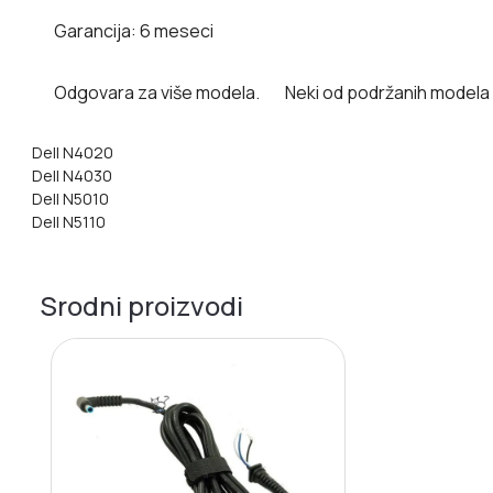
Garancija:
6 meseci
Odgovara za više modela.
Neki od podržanih modela
Dell N4020
Dell N4030
Dell N5010
Dell N5110
Srodni proizvodi