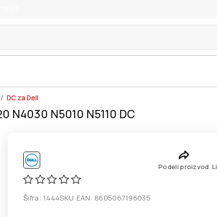
 10z/3
DC za Dell
0 N4030 N5010 N5110 DC
Podeli proizvod
L
Šifra:
1444
SKU:
EAN:
8605067196035