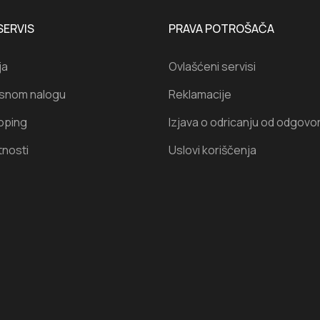
SERVIS
PRAVA POTROŠAČA
ja
Ovlašćeni servisi
isnom nalogu
Reklamacije
oping
Izjava o odricanju od odgovo
tnosti
Uslovi koriščenja