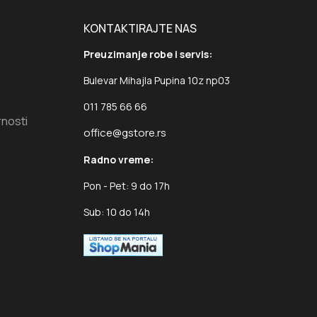
KONTAKTIRAJTE NAS
Preuzimanje robe i servis:
Bulevar Mihajla Pupina 10z np03
011 785 66 66
rnosti
office@gstore.rs
Radno vreme:
Pon - Pet: 9 do 17h
Sub: 10 do 14h