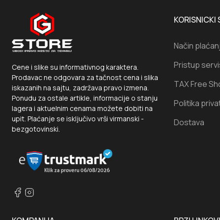
KORISNICKI 
Način plaćan
Pristup serv
Cene i slike su informativnog karaktera.
Prodavac ne odgovara za tačnost cena i slika
TAX Free Sh
iskazanih na sajtu, zadržava pravo izmena.
Ponudu za ostale artikle, informacije o stanju
Politika priva
lagera i aktuelnim cenama možete dobiti na
upit. Plaćanje se isključivo vrši virmanski -
Dostava
bezgotovinski.