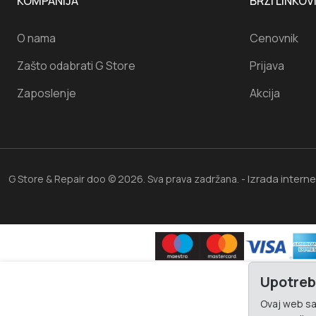
KOMPANIJA
BRZI LINKOV
O nama
Cenovnik
Zašto odabrati G Store
Prijava
Zaposlenje
Akcija
Izrada intern
G Store & Repair doo © 2026. Sva prava zadržana. -
Upotreb
Ovaj web saj