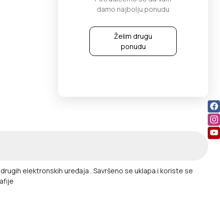
damo najbolju ponudu
Želim drugu
ponudu
ih elektronskih uređaja . Savršeno se uklapa i koriste se
afije