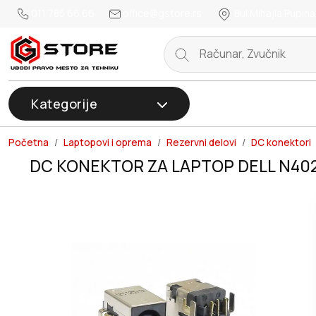
011 785 66 66
office@gstore.rs
Bul.Mihajla Pupina
Kategorije
Početna
Laptopovi i oprema
Rezervni delovi
DC konektori
DC KONEKTOR ZA LAPTOP DELL N402