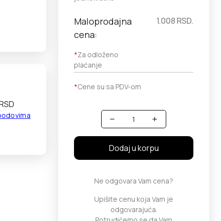
Maloprodajna
1.008
RSD.
cena:
*
Za odloženo
plaćanje
*
Cene su sa PDV-om
 RSD
 bodovima
Količina
Dodaj u korpu
Ne odgovara Vam cena?
Upišite cenu koja Vam je
odgovarajuća.
Potrudićemo se da Vam