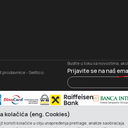
I
Budite u toku sa novostima, akc
Prijavite se na naš
ema
et prodavnice
Selltico.
-
a kolačića (eng. Cookies)
t koristi kolačiće u cilju unapređenja pretrage, analize saobraćaja,