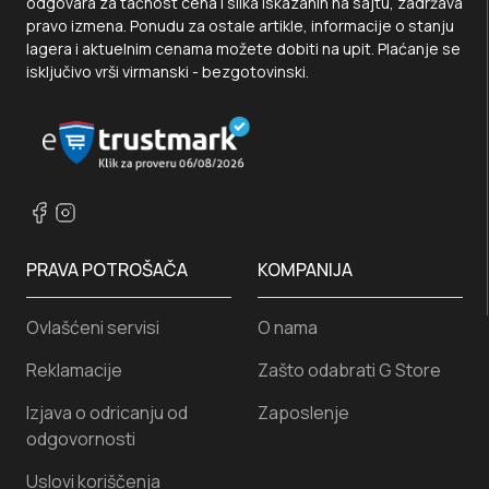
odgovara za tačnost cena i slika iskazanih na sajtu, zadržava
pravo izmena. Ponudu za ostale artikle, informacije o stanju
lagera i aktuelnim cenama možete dobiti na upit. Plaćanje se
isključivo vrši virmanski - bezgotovinski.
PRAVA POTROŠAČA
KOMPANIJA
Ovlašćeni servisi
O nama
Reklamacije
Zašto odabrati G Store
Izjava o odricanju od
Zaposlenje
odgovornosti
Uslovi koriščenja