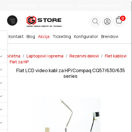
011 785 66 66
office@gstore.rs
Bul.Mihajla Pupina 10z/3
0
Kontakt
Blog
Akcija
Ticketing
Konfigurator
Brendovi
Početna
Laptopovi i oprema
Rezervni delovi
Flet kablovi
Flet za HP
Flat LCD video kabl za HP/Compaq CQ57/630/635
series