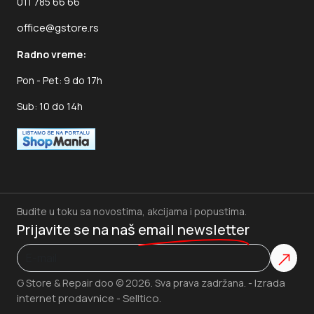
011 785 66 66
office@gstore.rs
Radno vreme:
Pon - Pet: 9 do 17h
Sub: 10 do 14h
Budite u toku sa novostima, akcijama i popustima.
Prijavite se na naš
email newsletter
Izrada
G Store & Repair doo © 2026. Sva prava zadržana. -
internet prodavnice
Selltico.
-