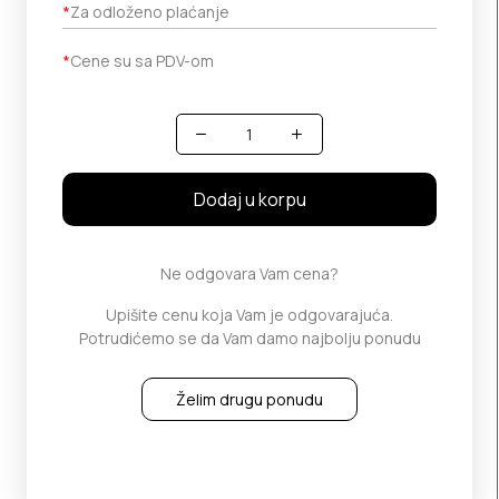
*
Za odloženo plaćanje
*
Cene su sa PDV-om
Količina
Dodaj u korpu
Ne odgovara Vam cena?
Upišite cenu koja Vam je odgovarajuća.
Potrudićemo se da Vam damo najbolju ponudu
Želim drugu ponudu