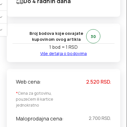
Do 4 radnih dana
Broj bodova koje osvajate
30
kupovinom ovog artikla
1 bod = 1 RSD
Više detalja o bodovima
Web cena:
2.520
RSD.
*
Cena za gotovinu,
pouzećem ili kartice
jednokratno
Maloprodajna cena:
2.700
RSD.