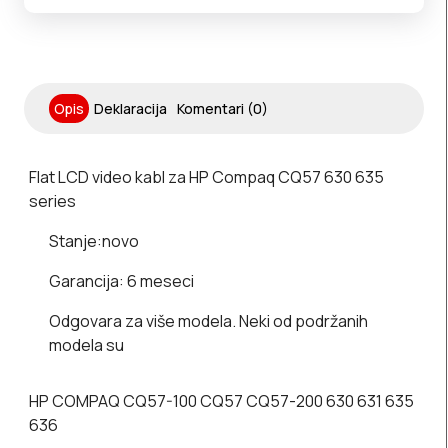
Opis
Deklaracija
Komentari (0)
Flat LCD video kabl za HP Compaq CQ57 630 635
series
Stanje:
novo
Garancija:
6 meseci
Odgovara za više modela. Neki od podržanih
modela su
HP COMPAQ CQ57-100 CQ57
CQ57
-200 630 631 635
636