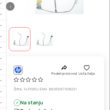
Podeli proizvod
Lista želja
Šifra:
1431
SKU:
EAN:
8605067108021
Na stanju