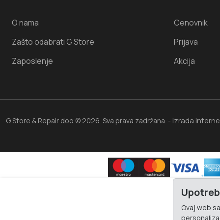
O nama
Cenovnik
Zašto odabrati G Store
Prijava
Zaposlenje
Akcija
Izrada intern
G Store & Repair doo © 2026. Sva prava zadržana. -
Upotreb
Ovaj web saj
personalizac