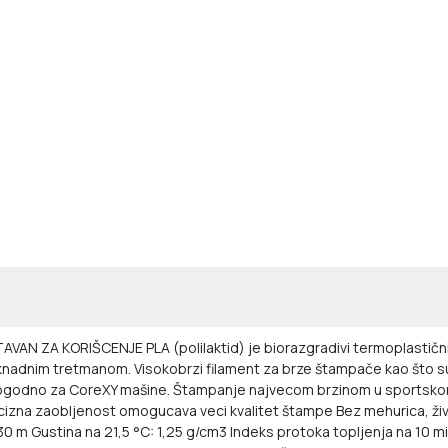
TAVAN ZA KORIŠCENJE
PLA (polilaktid) je biorazgradivi termoplastič
naknadnim tretmanom.
Visokobrzi filament za brze štampače kao što s
ogodno za CoreXY mašine.
Štampanje najvecom brzinom u sportskom 
cizna zaobljenost omogucava veci kvalitet štampe
Bez mehurica, ži
330 m
Gustina na 21,5 °C: 1,25 g/cm3
Indeks protoka topljenja na 10 mi