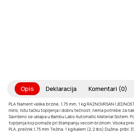
Opis
Deklaracija
Komentari (0)
PLA filament velike brzine, 1,75 mm, 1 kg
RAZNOVRSAN I JEDNOS
miris, nižu tačku topljenja i dobru tečnost, nema potrebe za 
Savršeno se uklapa u Bambu Labs Automatic Material Sistem.
P
topljenja koji pomaže pri štampanju vecom brzinom.
Visoka pre
PLA, prečnik 1,75 mm
Težina: 1 kg/kalem (2,2 lbs)
Dužina: pribl. 