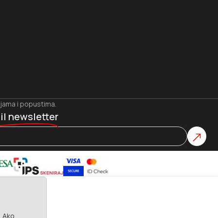
ijama i popustima.
il newsletter
. Ako