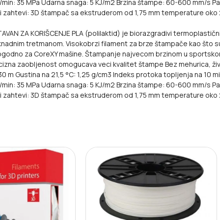
m/min: 35 MPa
Udarna snaga: 5 KJ/m2
Brzina štampe: 60-600 mm/s
Pa
i zahtevi:
3D štampač sa ekstruderom od 1,75 mm temperature oko 
AVAN ZA KORIŠCENJE PLA (polilaktid) je biorazgradivi termoplastičn
aknadnim tretmanom. Visokobrzi filament za brze štampače kao što s
Pogodno za CoreXY mašine. Štampanje najvecom brzinom u sportskom
izna zaobljenost omogucava veci kvalitet štampe Bez mehurica, žive
 330 m Gustina na 21,5 °C: 1,25 g/cm3 Indeks protoka topljenja na 10 
m/min: 35 MPa Udarna snaga: 5 KJ/m2 Brzina štampe: 60-600 mm/s Pau
ski zahtevi: 3D štampač sa ekstruderom od 1,75 mm temperature oko