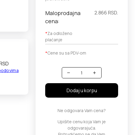
Maloprodajna
2.866
RSD.
cena:
*
Za odloženo
plaćanje
*
Cene su sa PDV-om
 RSD
 bodovima
Količina
Dodaj u korpu
Ne odgovara Vam cena?
Upišite cenu koja Vam je
odgovarajuća.
Potrudićemo se da Vam