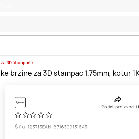
 10z/3
za 3D štampače
ike brzine za 3D stampac 1.75mm, kotur 
Podeli proizvod
L
Šifra:
123713
EAN:
8716309131643