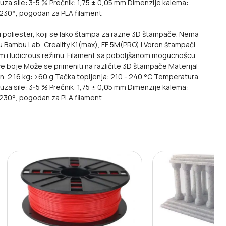
uza sile: 3-5 %
Prečnik: 1,75 ± 0,05 mm
Dimenzije kalema:
230°, pogodan za PLA filament
i poliester, koji se lako štampa za razne 3D štampače. Nema
u Bambu Lab, Creality K1(max), FF 5M(PRO) i Voron štampači
 i ludicrous režimu. Filament sa poboljšanom mogucnošcu
 boje Može se primeniti na različite 3D štampače Materijal:
min, 2,16 kg: >60 g Tačka topljenja: 210 - 240 °C Temperatura
za sile: 3-5 % Prečnik: 1,75 ± 0,05 mm Dimenzije kalema:
 230°, pogodan za PLA filament