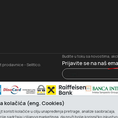
Budite u toku sa novostima, akc
Prijavite se na naš
ema
et prodavnice
Selltico.
-
a kolačića (eng. Cookies)
t koristi kolačiće u cilju unapređenja pretrage, analize saobraćaja,
ije sadržaja i ciljanog marketinga, da pruži bolje korisničko iskustvo