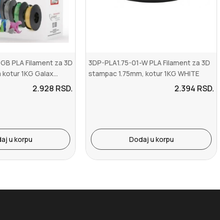
GB PLA Filament za 3D
3DP-PLA1.75-01-W PLA Filament za 3D
kotur 1KG Galax...
stampac 1.75mm, kotur 1KG WHITE
2.928
RSD.
2.394
RSD.
aj u korpu
Dodaj u korpu