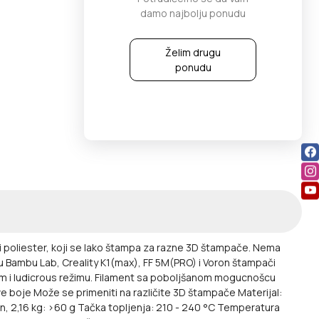
damo najbolju ponudu
Želim drugu
ponudu
ni poliester, koji se lako štampa za razne 3D štampače.
Nema
u Bambu Lab, Creality K1(max), FF 5M(PRO) i Voron štampači
i ludicrous režimu.
Filament sa poboljšanom mogucnošcu
ve boje
Može se primeniti na različite 3D štampače
Materijal:
n, 2,16 kg: >60 g
Tačka topljenja: 210 - 240 °C
Temperatura