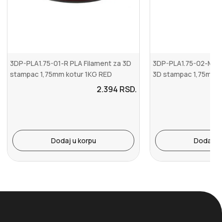
3DP-PLA1.75-01-R PLA Filament za 3D
3DP-PLA1.75-02-MAR 
stampac 1,75mm kotur 1KG RED
3D stampac 1,75mm k
MERMER
2.394
RSD.
Dodaj u korpu
Dodaj u 