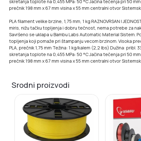
skretanja toplote na 0,455 MPa: 50 °C
Jačina tečenja pri 50 m
prečnik 198 mm x 67 mm visina x 55 mm centralni otvor
Sistemsk
PLA filament velike brzine, 1,75 mm, 1 kg RAZNOVRSAN I JEDNOST
miris, nižu tačku topljenja i dobru tečnost, nema potrebe za n
Savršeno se uklapa u Bambu Labs Automatic Material Sistem. 
topljenja koji pomaže pri štampanju vecom brzinom. Visoka prec
PLA, prečnik 1,75 mm Težina: 1 kg/kalem (2,2 lbs) Dužina: pribl.
skretanja toplote na 0,455 MPa: 50 °C Jačina tečenja pri 50 m
prečnik 198 mm x 67 mm visina x 55 mm centralni otvor Sistem
Srodni proizvodi