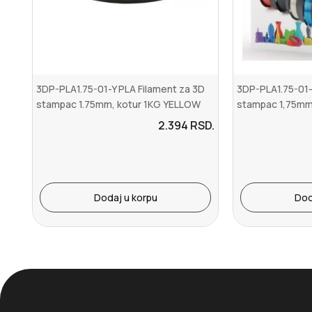
3DP-PLA1.75-01-Y PLA Filament za 3D
3DP-PLA1.75-01-
stampac 1.75mm, kotur 1KG YELLOW
stampac 1,75mm 
2.394
RSD.
Dodaj u korpu
Dod