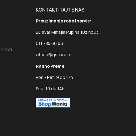
KONTAKTIRAJTE NAS
Preuzimanje robe i servis:
Bulevar Mihajla Pupina 10z np03
011 785 66 66
rnosti
office@gstore.rs
Radno vreme:
Pon - Pet: 9 do 17h
Sub: 10 do 14h