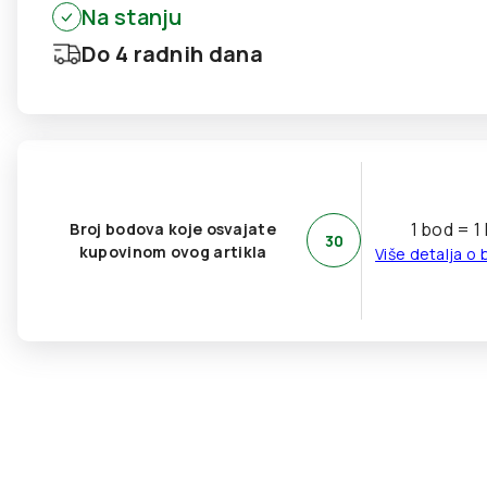
Na stanju
Do 4 radnih dana
1 bod = 1
Broj bodova koje osvajate
30
kupovinom ovog artikla
Više detalja o