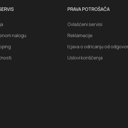
SERVIS
PRAVA POTROŠAČA
ja
Ovlašćeni servisi
isnom nalogu
Reklamacije
oping
Izjava o odricanju od odgovo
tnosti
Uslovi koriščenja
I