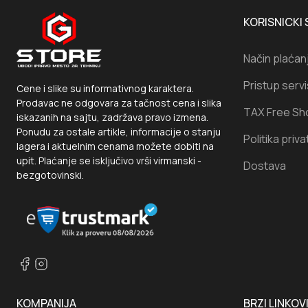
KORISNICKI 
Način plaćan
Pristup serv
Cene i slike su informativnog karaktera.
Prodavac ne odgovara za tačnost cena i slika
TAX Free Sh
iskazanih na sajtu, zadržava pravo izmena.
Ponudu za ostale artikle, informacije o stanju
Politika priva
lagera i aktuelnim cenama možete dobiti na
upit. Plaćanje se isključivo vrši virmanski -
Dostava
bezgotovinski.
KOMPANIJA
BRZI LINKOV