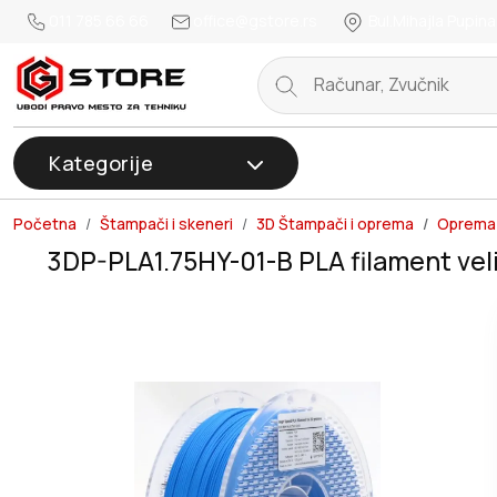
011 785 66 66
office@gstore.rs
Bul.Mihajla Pupina
Kategorije
Početna
Štampači i skeneri
3D Štampači i oprema
Oprema 
3DP-PLA1.75HY-01-B PLA filament vel