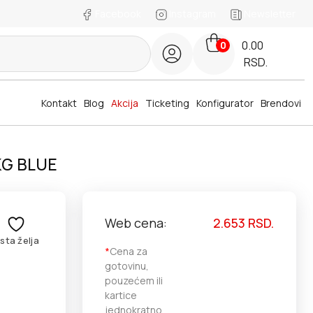
Facebook
Instagram
Newsletter
0.00
0
RSD.
Kontakt
Blog
Akcija
Ticketing
Konfigurator
Brendovi
1KG BLUE
Web cena:
2.653
RSD.
ista želja
*
Cena za
gotovinu,
pouzećem ili
kartice
jednokratno