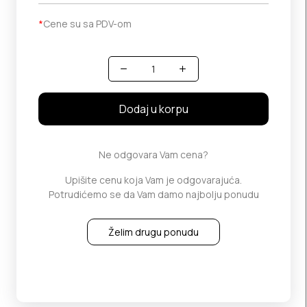
*
Cene su sa PDV-om
Količina
Dodaj u korpu
Ne odgovara Vam cena?
Upišite cenu koja Vam je odgovarajuća.
Potrudićemo se da Vam damo najbolju ponudu
Želim drugu ponudu