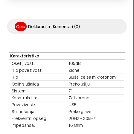
Opis
Deklaracija
Komentari (0)
Karakteristike
Osetljivost:
105dB
Tip povezivosti:
Žične
Tip:
Slušalice sa mikrofonom
Oblik slušalica:
Preko ušiju
Sistem:
7.1
Konstrukcija:
Zatvorene
Povezivost:
USB
Stil nošenja:
Preko glave
Frekventni opseg:
20Hz - 20kHz
Impedansa:
16 Ohm