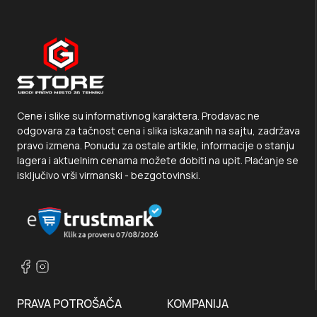
Cene i slike su informativnog karaktera. Prodavac ne
odgovara za tačnost cena i slika iskazanih na sajtu, zadržava
pravo izmena. Ponudu za ostale artikle, informacije o stanju
lagera i aktuelnim cenama možete dobiti na upit. Plaćanje se
isključivo vrši virmanski - bezgotovinski.
PRAVA POTROŠAČA
KOMPANIJA