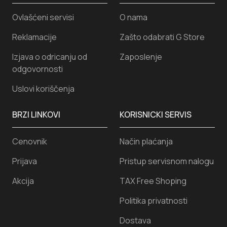
Ovlašćeni servisi
O nama
Reklamacije
Zašto odabrati G Store
Izjava o odricanju od
Zaposlenje
odgovornosti
Uslovi koriščenja
BRZI LINKOVI
KORISNICKI SERVIS
Cenovnik
Način plaćanja
Prijava
Pristup servisnom nalogu
Akcija
TAX Free Shoping
Politika privatnosti
Dostava