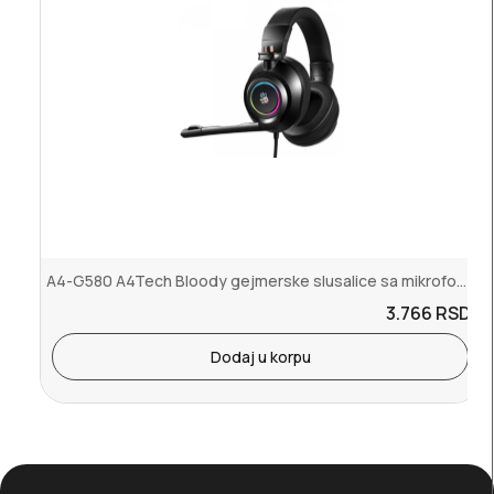
A4-G580 A4Tech Bloody gejmerske slusalice sa mikrofonom, 7.1 SURRO...
3.766
RSD.
Dodaj u korpu