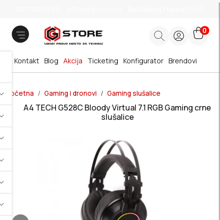
011 785 66 66
office@gstore.rs
Bul.Mihajla Pupina 10z/3
0
Kontakt
Blog
Akcija
Ticketing
Konfigurator
Brendovi
Početna
Gaming i dronovi
Gaming slušalice
A4 TECH G528C Bloody Virtual 7.1 RGB Gaming crne
slušalice