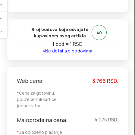
Broj bodova koje osvajate
40
kupovinom ovog artikla
1 bod = 1 RSD
Više detalja o bodovima
Web cena:
3.766
RSD.
*
Cena za gotovinu,
pouzećem ili kartice
jednokratno
Maloprodajna cena:
4.075
RSD.
*
Za odloženo plaćanje