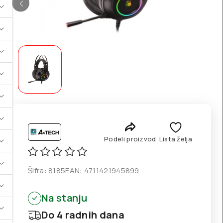
Podeli proizvod
Lista želja
Šifra:
8185
EAN:
4711421945899
Na stanju
Do 4 radnih dana