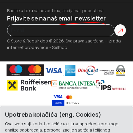
Budite u toku sa novostima, akcijama i popustima.
Prijavite se na naš
email newsletter
Izrada
G Store & Repair doo © 2026. Sva prava zadržana. -
internet prodavnice
Selltico.
-
Upotreba kolačića (eng. Cookies)
Ovaj web sajt koristi kolačiće u cilju unapređenja pretrage,
analize saobraćaja, personalizacije sadržaja i ciljanog