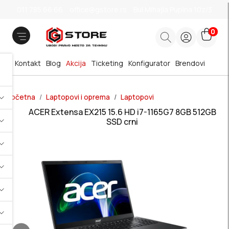
011 785 66 66
office@gstore.rs
Bul.Mihajla Pupina 10z/3
0
Kontakt
Blog
Akcija
Ticketing
Konfigurator
Brendovi
Početna
Laptopovi i oprema
Laptopovi
ACER Extensa EX215 15.6 HD i7-1165G7 8GB 512GB
SSD crni