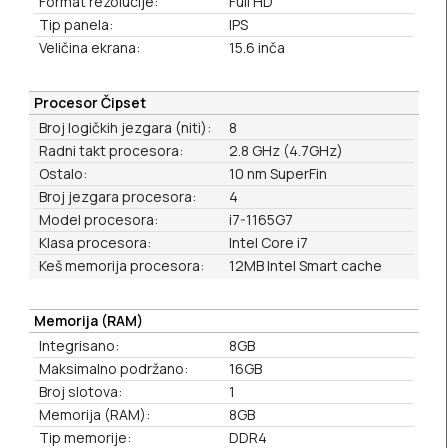
Format rezolucije:
Full HD
Tip panela:
IPS
Veličina ekrana:
15.6 inča
Procesor Čipset
Broj logičkih jezgara (niti):
8
Radni takt procesora:
2.8 GHz (4.7GHz)
Ostalo:
10 nm SuperFin
Broj jezgara procesora:
4
Model procesora:
i7-1165G7
Klasa procesora:
Intel Core i7
Keš memorija procesora:
12MB Intel Smart cache
Memorija (RAM)
Integrisano:
8GB
Maksimalno podržano:
16GB
Broj slotova:
1
Memorija (RAM):
8GB
Tip memorije:
DDR4