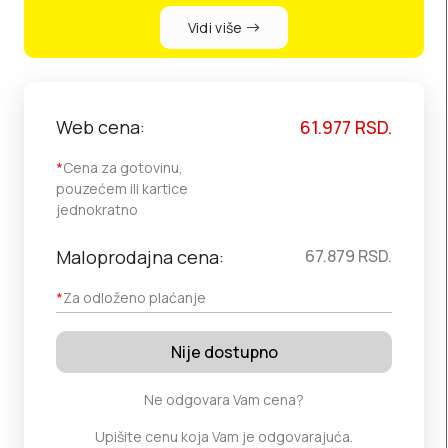
Vidi više
Web cena:
61.977
RSD.
*
Cena za gotovinu,
pouzećem ili kartice
jednokratno
Maloprodajna cena:
67.879
RSD.
*
Za odloženo plaćanje
Nije dostupno
Ne odgovara Vam cena?
Upišite cenu koja Vam je odgovarajuća.