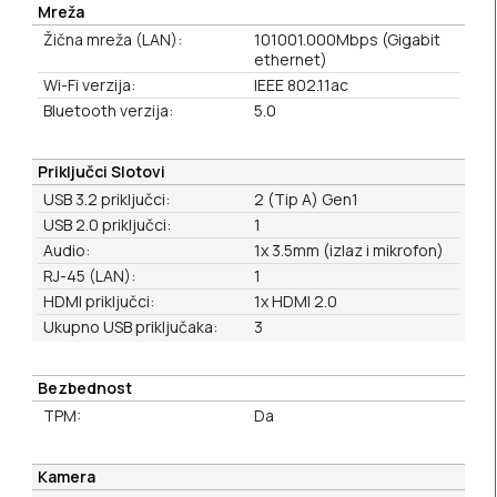
Mreža
Žična mreža (LAN):
101001.000Mbps (Gigabit
ethernet)
Wi-Fi verzija:
IEEE 802.11ac
Bluetooth verzija:
5.0
Priključci Slotovi
USB 3.2 priključci:
2 (Tip A) Gen1
USB 2.0 priključci:
1
Audio:
1x 3.5mm (izlaz i mikrofon)
RJ-45 (LAN):
1
HDMI priključci:
1x HDMI 2.0
Ukupno USB priključaka:
3
Bezbednost
TPM:
Da
Kamera