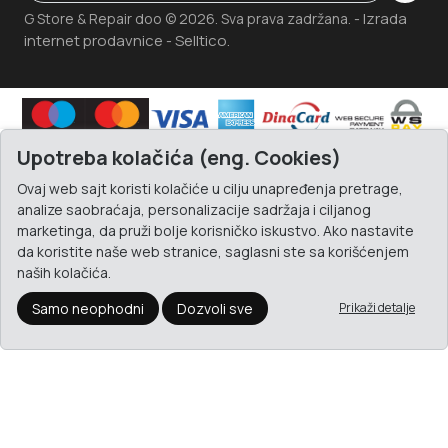
Izrada
G Store & Repair doo © 2026. Sva prava zadržana. -
internet prodavnice
Selltico.
-
Upotreba kolačića (eng. Cookies)
Ovaj web sajt koristi kolačiće u cilju unapređenja pretrage,
analize saobraćaja, personalizacije sadržaja i ciljanog
marketinga, da pruži bolje korisničko iskustvo. Ako nastavite
da koristite naše web stranice, saglasni ste sa korišćenjem
naših kolačića.
Samo neophodni
Dozvoli sve
Prikaži detalje