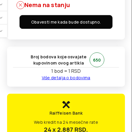
Nema na stanju
Obavesti me kada bude dostupno.
Broj bodova koje osvajate
650
kupovinom ovog artikla
1 bod = 1 RSD
Više detalja o bodovima
Raiffeisen Bank
Web kredit na 24 mesečne rate
24 x 2.887
RSD.