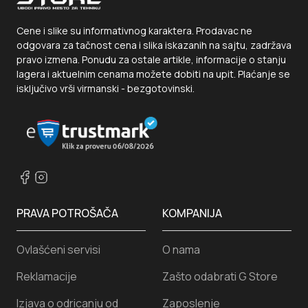
Cene i slike su informativnog karaktera. Prodavac ne
odgovara za tačnost cena i slika iskazanih na sajtu, zadržava
pravo izmena. Ponudu za ostale artikle, informacije o stanju
lagera i aktuelnim cenama možete dobiti na upit. Plaćanje se
isključivo vrši virmanski - bezgotovinski.
PRAVA POTROŠAČA
KOMPANIJA
Ovlašćeni servisi
O nama
Reklamacije
Zašto odabrati G Store
Izjava o odricanju od
Zaposlenje