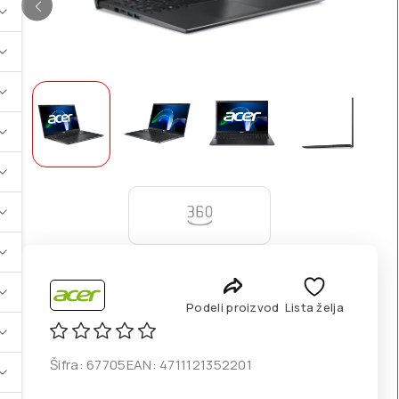
Podeli proizvod
Lista želja
Šifra:
67705
EAN:
4711121352201