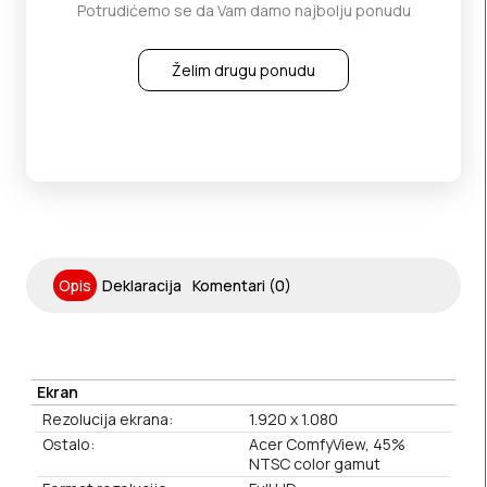
Potrudićemo se da Vam damo najbolju ponudu
Želim drugu ponudu
Opis
Deklaracija
Komentari (0)
Ekran
Rezolucija ekrana:
1.920 x 1.080
Ostalo:
Acer ComfyView, 45%
NTSC color gamut