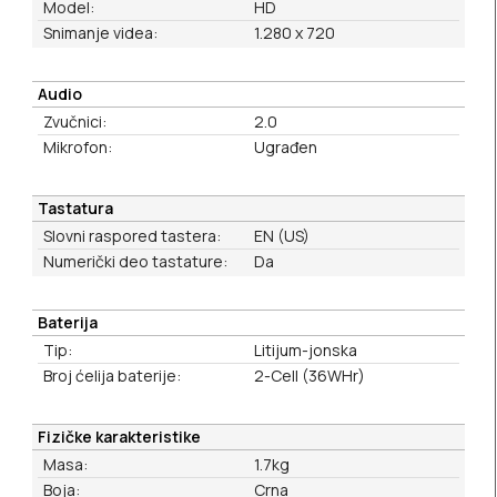
Model:
HD
Snimanje videa:
1.280 x 720
Audio
Zvučnici:
2.0
Mikrofon:
Ugrađen
Tastatura
Slovni raspored tastera:
EN (US)
Numerički deo tastature:
Da
Baterija
Tip:
Litijum-jonska
Broj ćelija baterije:
2-Cell (36WHr)
Fizičke karakteristike
Masa:
1.7kg
Boja:
Crna