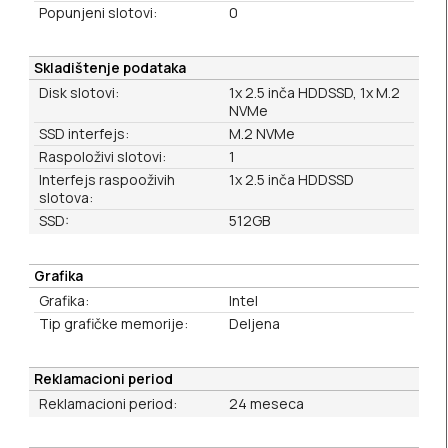
Popunjeni slotovi:
0
Skladištenje podataka
Disk slotovi:
1x 2.5 inča HDDSSD, 1x M.2
NVMe
SSD interfejs:
M.2 NVMe
Raspoloživi slotovi:
1
Interfejs raspooživih
1x 2.5 inča HDDSSD
slotova:
SSD:
512GB
Grafika
Grafika:
Intel
Tip grafičke memorije:
Deljena
Reklamacioni period
Reklamacioni period:
24 meseca