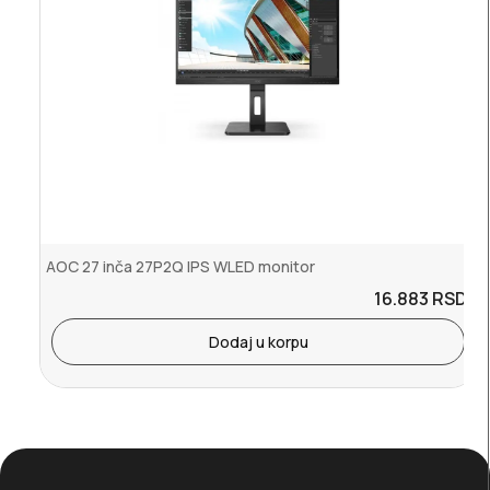
AOC 27 inča 27P2Q IPS WLED monitor
16.883
RSD.
Dodaj u korpu