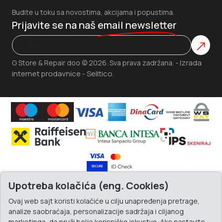
Budite u toku sa novostima, akcijama i popustima.
Prijavite se na naš
email newsletter
Izrada
G Store & Repair doo © 2026. Sva prava zadržana. -
internet prodavnice
Selltico.
-
Upotreba kolačića (eng. Cookies)
Ovaj web sajt koristi kolačiće u cilju unapređenja pretrage,
analize saobraćaja, personalizacije sadržaja i ciljanog
marketinga, da pruži bolje korisničko iskustvo. Ako nastavite