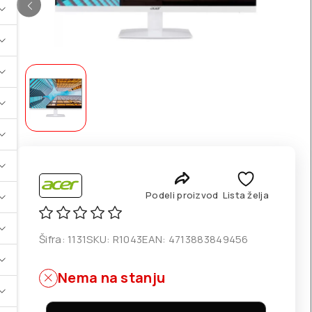
Podeli proizvod
Lista želja
Šifra:
1131
SKU:
R1043
EAN:
4713883849456
Nema na stanju