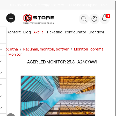
011 785 66 66
office@gstore.rs
Bul.Mihajla Pupina 10z/3
0
Kontakt
Blog
Akcija
Ticketing
Konfigurator
Brendovi
Početna
Računari, monitori, softver
Monitori i oprema
Monitori
ACER LED MONITOR 23.8HA240YAWI