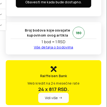
Obavesti me kada bude dostupno.
Broj bodova koje osvajate
180
kupovinom ovog artikla
1 bod = 1 RSD
Više detalja o bodovima
Raiffeisen Bank
Web kredit na 24 mesečne rate
24 x 817
RSD.
Vidi više