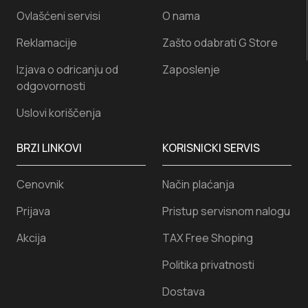
Ovlašćeni servisi
O nama
Reklamacije
Zašto odabrati G Store
Izjava o odricanju od
Zaposlenje
odgovornosti
Uslovi koriščenja
BRZI LINKOVI
KORISNICKI SERVIS
Cenovnik
Način plaćanja
Prijava
Pristup servisnom nalogu
Akcija
TAX Free Shoping
Politika privatnosti
Dostava