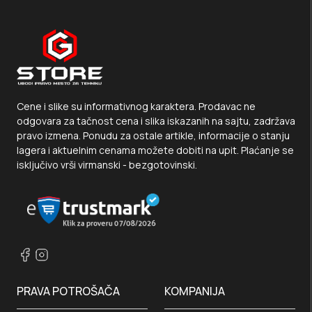
Cene i slike su informativnog karaktera. Prodavac ne
odgovara za tačnost cena i slika iskazanih na sajtu, zadržava
pravo izmena. Ponudu za ostale artikle, informacije o stanju
lagera i aktuelnim cenama možete dobiti na upit. Plaćanje se
isključivo vrši virmanski - bezgotovinski.
PRAVA POTROŠAČA
KOMPANIJA