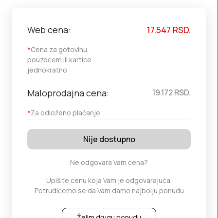
Web cena:
17.547
RSD.
*
Cena za gotovinu,
pouzećem ili kartice
jednokratno
Maloprodajna cena:
19.172
RSD.
*
Za odloženo plaćanje
Nije dostupno
Ne odgovara Vam cena?
Upišite cenu koja Vam je odgovarajuća.
Potrudićemo se da Vam damo najbolju ponudu
Želim drugu ponudu