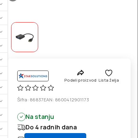
Podeli proizvod
Lista želja
Šifra:
86837
EAN:
8600412901173
Na stanju
Do 4 radnih dana