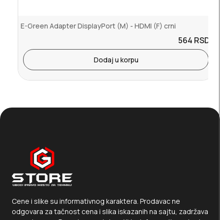
E-Green Adapter DisplayPort (M) - HDMI (F) crni
564
RSD.
Dodaj u korpu
Cene i slike su informativnog karaktera. Prodavac ne
odgovara za tačnost cena i slika iskazanih na sajtu, zadržava