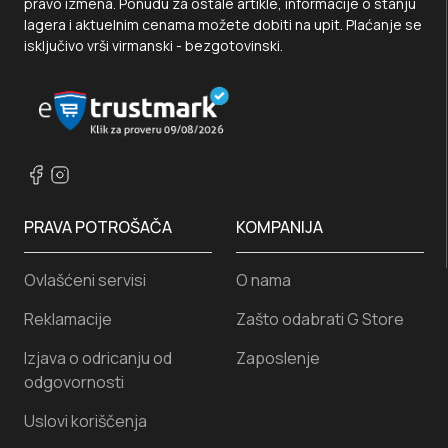
pravo izmena. Ponudu za ostale artikle, informacije o stanju
lagera i aktuelnim cenama možete dobiti na upit. Plaćanje se
isključivo vrši virmanski - bezgotovinski.
PRAVA POTROŠAČA
KOMPANIJA
Ovlašćeni servisi
O nama
Reklamacije
Zašto odabrati G Store
Izjava o odricanju od
Zaposlenje
odgovornosti
Uslovi koriščenja