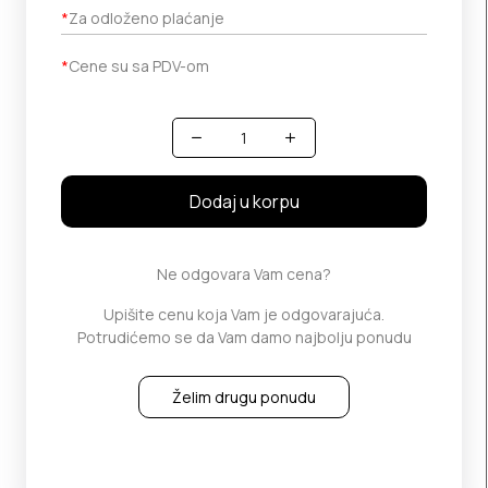
*
Za odloženo plaćanje
*
Cene su sa PDV-om
Količina
Dodaj u korpu
Ne odgovara Vam cena?
Upišite cenu koja Vam je odgovarajuća.
Potrudićemo se da Vam damo najbolju ponudu
Želim drugu ponudu