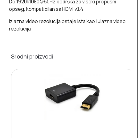
Do 1920k1080@60Hz podrška za visoki propusni
opseg, kompatibilan sa HDMI v.1.4
Izlazna video rezolucija ostaje ista kao i ulazna video
rezolucija
Srodni proizvodi