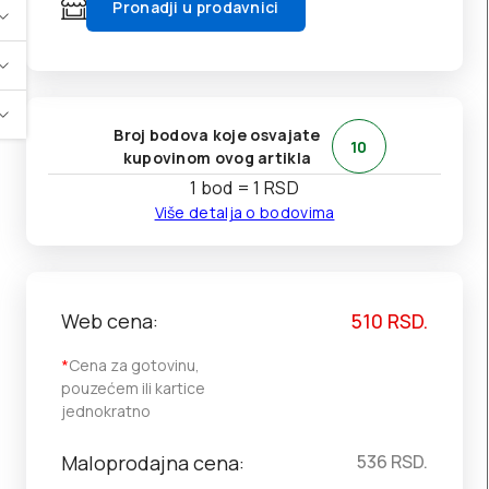
Pronadji u prodavnici
Broj bodova koje osvajate
10
kupovinom ovog artikla
1 bod = 1 RSD
Više detalja o bodovima
Web cena:
510
RSD.
*
Cena za gotovinu,
pouzećem ili kartice
jednokratno
Maloprodajna cena:
536
RSD.