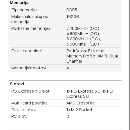
Memorija
Tip memorije:
DDR5
Maksimalna ukupna
192GB
memorija:
Podržane memorije:
7.200MHz+ (O.C.),
4.800Mhz+ (O.C.),
6.000MHz+ (O.C.),
5.600Mhz+ (O.C.)
Ostale osobine:
Podrška za Extreme
Memory Profile (XMP), Dual
Channel
Memorijski slotovi:
4
Slotovi
PCI Express x16 slot:
1x PCI Express 3.0, 1x PCI
Express 5.0
Multi-card podrška:
AMD CrossFire
Ostali slotovi:
1x M.2 Socket
PCI slot:
2