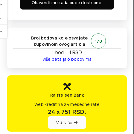
Obavesti me kada bude dostupno.
Broj bodova koje osvajate
170
kupovinom ovog artikla
1 bod = 1 RSD
Više detalja o bodovima
Raiffeisen Bank
Web kredit na 24 mesečne rate
24 x 751
RSD.
Vidi više