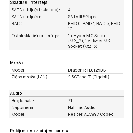
Skladišni interfejs
SATA priključci (ukupno):
4
SATA priključci:
SATA III 6Gbps
RAID:
RAID 0, RAID 1, RAID 5, RAID
10
Ostali skladišni interfejs:
1 x Hyper M.2 Socket
(M2_2), 1 x Hyper M.2
Socket (M2_3)
Mreža
Model:
Dragon RTL8125BG
Žična mreža (LAN):
2.5GBase-T (Gigabit)
Audio
Broj kanala:
7.1
Napomena:
Nahimic Audio
Model:
Realtek ALC897 Codec
Priključci na zadnjem panelu