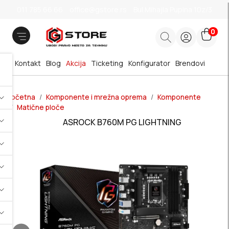
011 785 66 66
office@gstore.rs
Bul.Mihajla Pupina 10z/3
0
Kontakt
Blog
Akcija
Ticketing
Konfigurator
Brendovi
Početna
Komponente i mrežna oprema
Komponente
Matične ploče
ASROCK B760M PG LIGHTNING