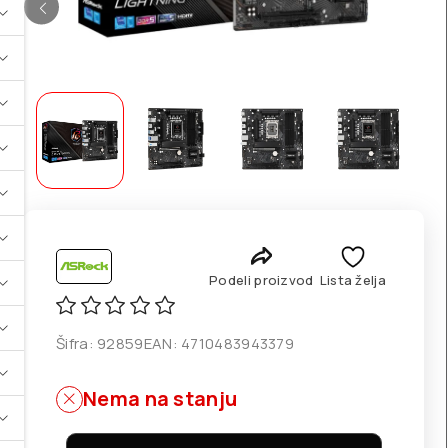
Podeli proizvod
Lista želja
Šifra:
92859
EAN:
4710483943379
Nema na stanju