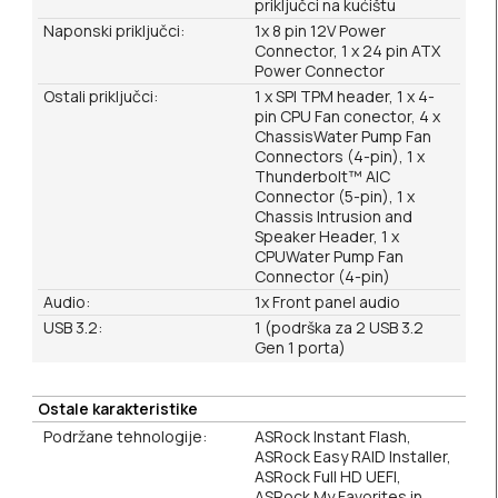
priključci na kućištu
Naponski priključci:
1x 8 pin 12V Power
Connector, 1 x 24 pin ATX
Power Connector
Ostali priključci:
1 x SPI TPM header, 1 x 4-
pin CPU Fan conector, 4 x
ChassisWater Pump Fan
Connectors (4-pin), 1 x
Thunderbolt™ AIC
Connector (5-pin), 1 x
Chassis Intrusion and
Speaker Header, 1 x
CPUWater Pump Fan
Connector (4-pin)
Audio:
1x Front panel audio
USB 3.2:
1 (podrška za 2 USB 3.2
Gen 1 porta)
Ostale karakteristike
Podržane tehnologije:
ASRock Instant Flash,
ASRock Easy RAID Installer,
ASRock Full HD UEFI,
ASRock My Favorites in