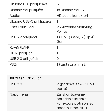
Ukupno USB priključaka:
6
DisplayPort priključci:
1x DisplayPort 1.4
Audio:
HD audio konektori
Ukupno USB-C priključaka:
1
Ostali priključci:
2 x Antenna Mounting
Points
USB 3.2 priključci:
1 (Tip C) Gen1, 3 (Tip A)
Gen1
RJ-45 (LAN):
1
HDMI priključci:
1
USB 2.0 priključci:
2
PS2:
1 (tastatura ili miš)
Unutrašnji priključci
USB 2.0:
2 (podrška za 4 USB 2.0
porta)
Napomena:
Za iskorišćavanje
određenih internih
konektora potrebni su
dodatni bracket-i ili