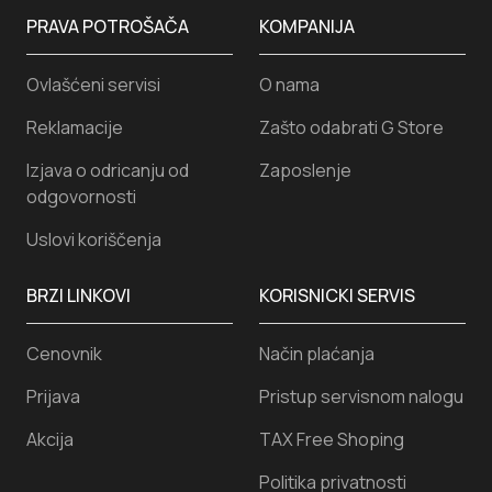
PRAVA POTROŠAČA
KOMPANIJA
Ovlašćeni servisi
O nama
Reklamacije
Zašto odabrati G Store
Izjava o odricanju od
Zaposlenje
odgovornosti
Uslovi koriščenja
BRZI LINKOVI
KORISNICKI SERVIS
Cenovnik
Način plaćanja
Prijava
Pristup servisnom nalogu
Akcija
TAX Free Shoping
Politika privatnosti