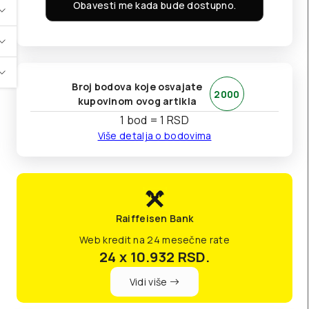
Obavesti me kada bude dostupno.
Broj bodova koje osvajate
2000
kupovinom ovog artikla
1 bod = 1 RSD
Više detalja o bodovima
Raiffeisen Bank
Web kredit na 24 mesečne rate
24 x 10.932
RSD.
Vidi više