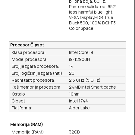
biliona boja, 60Hz,
Pantone Validated, 65%
less harmful blue light,
VESA DisplayHDR True
Black 500, 100% DCI-P3
Color Space
Procesor Čipset
Klasa procesora:
Intel Core i9
Model procesora:
i9-12900H
Broj jezgara procesora:
14
Broj logičkih jezgara (niti):
20
Radni takt procesora:
2.5 GHz (5 GHz)
Keš memorija procesora:
24MB Intel Smart cache
Ostalo:
10nm
Čipset:
Intel 1744
Platforma:
Alder Lake
Memorija (RAM)
Memorija (RAM):
32GB