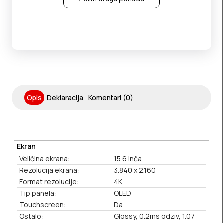
Opis
Deklaracija
Komentari (0)
Ekran
Veličina ekrana:
15.6 inča
Rezolucija ekrana:
3.840 x 2.160
Format rezolucije:
4K
Tip panela:
OLED
Touchscreen:
Da
Ostalo:
Glossy, 0.2ms odziv, 1.07