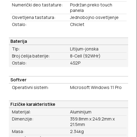
Numerički deo tastature:
Podržan preko touch
panela
Osvetljena tastatura:
Jednobojno osvetljenje
Ostalo:
Chiclet
Baterija
Tip:
Litijum-jonska
Broj ćelija baterije:
8-Cell (92WHr)
Ostalo:
4S2P
Softver
Operativni sistem:
Microsoft Windows 11 Pro
Fizičke karakteristike
Materijal:
Aluminijum
Dimenzije:
359.8mm x 249.2mm x
21.5mm
Masa:
2.34kg