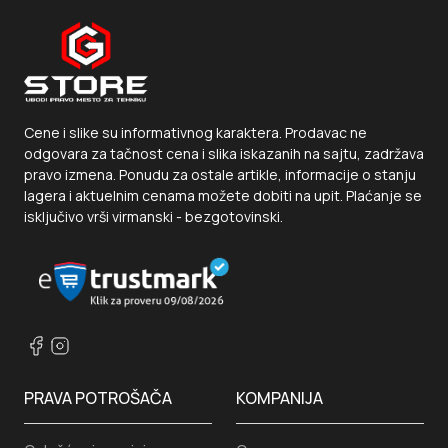
Cene i slike su informativnog karaktera. Prodavac ne
odgovara za tačnost cena i slika iskazanih na sajtu, zadržava
pravo izmena. Ponudu za ostale artikle, informacije o stanju
lagera i aktuelnim cenama možete dobiti na upit. Plaćanje se
isključivo vrši virmanski - bezgotovinski.
PRAVA POTROŠAČA
KOMPANIJA