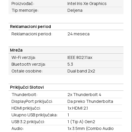
Proizvođač:
Intel Iris Xe Graphics
Tip memorije:
Deljena
Reklamacioni period
Reklamacioni period:
24 meseca
Mreža
Wi-Fi verzija:
IEEE 802.11ax
Bluetooth verzija:
5.3
Ostale osobine:
Dual band 2x2
Priključci Slotovi
Thunderbolt:
2x Thunderbolt 4
DisplayPort priključci:
Da preko Thunderbolta
HDMI priključci:
1x HDMI 2.1
Ukupno USB priključaka:
1
USB 3.2 priključci:
1 (Tip A) Gen2
Audio:
1x 3.5mm (Combo Audio