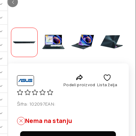
Podeli proizvod
Lista želja
Šifra:
102097
EAN:
Nema na stanju