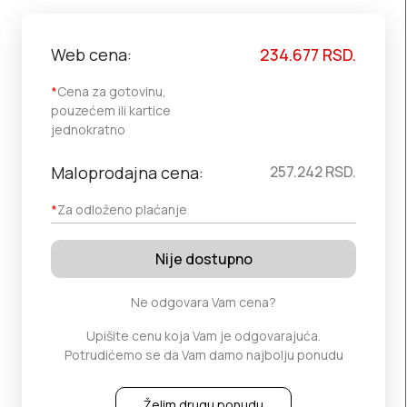
Web cena:
234.677
RSD.
*
Cena za gotovinu,
pouzećem ili kartice
jednokratno
Maloprodajna cena:
257.242
RSD.
*
Za odloženo plaćanje
Nije dostupno
Ne odgovara Vam cena?
Upišite cenu koja Vam je odgovarajuća.
Potrudićemo se da Vam damo najbolju ponudu
Želim drugu ponudu