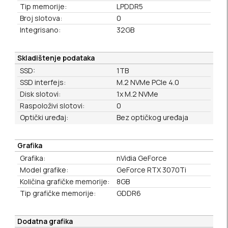
Tip memorije:
LPDDR5
Broj slotova:
0
Integrisano:
32GB
Skladištenje podataka
SSD:
1TB
SSD interfejs:
M.2 NVMe PCIe 4.0
Disk slotovi:
1x M.2 NVMe
Raspoloživi slotovi:
0
Optički uređaj:
Bez optičkog uređaja
Grafika
Grafika:
nVidia GeForce
Model grafike:
GeForce RTX 3070Ti
Količina grafičke memorije:
8GB
Tip grafičke memorije:
GDDR6
Dodatna grafika