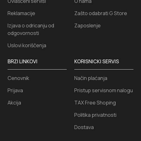
Ovlašćeni servisi
O nama
Reklamacije
Zašto odabrati G Store
Izjava o odricanju od
Zaposlenje
odgovornosti
Uslovi koriščenja
BRZI LINKOVI
KORISNICKI SERVIS
Cenovnik
Način plaćanja
Prijava
Pristup servisnom nalogu
Akcija
TAX Free Shoping
Politika privatnosti
Dostava