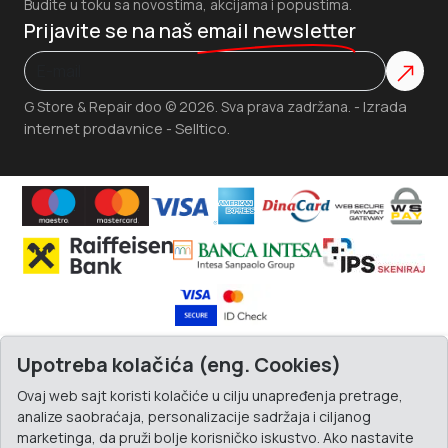
Budite u toku sa novostima, akcijama i popustima.
Prijavite se na naš
email newsletter
Izrada
G Store & Repair doo © 2026. Sva prava zadržana. -
internet prodavnice
Selltico.
-
Upotreba kolačića (eng. Cookies)
Ovaj web sajt koristi kolačiće u cilju unapređenja pretrage,
analize saobraćaja, personalizacije sadržaja i ciljanog
marketinga, da pruži bolje korisničko iskustvo. Ako nastavite