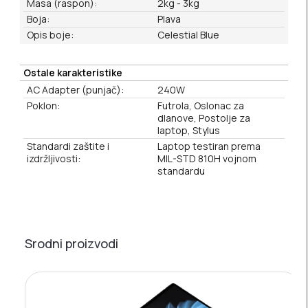
Masa (raspon):
2kg - 3kg
Boja:
Plava
Opis boje:
Celestial Blue
Ostale karakteristike
AC Adapter (punjač):
240W
Poklon:
Futrola, Oslonac za
dlanove, Postolje za
laptop, Stylus
Standardi zaštite i
Laptop testiran prema
izdržljivosti:
MIL-STD 810H vojnom
standardu
Srodni proizvodi