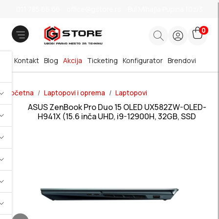
011 785 66 66
office@gstore.rs
Bul.Mihajla Pupina 10z/3
0
Kontakt
Blog
Akcija
Ticketing
Konfigurator
Brendovi
Početna
Laptopovi i oprema
Laptopovi
ASUS ZenBook Pro Duo 15 OLED UX582ZW-OLED-
H941X (15.6 inča UHD, i9-12900H, 32GB, SSD