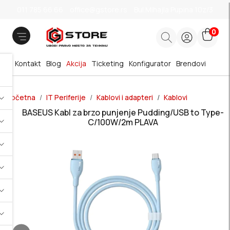
011 785 66 66
office@gstore.rs
Bul.Mihajla Pupina 10z/3
0
Kontakt
Blog
Akcija
Ticketing
Konfigurator
Brendovi
Početna
IT Periferije
Kablovi i adapteri
Kablovi
BASEUS Kabl za brzo punjenje Pudding/USB to Type-
C/100W/2m PLAVA