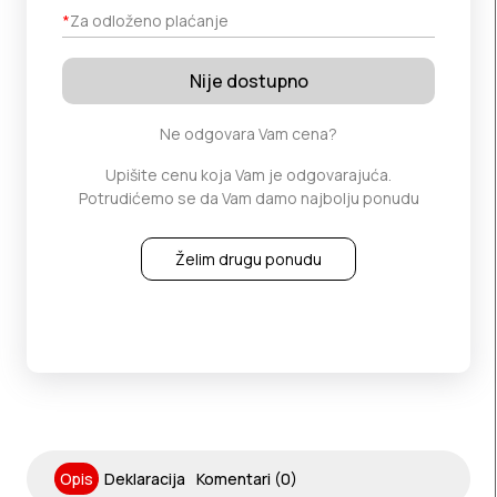
*
Za odloženo plaćanje
Nije dostupno
Ne odgovara Vam cena?
Upišite cenu koja Vam je odgovarajuća.
Potrudićemo se da Vam damo najbolju ponudu
Želim drugu ponudu
Opis
Deklaracija
Komentari (0)