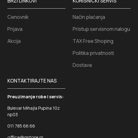
BRZI LINKOVI
KORISNICKI SERVIS
Cenovnik
Način plaćanja
Prijava
Pristup servisnom nalogu
Akcija
TAX Free Shoping
Politika privatnosti
Dostava
KONTAKTIRAJTE NAS
Preuzimanje robe i servis:
Bulevar Mihajla Pupina 10z
np03
011 785 66 66
office@gstore.rs