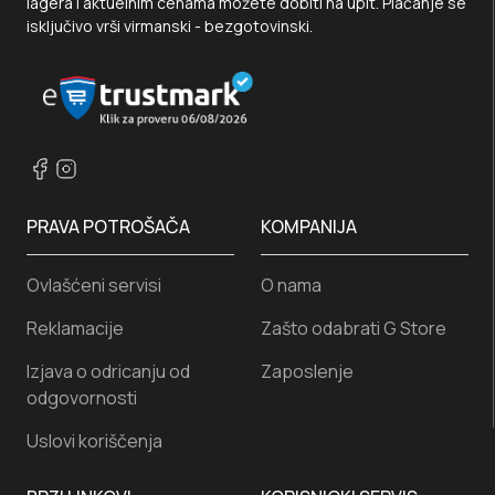
lagera i aktuelnim cenama možete dobiti na upit. Plaćanje se
isključivo vrši virmanski - bezgotovinski.
PRAVA POTROŠAČA
KOMPANIJA
Ovlašćeni servisi
O nama
Reklamacije
Zašto odabrati G Store
Izjava o odricanju od
Zaposlenje
odgovornosti
Uslovi koriščenja