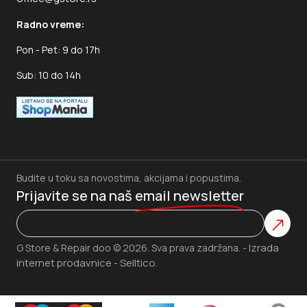
Radno vreme:
Pon - Pet: 9 do 17h
Sub: 10 do 14h
Budite u toku sa novostima, akcijama i popustima.
Prijavite se na naš
email newsletter
Izrada
G Store & Repair doo © 2026. Sva prava zadržana. -
internet prodavnice
Selltico.
-