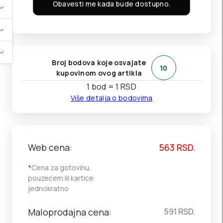
Obavesti me kada bude dostupno.
Broj bodova koje osvajate
10
kupovinom ovog artikla
1 bod = 1 RSD
Više detalja o bodovima
Web cena:
563
RSD.
*
Cena za gotovinu,
pouzećem ili kartice
jednokratno
Maloprodajna cena:
591
RSD.