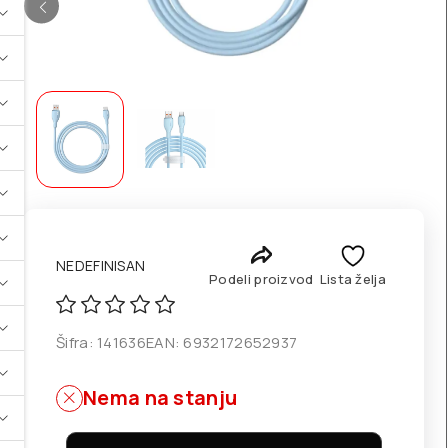
NEDEFINISAN
Podeli proizvod
Lista želja
Šifra:
141636
EAN:
6932172652937
Nema na stanju