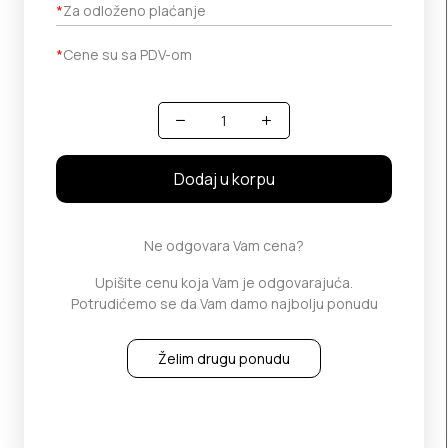
*
Za odloženo plaćanje
*
Cene su sa PDV-om
Količina
Dodaj u korpu
Ne odgovara Vam cena?
Upišite cenu koja Vam je odgovarajuća.
Potrudićemo se da Vam damo najbolju ponudu
Želim drugu ponudu