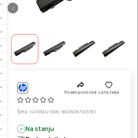
Podeli proizvod
Lista želja
Šifra:
1410
SKU:
EAN:
8605067103781
Na stanju