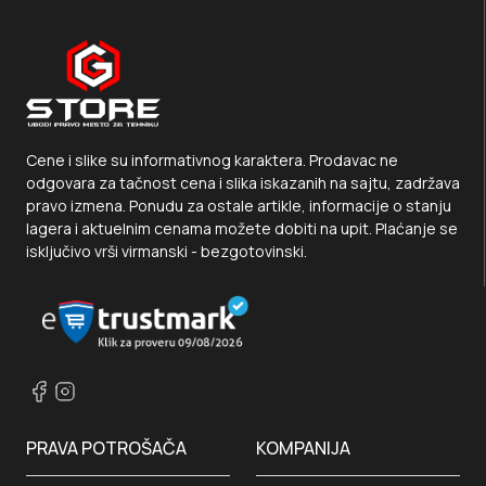
Cene i slike su informativnog karaktera. Prodavac ne
odgovara za tačnost cena i slika iskazanih na sajtu, zadržava
pravo izmena. Ponudu za ostale artikle, informacije o stanju
lagera i aktuelnim cenama možete dobiti na upit. Plaćanje se
isključivo vrši virmanski - bezgotovinski.
PRAVA POTROŠAČA
KOMPANIJA