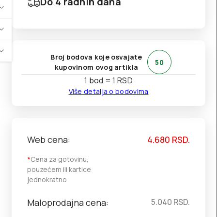
Do 4 radnih dana
Broj bodova koje osvajate
50
kupovinom ovog artikla
1 bod = 1 RSD
Više detalja o bodovima
Web cena:
4.680
RSD.
*
Cena za gotovinu,
pouzećem ili kartice
jednokratno
Maloprodajna cena:
5.040
RSD.