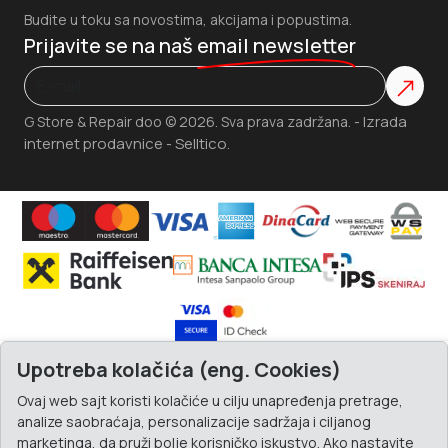
Budite u toku sa novostima, akcijama i popustima.
Prijavite se na naš
email newsletter
Izrada
G Store & Repair doo © 2026. Sva prava zadržana. -
internet prodavnice
Selltico.
-
Upotreba kolačića (eng. Cookies)
Ovaj web sajt koristi kolačiće u cilju unapređenja pretrage,
analize saobraćaja, personalizacije sadržaja i ciljanog
marketinga, da pruži bolje korisničko iskustvo. Ako nastavite