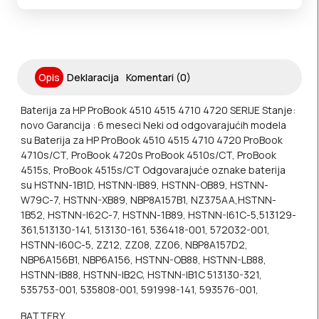
Opis
Deklaracija
Komentari (0)
Baterija za HP ProBook 4510 4515 4710 4720 SERIJE Stanje:
novo Garancija : 6 meseci Neki od odgovarajućih modela
su Baterija za HP ProBook 4510 4515 4710 4720 ProBook
4710s/CT, ProBook 4720s ProBook 4510s/CT, ProBook
4515s, ProBook 4515s/CT Odgovarajuće oznake baterija
su HSTNN-1B1D, HSTNN-IB89, HSTNN-OB89, HSTNN-
W79C-7, HSTNN-XB89, NBP8A157B1, NZ375AA,HSTNN-
1B52, HSTNN-I62C-7, HSTNN-1B89, HSTNN-I61C-5,513129-
361,513130-141, 513130-161, 536418-001, 572032-001,
HSTNN-I60C-5, ZZ12, ZZ08, ZZ06, NBP8A157D2,
NBP6A156B1, NBP6A156, HSTNN-OB88, HSTNN-LB88,
HSTNN-IB88, HSTNN-IB2C, HSTNN-IB1C 513130-321,
535753-001, 535808-001, 591998-141, 593576-001,
BATTERY