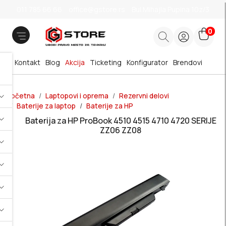
011 785 66 66
office@gstore.rs
Bul.Mihajla Pupina 10z/3
0
Kontakt
Blog
Akcija
Ticketing
Konfigurator
Brendovi
Početna
Laptopovi i oprema
Rezervni delovi
Baterije za laptop
Baterije za HP
Baterija za HP ProBook 4510 4515 4710 4720 SERIJE
ZZ06 ZZ08