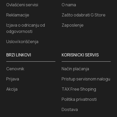
Ovlašćeni servisi
O nama
Reklamacije
Zašto odabrati G Store
Izjava o odricanju od
Zaposlenje
odgovornosti
Uslovi koriščenja
BRZI LINKOVI
KORISNICKI SERVIS
Cenovnik
Način plaćanja
Prijava
Pristup servisnom nalogu
Akcija
TAX Free Shoping
Politika privatnosti
Dostava