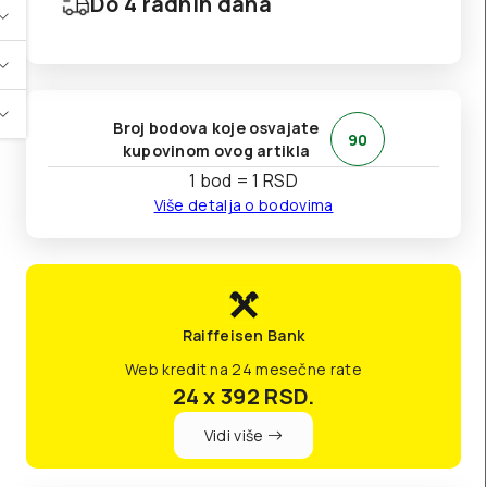
Do 4 radnih dana
Broj bodova koje osvajate
90
kupovinom ovog artikla
1 bod = 1 RSD
Više detalja o bodovima
Raiffeisen Bank
Web kredit na 24 mesečne rate
24 x 392
RSD.
Vidi više