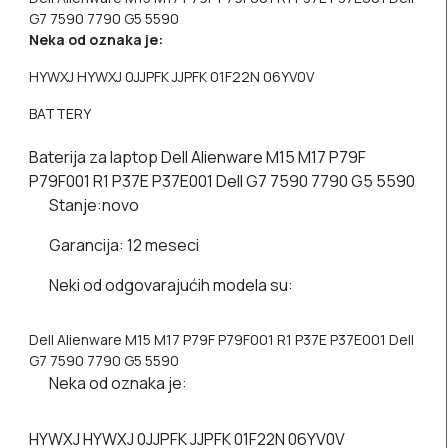
G7 7590 7790 G5 5590
Neka od oznaka je:
HYWXJ HYWXJ 0JJPFK JJPFK 01F22N 06YV0V
BATTERY
Baterija za laptop Dell Alienware M15 M17 P79F
P79F001 R1 P37E P37E001 Dell G7 7590 7790 G5 5590
Stanje:
novo
Garancija:
12 meseci
Neki od odgovarajućih modela su:
Dell Alienware M15 M17 P79F P79F001 R1 P37E P37E001 Dell
G7 7590 7790 G5 5590
Neka od oznaka je:
HYWXJ HYWXJ 0JJPFK JJPFK 01F22N 06YV0V