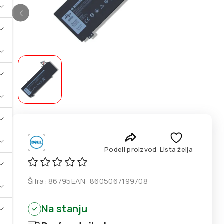
Podeli proizvod
Lista želja
Šifra:
86795
EAN:
8605067199708
Na stanju