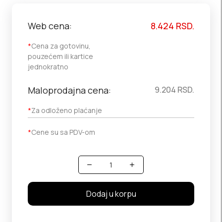
Web cena:
8.424
RSD.
*
Cena za gotovinu,
pouzećem ili kartice
jednokratno
Maloprodajna cena:
9.204
RSD.
*
Za odloženo plaćanje
*
Cene su sa PDV-om
Količina
Dodaj u korpu