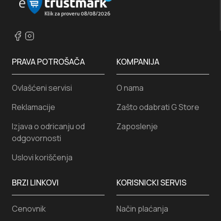
PRAVA POTROŠAČA
KOMPANIJA
Ovlašćeni servisi
O nama
Reklamacije
Zašto odabrati G Store
Izjava o odricanju od
Zaposlenje
odgovornosti
Uslovi koriščenja
BRZI LINKOVI
KORISNICKI SERVIS
Cenovnik
Način plaćanja