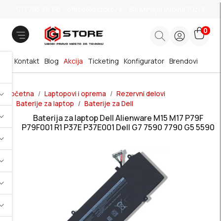
011 785 66 66
office@gstore.rs
Bul.Mihajla Pupina 10z/3
0
Kontakt
Blog
Akcija
Ticketing
Konfigurator
Brendovi
Početna
Laptopovi i oprema
Rezervni delovi
Baterije za laptop
Baterije za Dell
Baterija za laptop Dell Alienware M15 M17 P79F
P79F001 R1 P37E P37E001 Dell G7 7590 7790 G5 5590