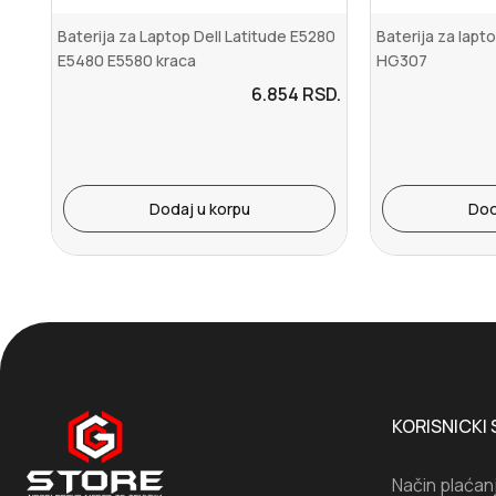
Baterija za Laptop Dell Latitude E5280
Baterija za lapt
E5480 E5580 kraca
HG307
6.854
RSD.
Dodaj u korpu
Dod
KORISNICKI 
Način plaćan