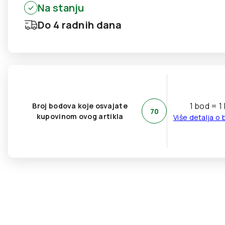
Na stanju
Do 4 radnih dana
1 bod = 1
Broj bodova koje osvajate
70
kupovinom ovog artikla
Više detalja o