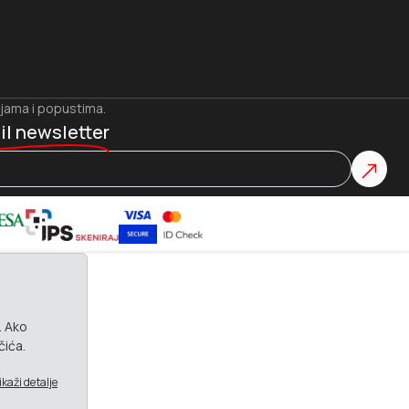
ijama i popustima.
il newsletter
. Ako
čića.
ikaži detalje