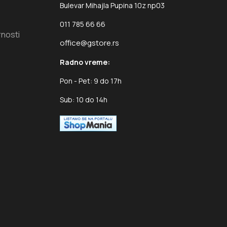
Bulevar Mihajla Pupina 10z np03
011 785 66 66
rnosti
office@gstore.rs
Radno vreme:
Pon - Pet: 9 do 17h
Sub: 10 do 14h