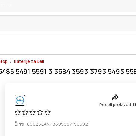
 10z/3
ptop
Baterije za Dell
6 5485 5491 5591 3 3584 3593 3793 5493 5
Podeli proizvod
L
Šifra:
86625
EAN:
8605067199692