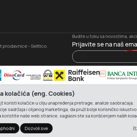
Budite u toku sa novostima, akc
Prijavite se na naš
ema
et prodavnice
Selltico.
-
a kolačića (eng. Cookies)
t koristi kolačiće u cilju unapređenja pretrage, analize saobraćaja,
ije sadržaja i ciljanog marketinga, da pruži bolje korisničko iskustvo
 koristite naše web stranice, saglasni ste sa korišćenjem naših kola
phodni
Dozvoli sve
Pr