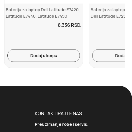
Baterija za laptop Dell Latitude E7420,
Baterija za laptop De
Latitude E7440, Latitude E7450
Dell Latitude E7250
6.336
RSD.
Dodaj u korpu
Dodaj u 
KONTAKTIRAJTE NAS
Preuzimanje robe i servis: