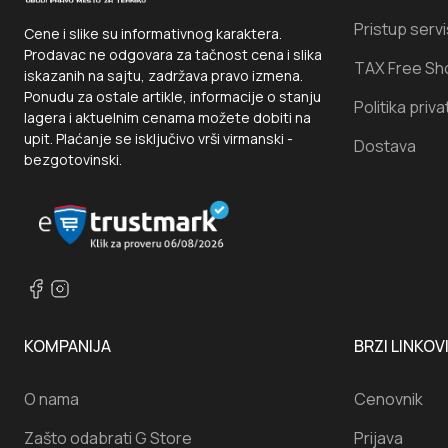
Pristup serv
Cene i slike su informativnog karaktera.
Prodavac ne odgovara za tačnost cena i slika
TAX Free Sh
iskazanih na sajtu, zadržava pravo izmena.
Ponudu za ostale artikle, informacije o stanju
Politika priva
lagera i aktuelnim cenama možete dobiti na
upit. Plaćanje se isključivo vrši virmanski -
Dostava
bezgotovinski.
KOMPANIJA
BRZI LINKOV
O nama
Cenovnik
Zašto odabrati G Store
Prijava