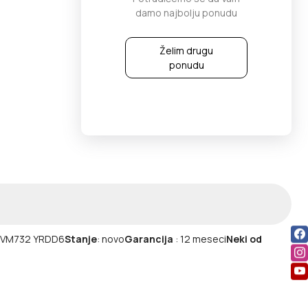
damo najbolju ponudu
Želim drugu
ponudu
90 VM732 YRDD6
Stanje
: novo
Garancija
: 12 meseci
Neki od