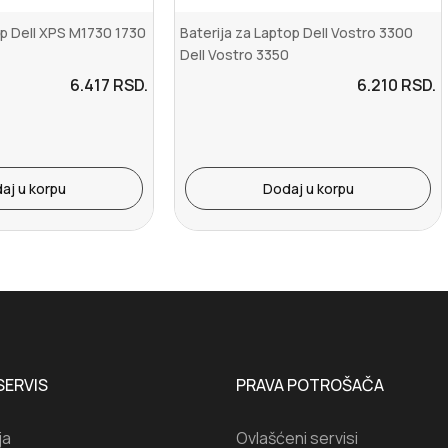
op Dell XPS M1730 1730
Baterija za Laptop Dell Vostro 3300
Dell Vostro 3350
6.417
RSD.
6.210
RSD.
aj u korpu
Dodaj u korpu
SERVIS
PRAVA POTROŠAČA
ja
Ovlašćeni servisi