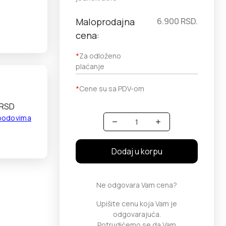
Maloprodajna
6.900
RSD.
cena:
*
Za odloženo
plaćanje
*
Cene su sa PDV-om
 RSD
 bodovima
Količina
Dodaj u korpu
Ne odgovara Vam cena?
Upišite cenu koja Vam je
odgovarajuća.
Potrudićemo se da Vam