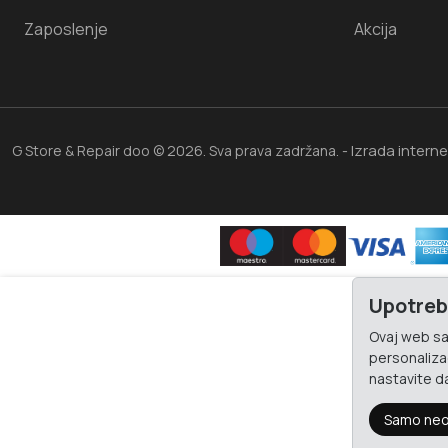
Zaposlenje
Akcija
Izrada intern
G Store & Repair doo © 2026. Sva prava zadržana. -
Upotreb
Ovaj web saj
personalizac
nastavite da
Samo neo