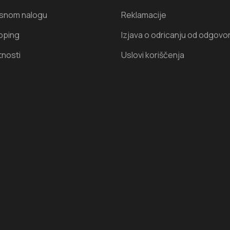
isnom nalogu
Reklamacije
oping
Izjava o odricanju od odgovo
tnosti
Uslovi koriščenja
I