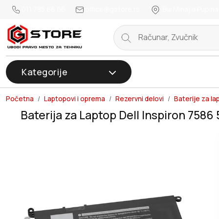
011 785 66 66
office@gstore.rs
Bul.Mihajla Pupina
Kategorije
Početna
Laptopovi i oprema
Rezervni delovi
Baterije za la
Baterija za Laptop Dell Inspiron 758