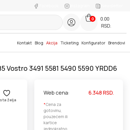
Facebook
Instagram
Newsletter
0.00
0
RSD.
Kontakt
Blog
Akcija
Ticketing
Konfigurator
Brendovi
585 Vostro 3491 5581 5490 5590 YRDD6
Web cena:
6.348
RSD.
ista želja
*
Cena za
gotovinu,
pouzećem ili
kartice
jednokratno