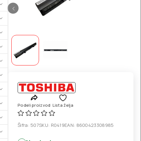
Podeli proizvod
Lista želja
Šifra:
507
SKU:
R0419
EAN:
8600423308985