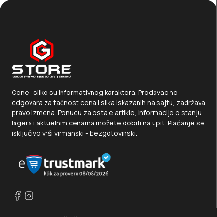
Cene i slike su informativnog karaktera. Prodavac ne
odgovara za tačnost cena i slika iskazanih na sajtu, zadržava
pravo izmena. Ponudu za ostale artikle, informacije o stanju
lagera i aktuelnim cenama možete dobiti na upit. Plaćanje se
isključivo vrši virmanski - bezgotovinski.