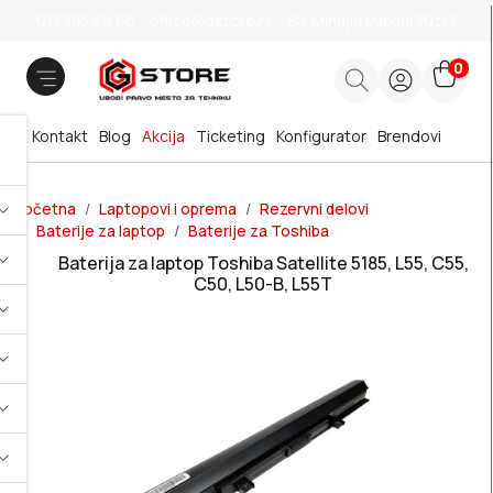
011 785 66 66
office@gstore.rs
Bul.Mihajla Pupina 10z/3
0
Kontakt
Blog
Akcija
Ticketing
Konfigurator
Brendovi
Početna
Laptopovi i oprema
Rezervni delovi
Baterije za laptop
Baterije za Toshiba
Baterija za laptop Toshiba Satellite 5185, L55, C55,
C50, L50-B, L55T