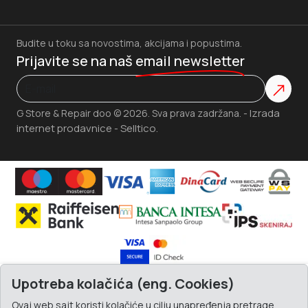
Budite u toku sa novostima, akcijama i popustima.
Prijavite se na naš
email newsletter
Izrada
G Store & Repair doo © 2026. Sva prava zadržana. -
internet prodavnice
Selltico.
-
Upotreba kolačića (eng. Cookies)
Ovaj web sajt koristi kolačiće u cilju unapređenja pretrage,