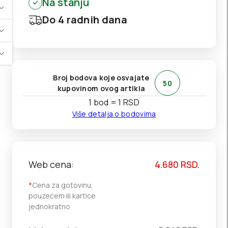
Na stanju
Do 4 radnih dana
Broj bodova koje osvajate
50
kupovinom ovog artikla
1 bod = 1 RSD
Više detalja o bodovima
Web cena:
4.680
RSD.
*
Cena za gotovinu,
pouzećem ili kartice
jednokratno