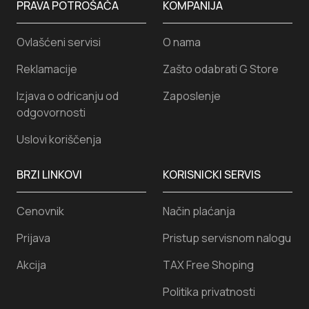
PRAVA POTROŠAČA
KOMPANIJA
Ovlašćeni servisi
O nama
Reklamacije
Zašto odabrati G Store
Izjava o odricanju od
Zaposlenje
odgovornosti
Uslovi koriščenja
BRZI LINKOVI
KORISNICKI SERVIS
Cenovnik
Način plaćanja
Prijava
Pristup servisnom nalogu
Akcija
TAX Free Shoping
Politika privatnosti