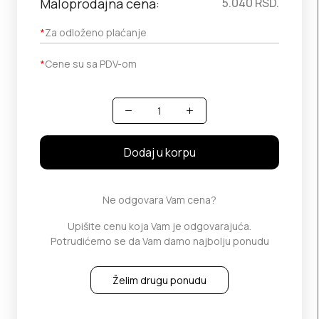
Maloprodajna cena:
5.040
RSD.
*
Za odloženo plaćanje
*
Cene su sa PDV-om
Količina
Dodaj u korpu
Ne odgovara Vam cena?
Upišite cenu koja Vam je odgovarajuća.
Potrudićemo se da Vam damo najbolju ponudu
Želim drugu ponudu