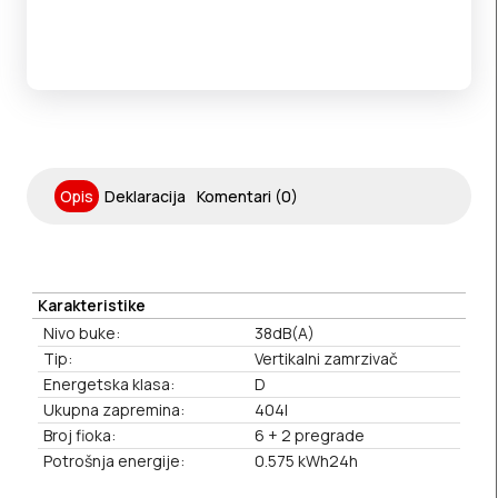
Opis
Deklaracija
Komentari (0)
Karakteristike
Nivo buke:
38dB(A)
Tip:
Vertikalni zamrzivač
Energetska klasa:
D
Ukupna zapremina:
404l
Broj fioka:
6 + 2 pregrade
Potrošnja energije:
0.575 kWh24h