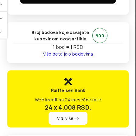
Broj bodova koje osvajate
900
kupovinom ovog artikla
1 bod = 1 RSD
Više detalja o bodovima
Raiffeisen Bank
Web kredit na 24 mesečne rate
24 x 4.008
RSD.
Vidi više