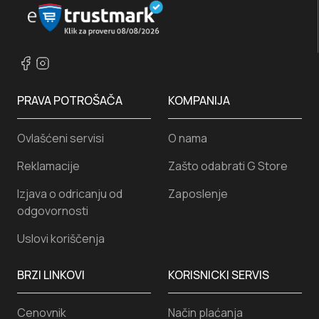
PRAVA POTROŠAČA
KOMPANIJA
Ovlašćeni servisi
O nama
Reklamacije
Zašto odabrati G Store
Izjava o odricanju od
Zaposlenje
odgovornosti
Uslovi koriščenja
BRZI LINKOVI
KORISNICKI SERVIS
Cenovnik
Način plaćanja