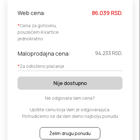
Web cena:
86.039
RSD.
*
Cena za gotovinu,
pouzećem ili kartice
jednokratno
Maloprodajna cena:
94.233
RSD.
*
Za odloženo plaćanje
Nije dostupno
Ne odgovara Vam cena?
Upišite cenu koja Vam je odgovarajuća.
Potrudićemo se da Vam damo najbolju ponudu
Želim drugu ponudu