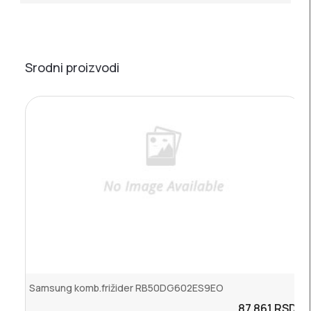
Srodni proizvodi
Samsung komb.frižider RB50DG602ES9EO
87.861
RSD.