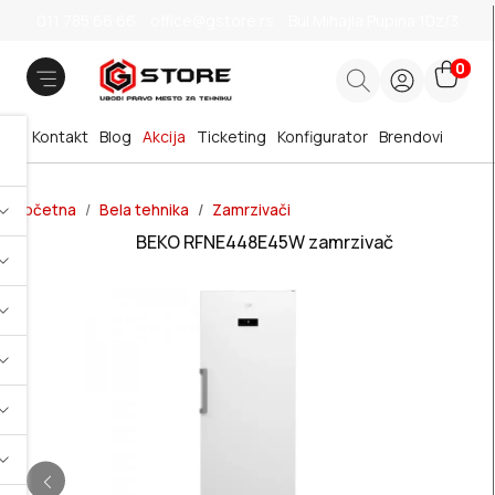
011 785 66 66
office@gstore.rs
Bul.Mihajla Pupina 10z/3
0
Kontakt
Blog
Akcija
Ticketing
Konfigurator
Brendovi
Početna
Bela tehnika
Zamrzivači
BEKO RFNE448E45W zamrzivač