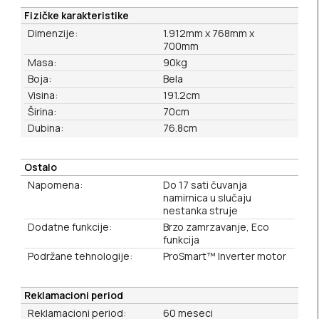
Fizičke karakteristike
Dimenzije:
1.912mm x 768mm x
700mm
Masa:
90kg
Boja:
Bela
Visina:
191.2cm
Širina:
70cm
Dubina:
76.8cm
Ostalo
Napomena:
Do 17 sati čuvanja
namirnica u slučaju
nestanka struje
Dodatne funkcije:
Brzo zamrzavanje, Eco
funkcija
Podržane tehnologije:
ProSmart™ Inverter motor
Reklamacioni period
Reklamacioni period:
60 meseci