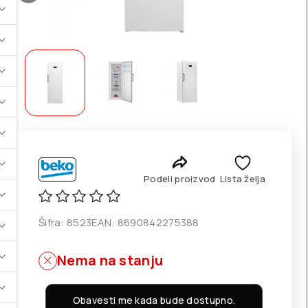
Podeli proizvod
Lista želja
Šifra:
8523
EAN:
8690842275388
Nema na stanju
Obavesti me kada bude dostupno.