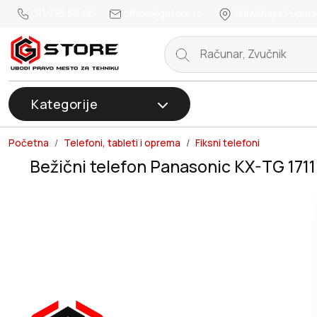
011 785 66 66
office@gstore.rs
Bul.Mihajla Pupina
Kategorije
Početna
Telefoni, tableti i oprema
Fiksni telefoni
Bežični telefon Panasonic KX-TG 1711