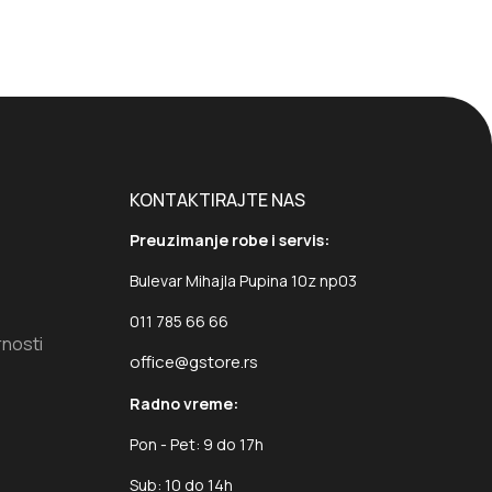
KONTAKTIRAJTE NAS
Preuzimanje robe i servis:
Bulevar Mihajla Pupina 10z np03
011 785 66 66
rnosti
office@gstore.rs
Radno vreme:
Pon - Pet: 9 do 17h
Sub: 10 do 14h