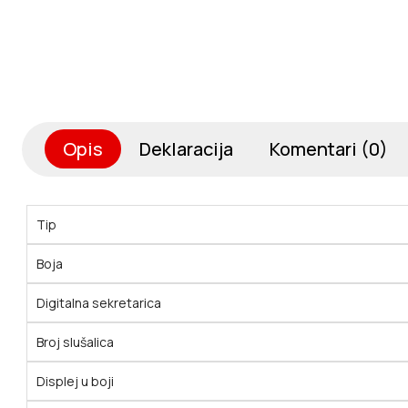
Opis
Deklaracija
Komentari (0)
Tip
Boja
Digitalna sekretarica
Broj slušalica
Displej u boji