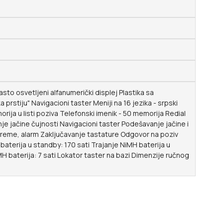
to osvetljeni alfanumerički displej Plastika sa
prstiju" Navigacioni taster Meniji na 16 jezika - srpski
morija u listi poziva Telefonski imenik - 50 memorija Redial
je jačine čujnosti Navigacioni taster Podešavanje jačine i
reme, alarm Zaključavanje tastature Odgovor na poziv
baterija u standby: 170 sati Trajanje NiMH baterija u
iMH baterija: 7 sati Lokator taster na bazi Dimenzije ručnog