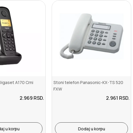
Gigaset A170 Crni
Stoni telefon Panasonic-KX-TS 520
FXW
2.969
RSD.
2.961
RSD.
aj u korpu
Dodaj u korpu