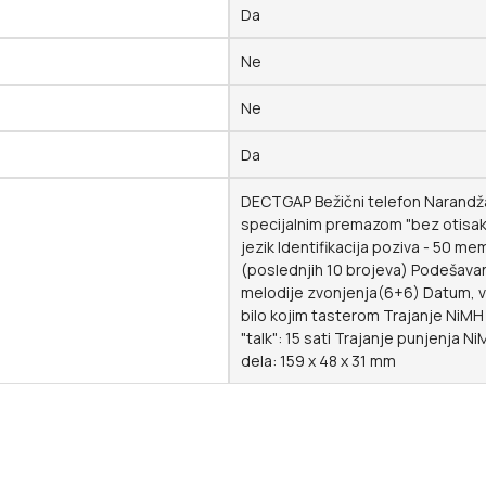
Da
Ne
Ne
Da
DECTGAP Bežični telefon Narandžas
specijalnim premazom "bez otisaka 
jezik Identifikacija poziva - 50 me
(poslednjih 10 brojeva) Podešavan
melodije zvonjenja(6+6) Datum, v
bilo kojim tasterom Trajanje NiMH 
"talk": 15 sati Trajanje punjenja N
dela: 159 x 48 x 31 mm