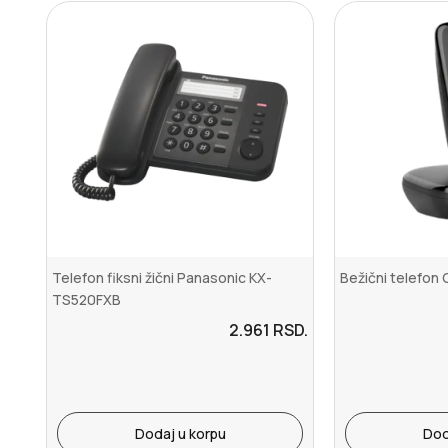
Telefon fiksni žični Panasonic KX-
Bežični telefon 
TS520FXB
2.961
RSD.
Dodaj u korpu
Dod