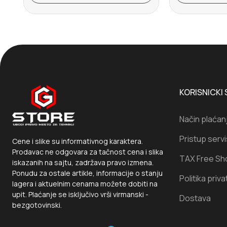
KORISNICKI 
Način plaćan
Pristup serv
Cene i slike su informativnog karaktera.
Prodavac ne odgovara za tačnost cena i slika
TAX Free Sh
iskazanih na sajtu, zadržava pravo izmena.
Ponudu za ostale artikle, informacije o stanju
Politika priva
lagera i aktuelnim cenama možete dobiti na
upit. Plaćanje se isključivo vrši virmanski -
Dostava
bezgotovinski.