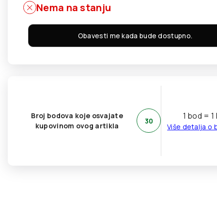
Nema na stanju
Obavesti me kada bude dostupno.
1 bod = 1
Broj bodova koje osvajate
30
kupovinom ovog artikla
Više detalja o