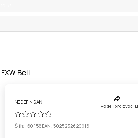
 10z/3
 FXW Beli
NEDEFINISAN
Podeli proizvod
L
Šifra:
60458
EAN:
5025232629916