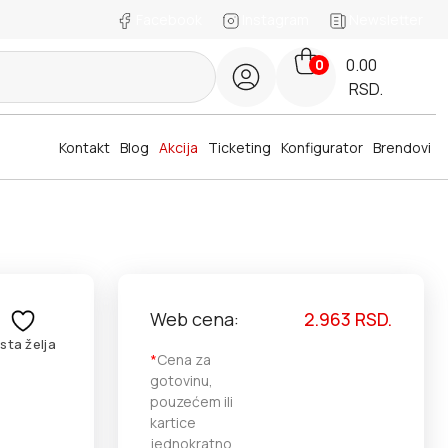
Facebook
Instagram
Newsletter
0.00
0
RSD.
Kontakt
Blog
Akcija
Ticketing
Konfigurator
Brendovi
Web cena:
2.963
RSD.
ista želja
*
Cena za
gotovinu,
pouzećem ili
kartice
jednokratno