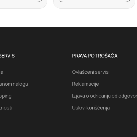
SERVIS
PRAVA POTROŠAČA
ja
Ovlašćeni servisi
isnom nalogu
Reklamacije
oping
Izjava o odricanju od odgovo
tnosti
Uslovi koriščenja