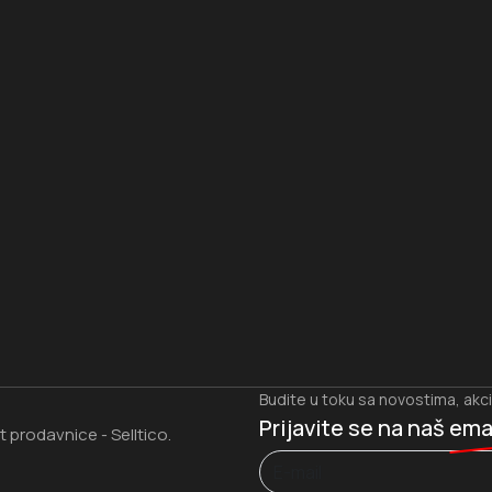
I
Budite u toku sa novostima, akc
Prijavite se na naš
ema
et prodavnice
Selltico.
-