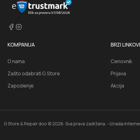
KOMPANIJA
BRZI LINKOV
O nama
Cenovnik
Zašto odabrati G Store
Prijava
Zaposlenje
Akcija
Izrada intern
G Store & Repair doo © 2026. Sva prava zadržana. -