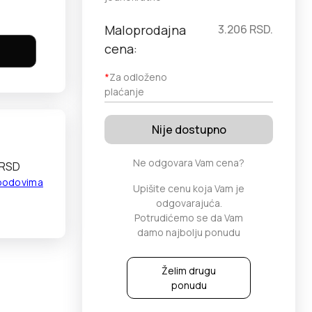
Maloprodajna
3.206
RSD.
cena:
*
Za odloženo
plaćanje
Nije dostupno
Ne odgovara Vam cena?
 RSD
 bodovima
Upišite cenu koja Vam je
odgovarajuća.
Potrudićemo se da Vam
damo najbolju ponudu
Želim drugu
ponudu