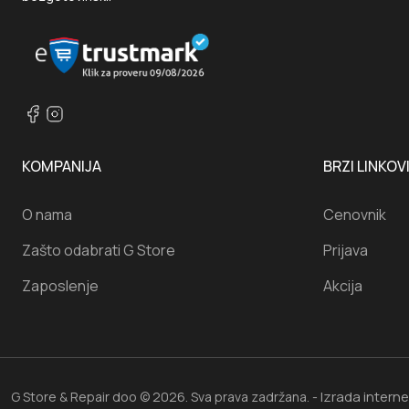
KOMPANIJA
BRZI LINKOV
O nama
Cenovnik
Zašto odabrati G Store
Prijava
Zaposlenje
Akcija
Izrada intern
G Store & Repair doo © 2026. Sva prava zadržana. -