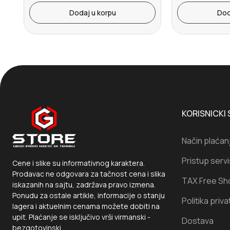
Dodaj u korpu
Dod
KORISNICKI 
Način plaćan
Pristup serv
Cene i slike su informativnog karaktera.
Prodavac ne odgovara za tačnost cena i slika
TAX Free Sh
iskazanih na sajtu, zadržava pravo izmena.
Ponudu za ostale artikle, informacije o stanju
Politika priva
lagera i aktuelnim cenama možete dobiti na
upit. Plaćanje se isključivo vrši virmanski -
Dostava
bezgotovinski.