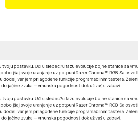
u tvoju postavku. Uđi u sledec?u fazu evolucije bojne stanice sa 
poboljšaj svoje uranjanje uz potpuni Razer Chroma™ RGB. Sa osvetlje
lu dodeljivanjem prilagođene funkcije programabilnim tastera. Zeleni p
ine do jačine zvuka — vrhunska pogodnost dok uživaš u zabavi.
u tvoju postavku. Uđi u sledec?u fazu evolucije bojne stanice sa 
poboljšaj svoje uranjanje uz potpuni Razer Chroma™ RGB. Sa osvetlje
lu dodeljivanjem prilagođene funkcije programabilnim tastera. Zeleni p
ine do jačine zvuka — vrhunska pogodnost dok uživaš u zabavi.