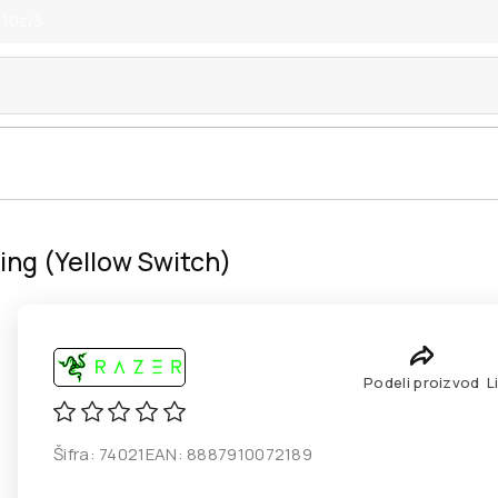
 10z/3
ng (Yellow Switch)
Podeli proizvod
L
Šifra:
74021
EAN:
8887910072189