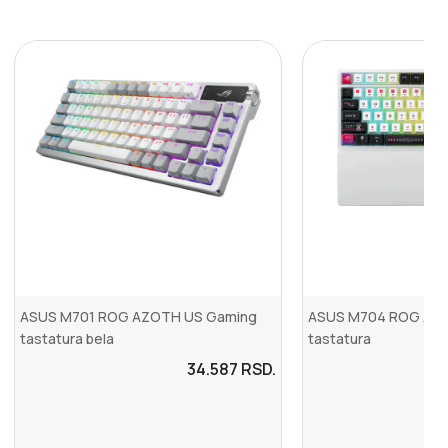
ASUS M701 ROG AZOTH US Gaming
ASUS M704 ROG AZO
tastatura bela
tastatura
34.587
RSD.