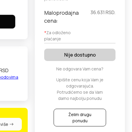
Maloprodajna
36.631
RSD.
cena:
*
Za odloženo
plaćanje
Nije dostupno
Ne odgovara Vam cena?
 RSD
 bodovima
Upišite cenu koja Vam je
odgovarajuća.
Potrudićemo se da Vam
damo najbolju ponudu
Želim drugu
ponudu
 više