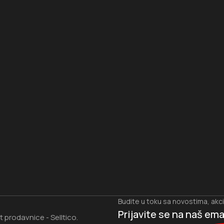
I
Budite u toku sa novostima, akc
Prijavite se na naš
ema
et prodavnice
Selltico.
-