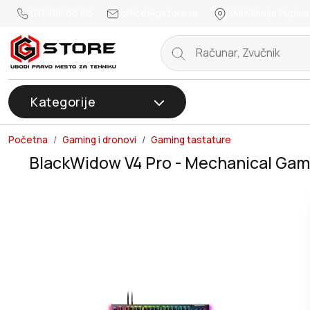
011 785 66 66
office@gstore.rs
Bul.Mihajla Pupina
Kategorije
Početna
Gaming i dronovi
Gaming tastature
BlackWidow V4 Pro - Mechanical Gami