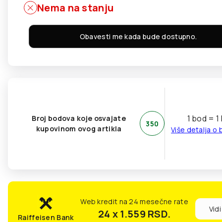
Nema na stanju
Obavesti me kada bude dostupno.
1 bod = 1
Broj bodova koje osvajate
350
kupovinom ovog artikla
Više detalja o
Web kredit na 24 mesečne rate
Vidi
24 x 1.559
RSD.
Raiffeisen Bank