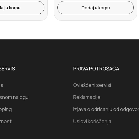
aj u korpu
Dodaj u korpu
SERVIS
PRAVA POTROŠAČA
ja
Ovlašćeni servisi
isnom nalogu
Reklamacije
oping
Izjava o odricanju od odgovo
tnosti
Uslovi koriščenja