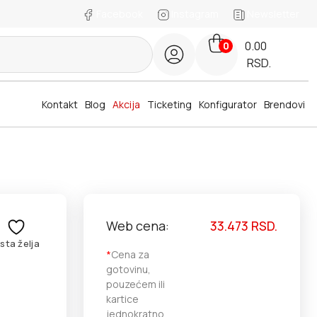
Facebook
Instagram
Newsletter
0.00
0
RSD.
Kontakt
Blog
Akcija
Ticketing
Konfigurator
Brendovi
Web cena:
33.473
RSD.
ista želja
*
Cena za
gotovinu,
pouzećem ili
kartice
jednokratno