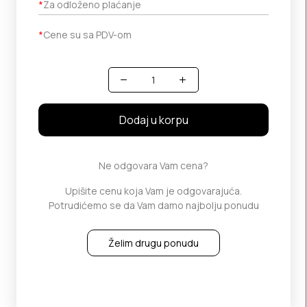
*
Za odloženo plaćanje
*
Cene su sa PDV-om
Količina
Dodaj u korpu
Ne odgovara Vam cena?
Upišite cenu koja Vam je odgovarajuća.
Potrudićemo se da Vam damo najbolju ponudu
Želim drugu ponudu