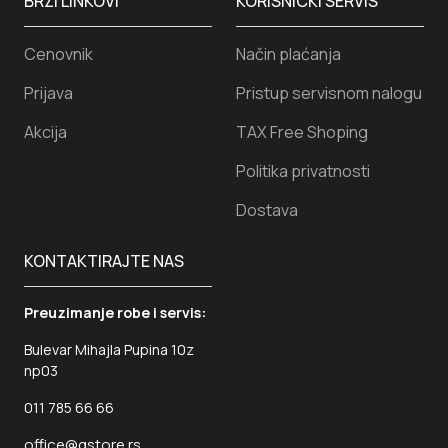
BRZI LINKOVI
KORISNICKI SERVIS
Cenovnik
Način plaćanja
Prijava
Pristup servisnom nalogu
Akcija
TAX Free Shoping
Politika privatnosti
Dostava
KONTAKTIRAJTE NAS
Preuzimanje robe i servis:
Bulevar Mihajla Pupina 10z
np03
011 785 66 66
office@gstore.rs