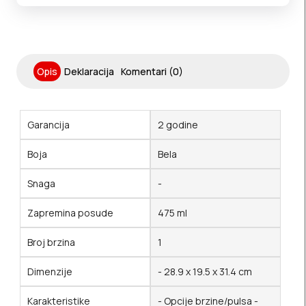
Opis
Deklaracija
Komentari (0)
Garancija
2 godine
Boja
Bela
Snaga
-
Zapremina posude
475 ml
Broj brzina
1
Dimenzije
- 28.9 x 19.5 x 31.4 cm
Karakteristike
- Opcije brzine/pulsa -