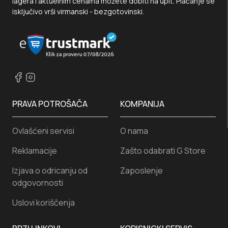
lagera i aktuelnim cenama možete dobiti na upit. Plaćanje se
isključivo vrši virmanski - bezgotovinski.
PRAVA POTROŠAČA
KOMPANIJA
Ovlašćeni servisi
O nama
Reklamacije
Zašto odabrati G Store
Izjava o odricanju od
Zaposlenje
odgovornosti
Uslovi koriščenja