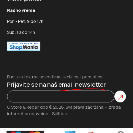
Radno vreme:
Pon - Pet: 9 do 17h
Sub: 10 do 14h
Budite u toku sa novostima, akcijama i popustima.
Prijavite se na naš
email newsletter
Izrada
G Store & Repair doo © 2026. Sva prava zadržana. -
internet prodavnice
Selltico.
-