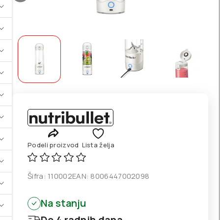
Podeli proizvod
Lista želja
Šifra:
110002
EAN:
8006447002098
Na stanju
Do 4 radnih dana