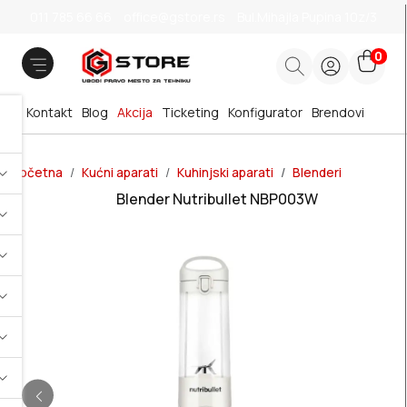
011 785 66 66
office@gstore.rs
Bul.Mihajla Pupina 10z/3
0
Kontakt
Blog
Akcija
Ticketing
Konfigurator
Brendovi
Početna
Kućni aparati
Kuhinjski aparati
Blenderi
Blender NutribuIlet NBP003W