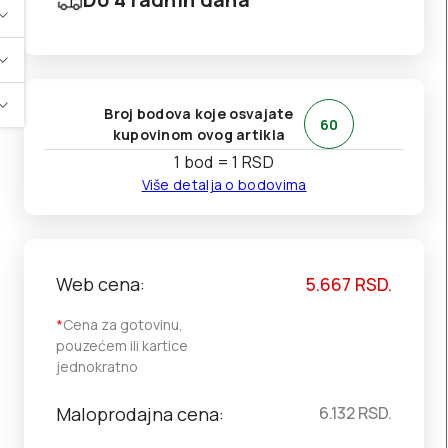
Broj bodova koje osvajate
60
kupovinom ovog artikla
1 bod = 1 RSD
Više detalja o bodovima
Web cena:
5.667
RSD.
*
Cena za gotovinu,
pouzećem ili kartice
jednokratno
Maloprodajna cena:
6.132
RSD.