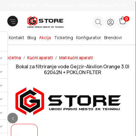
011 785 66 66
office@gstore.rs
Bul.Mihajla Pupina 10z/3
0
Kontakt
Blog
Akcija
Ticketing
Konfigurator
Brendovi
Početna
Kućni aparati
Mali kućni aparati
Bokal za filtriranje vode Gejzir-Akvilon Orange 3.0l
62042N + POKLON FILTER