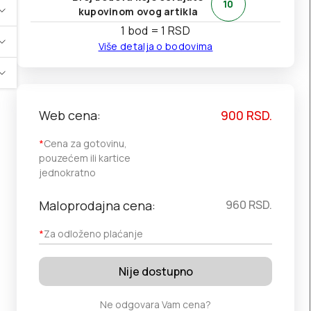
10
kupovinom ovog artikla
1 bod = 1 RSD
Više detalja o bodovima
Web cena:
900
RSD.
*
Cena za gotovinu,
pouzećem ili kartice
jednokratno
Maloprodajna cena:
960
RSD.
*
Za odloženo plaćanje
Nije dostupno
Ne odgovara Vam cena?