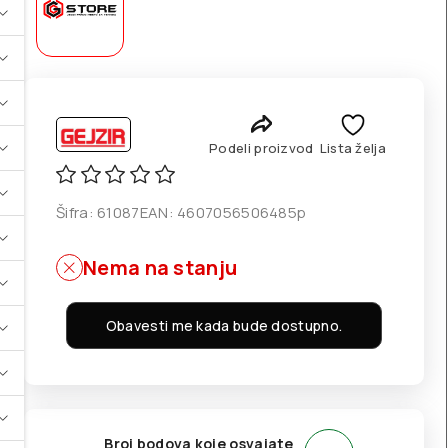
Podeli proizvod
Lista želja
Šifra:
61087
EAN:
4607056506485p
Nema na stanju
Obavesti me kada bude dostupno.
Broj bodova koje osvajate