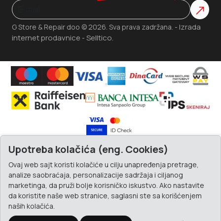
Izrada
G Store & Repair doo © 2026. Sva prava zadržana. -
internet prodavnice
Selltico.
-
Upotreba kolačića (eng. Cookies)
Ovaj web sajt koristi kolačiće u cilju unapređenja pretrage,
analize saobraćaja, personalizacije sadržaja i ciljanog
marketinga, da pruži bolje korisničko iskustvo. Ako nastavite
da koristite naše web stranice, saglasni ste sa korišćenjem
naših kolačića.