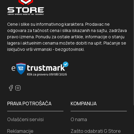
Cene i slike su informativnog karaktera. Prodavac ne
odgovara za tačnost cena i slika iskazanih na sajtu, zadržava
pravo izmena. Ponudu za ostale artikle, informacije o stanju
lagera i aktuelnim cenama možete dobiti na upit. Plaćanje se
isključivo vrši virmanski - bezgotovinski.
PRAVA POTROŠAČA
KOMPANIJA
Ovlašćeni servisi
O nama
Reklamacije
Zašto odabrati G Store