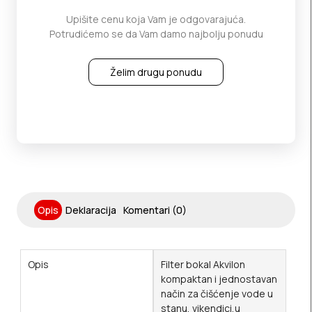
Upišite cenu koja Vam je odgovarajuća.
Potrudićemo se da Vam damo najbolju ponudu
Želim drugu ponudu
Opis
Deklaracija
Komentari (0)
Opis
Filter bokal Akvilon
kompaktan i jednostavan
način za čišćenje vode u
stanu, vikendici,u