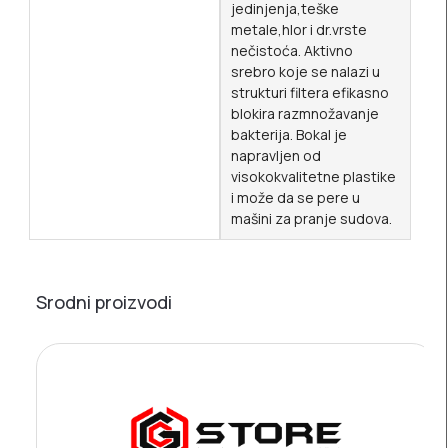
jedinjenja,teške
metale,hlor i dr.vrste
nečistoća. Aktivno
srebro koje se nalazi u
strukturi filtera efikasno
blokira razmnožavanje
bakterija. Bokal je
napravljen od
visokokvalitetne plastike
i može da se pere u
mašini za pranje sudova.
Srodni proizvodi