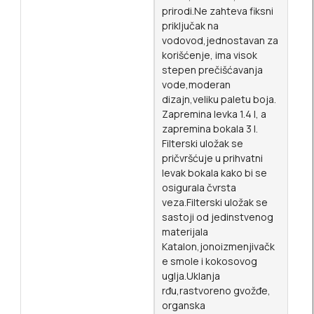
prirodi.Ne zahteva fiksni
priključak na
vodovod,jednostavan za
korišćenje, ima visok
stepen prečišćavanja
vode,moderan
dizajn,veliku paletu boja.
Zapremina levka 1.4 l, a
zapremina bokala 3 l.
Filterski uložak se
pričvršćuje u prihvatni
levak bokala kako bi se
osigurala čvrsta
veza.Filterski uložak se
sastoji od jedinstvenog
materijala
Katalon,jonoizmenjivačk
e smole i kokosovog
uglja.Uklanja
rđu,rastvoreno gvožđe,
organska