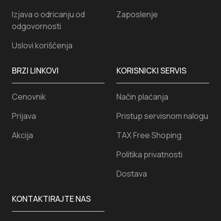
Izjava o odricanju od
Zaposlenje
odgovornosti
Uslovi koriščenja
BRZI LINKOVI
KORISNICKI SERVIS
Cenovnik
Način plaćanja
Prijava
Pristup servisnom nalogu
Akcija
TAX Free Shoping
Politika privatnosti
Dostava
KONTAKTIRAJTE NAS